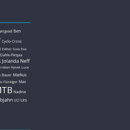
Ben
Langvad
y
Cyclo-Cross
u
Esther Süss
Eva
 Dahle-Flesjaa
Jolanda Neff
ß
ristian Hynek
Luca
Markus
s Bauer
Max
s Flückiger
MTB
Nadine
ebjahn
Urs
UCI