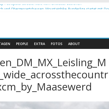
up Petropolis: Strecke nicht vom Unwetter betroffen
h und Obergessertshausen: Mountainbike-Bundesliga startet mit Do
p Massi Banyoles: Siege für Carod und Richards
t beim Andalucia Bike Race: Weltmeister Seewald führt
 Schweizer Doppelsieg beim ersten XCO-Rennen der Saison
TAGEN
PEOPLE
EXTRA
FOTOS
ABOUT
en_DM_MX_Leisling_M
_wide_acrossthecountr
_xcm_by_Maasewerd