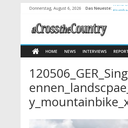
World C
Donnerstag, August 6, 2026
Das Neueste:
Krumbac
Supercu
Halbzei
Chelva:
HOME
NEWS
INTERVIEWS
REPOR
120506_GER_Sing
ennen_landscpae
y_mountainbike