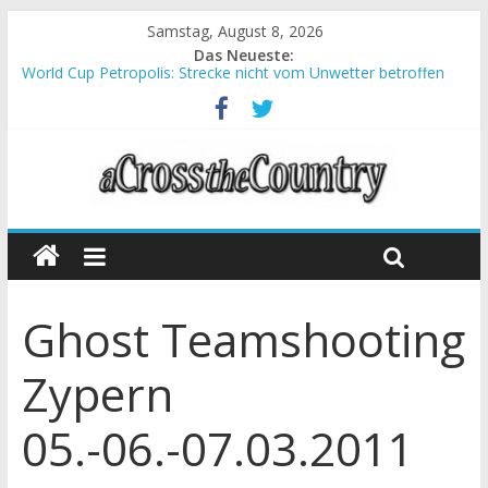
Samstag, August 8, 2026
Das Neueste:
World Cup Petropolis: Strecke nicht vom Unwetter betroffen
Krumbach und Obergessertshausen: Mountainbike-Bundesliga
startet mit Doppelevent
Supercup Massi Banyoles: Siege für Carod und Richards
Halbzeit beim Andalucia Bike Race: Weltmeister Seewald führt
Chelva: Schweizer Doppelsieg beim ersten XCO-Rennen der
Saison
Ghost Teamshooting
Zypern
05.-06.-07.03.2011