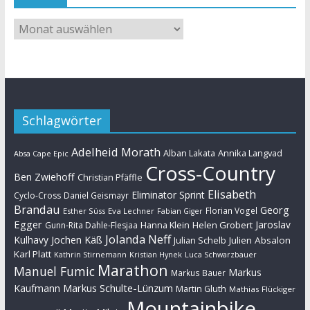
Schlagwörter
Adelheid Morath
Alban Lakata
Annika Langvad
Absa Cape Epic
Cross-Country
Ben Zwiehoff
Christian Pfäffle
Elisabeth
Eliminator Sprint
Cyclo-Cross
Daniel Geismayr
Brandau
Georg
Florian Vogel
Esther Süss
Eva Lechner
Fabian Giger
Egger
Jaroslav
Helen Grobert
Gunn-Rita Dahle-Flesjaa
Hanna Klein
Jolanda Neff
Kulhavy
Jochen Käß
Julien Absalon
Julian Schelb
Karl Platt
Kathrin Stirnemann
Kristian Hynek
Luca Schwarzbauer
Marathon
Manuel Fumic
Markus
Markus Bauer
Markus Schulte-Lünzum
Kaufmann
Martin Gluth
Mathias Flückiger
Mountainbike