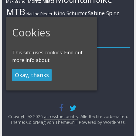
Moritz Milatz
Max Brandl
MTB
Sabine Spitz
Nino Schurter
Nadine Rieder
Simon Stiebjahn
Urs Huber
UCI
Cookies
Impressum
This site uses cookies:
Find out
Impressum / Kontakt
more info about.
Datenschutzerklärung
Cookies Policy
Okay, thanks
Copyright © 2026
acrossthecountry
. Alle Rechte vorbehalten.
Theme: ColorMag von
ThemeGrill
. Powered by
WordPress
.