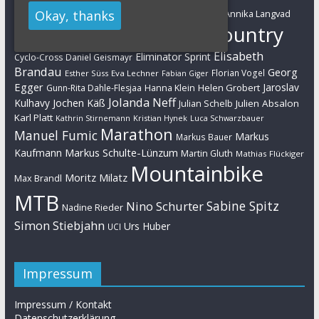
Adelheid Morath
Okay, thanks
Alban Lakata
Annika Langvad
Absa Cape Epic
Cross-Country
Ben Zwiehoff
Christian Pfäffle
Elisabeth
Eliminator Sprint
Cyclo-Cross
Daniel Geismayr
Brandau
Georg
Florian Vogel
Esther Süss
Eva Lechner
Fabian Giger
Egger
Jaroslav
Helen Grobert
Gunn-Rita Dahle-Flesjaa
Hanna Klein
Jolanda Neff
Kulhavy
Jochen Käß
Julien Absalon
Julian Schelb
Karl Platt
Kathrin Stirnemann
Kristian Hynek
Luca Schwarzbauer
Marathon
Manuel Fumic
Markus
Markus Bauer
Markus Schulte-Lünzum
Kaufmann
Martin Gluth
Mathias Flückiger
Mountainbike
Moritz Milatz
Max Brandl
MTB
Sabine Spitz
Nino Schurter
Nadine Rieder
Simon Stiebjahn
Urs Huber
UCI
Impressum
Impressum / Kontakt
Datenschutzerklärung