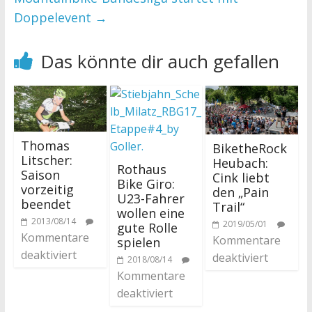
Doppelevent
→
Das könnte dir auch gefallen
Thomas
BiketheRock
Litscher:
Heubach:
Rothaus
Saison
Cink liebt
Bike Giro:
vorzeitig
den „Pain
U23-Fahrer
beendet
Trail“
wollen eine
2013/08/14
2019/05/01
gute Rolle
Kommentare
Kommentare
spielen
deaktiviert
deaktiviert
2018/08/14
Kommentare
deaktiviert