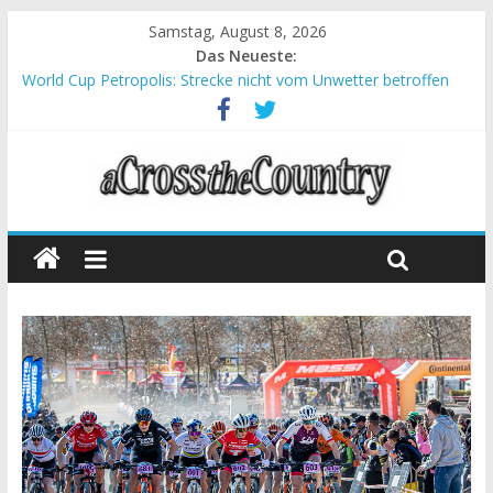
Samstag, August 8, 2026
Das Neueste:
World Cup Petropolis: Strecke nicht vom Unwetter betroffen
Krumbach und Obergessertshausen: Mountainbike-Bundesliga
startet mit Doppelevent
Supercup Massi Banyoles: Siege für Carod und Richards
Halbzeit beim Andalucia Bike Race: Weltmeister Seewald führt
Chelva: Schweizer Doppelsieg beim ersten XCO-Rennen der
Saison