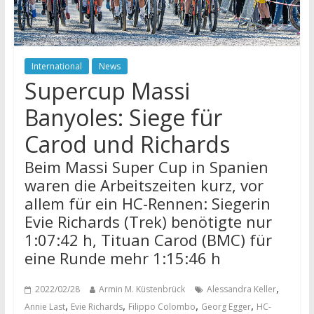
International
News
Supercup Massi
Banyoles: Siege für
Carod und Richards
Beim Massi Super Cup in Spanien
waren die Arbeitszeiten kurz, vor
allem für ein HC-Rennen: Siegerin
Evie Richards (Trek) benötigte nur
1:07:42 h, Tituan Carod (BMC) für
eine Runde mehr 1:15:46 h
,
2022/02/28
Armin M. Küstenbrück
Alessandra Keller
,
,
,
,
Annie Last
Evie Richards
Filippo Colombo
Georg Egger
HC-