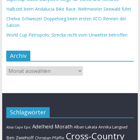
Halbzeit beim Andalucia Bike Race: Weltmeister Seewald führt
Chelva: Schweizer Doppelsieg beim ersten XCO-Rennen der
Saison
World Cup Petropolis: Strecke nicht vom Unwetter betroffen
Archiv
Schlagwörter
Adelheid Morath
Alban Lakata
Annika Langvad
Absa Cape Epic
Cross-Country
Ben Zwiehoff
Christian Pfäffle