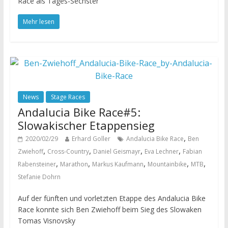
Race als Tages-Sechster
Mehr lesen
News
Stage Races
Andalucia Bike Race#5:
Slowakischer Etappensieg
,
2020/02/29
Erhard Goller
Andalucia Bike Race
Ben
,
,
,
,
Zwiehoff
Cross-Country
Daniel Geismayr
Eva Lechner
Fabian
,
,
,
,
,
Rabensteiner
Marathon
Markus Kaufmann
Mountainbike
MTB
Stefanie Dohrn
Auf der fünften und vorletzten Etappe des Andalucia Bike
Race konnte sich Ben Zwiehoff beim Sieg des Slowaken
Tomas Visnovsky