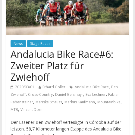
News
Stage Races
Andalucia Bike Race#6:
Zweiter Platz für
Zwiehoff
,
2020/03/01
Erhard Goller
Andalucia Bike Race
Ben
,
,
,
,
Zwiehoff
Cross-Country
Daniel Geismayr
Eva Lechner
Fabian
,
,
,
,
Rabensteiner
Mariske Strauss
Markus Kaufmann
Mountainbike
,
MTB
Vinzent Dorn
Der Essener Ben Zwiehoff verteidigte in Córdoba auf der
letzten, 58,7 Kilometer langen Etappe des Andalucia Bike