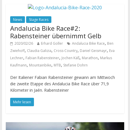
News
Stage Races
Andalucia Bike Race#2:
Rabensteiner übernimmt Gelb
,
2020/02/26
Erhard Goller
Andalucia Bike Race
Ben
,
,
,
,
Zwiehoff
Claudia Galizia
Cross-Country
Daniel Geismayr
Eva
,
,
,
,
Lechner
Fabian Rabensteiner
Jochen Käß
Marathon
Markus
,
,
,
Kaufmann
Mountainbike
MTB
Stefanie Dohrn
Der Italiener Fabian Rabensteiner gewann am Mittwoch
die zweite Etappe des Andalucia Bike Race über 71,9
Kilometer in Jaén. Rabensteiner
Mehr lesen