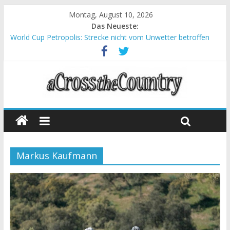
Montag, August 10, 2026
Das Neueste:
World Cup Petropolis: Strecke nicht vom Unwetter betroffen
Krumbach und Obergessertshausen: Mountainbike-Bundesliga
startet mit Doppelevent
Supercup Massi Banyoles: Siege für Carod und Richards
Halbzeit beim Andalucia Bike Race: Weltmeister Seewald führt
Chelva: Schweizer Doppelsieg beim ersten XCO-Rennen der
Saison
Markus Kaufmann