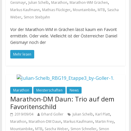
,
,
,
,
Geismayr
Julian Schelb
Marathon
Marathon-WM Grächen
,
,
,
,
Markus Kaufmann
Mathias Flückiger
Mountainbike
MTB
Sascha
,
Weber
Simon Stiebjahn
Vor der Marathon-WM in Grächen lässt kaum ein Favorit
ermitteln. Oder viele. Vielleicht ist der Österreicher Daniel
Geismayr noch der
Mehr lesen
Marathon
Meisterschaften
News
Marathon-DM Daun: Trio auf dem
Favoritenschild
,
,
2019/09/04
Erhard Goller
Julian Schelb
Karl Platt
,
,
,
,
Marathon
Marathon-DM Daun
Markus Kaufmann
Martin Frey
,
,
,
,
Mountainbike
MTB
Sascha Weber
Simon Schneller
Simon