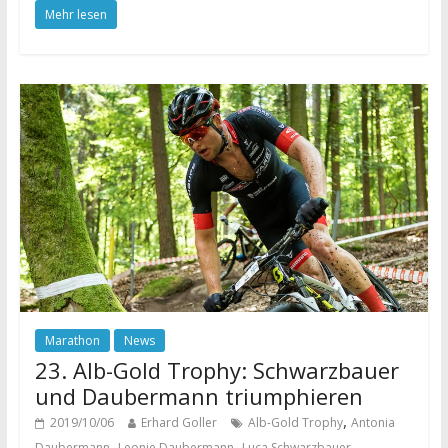
Mehr lesen
Marathon
News
23. Alb-Gold Trophy: Schwarzbauer
und Daubermann triumphieren
,
2019/10/06
Erhard Goller
Alb-Gold Trophy
Antonia
,
,
,
Daubermann
Leonie Daubermann
Luca Schwarzbauer