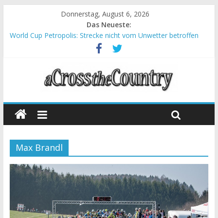
Donnerstag, August 6, 2026
Das Neueste:
World Cup Petropolis: Strecke nicht vom Unwetter betroffen
Krumbach und Obergessertshausen: Mountainbike-Bundesliga
startet mit Doppelevent
Supercup Massi Banyoles: Siege für Carod und Richards
Halbzeit beim Andalucia Bike Race: Weltmeister Seewald führt
Chelva: Schweizer Doppelsieg beim ersten XCO-Rennen der
Saison
Max Brandl