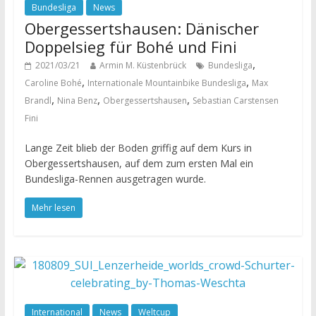
Bundesliga
News
Obergessertshausen: Dänischer
Doppelsieg für Bohé und Fini
,
2021/03/21
Armin M. Küstenbrück
Bundesliga
,
,
Caroline Bohé
Internationale Mountainbike Bundesliga
Max
,
,
,
Brandl
Nina Benz
Obergessertshausen
Sebastian Carstensen
Fini
Lange Zeit blieb der Boden griffig auf dem Kurs in
Obergessertshausen, auf dem zum ersten Mal ein
Bundesliga-Rennen ausgetragen wurde.
Mehr lesen
International
News
Weltcup