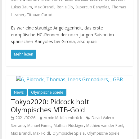
,
,
,
,
Lukas Baum
Max Brandl
Ronja Eib
Supercup Banyoles
Thomas
,
Litscher
Titouan Carod
Es war eine staubige Angelegenheit, das erste
europäische HC-Rennen der noch jungen Saison im
spanischen Banyoles bei Girona, also quasi
Mehr lesen
News
Olympische Spiele
Tokyo2020: Pidcock holt
Olympisches MTB-Gold
2021/07/26
Armin M. Küstenbrück
David Valero
,
,
,
,
Serrano
Manuel Fumic
Mathias Flückiger
Mathieu van der Poel
,
,
,
Max Brandl
Max Foidl
Olympische Spiele
Olympische Spiele