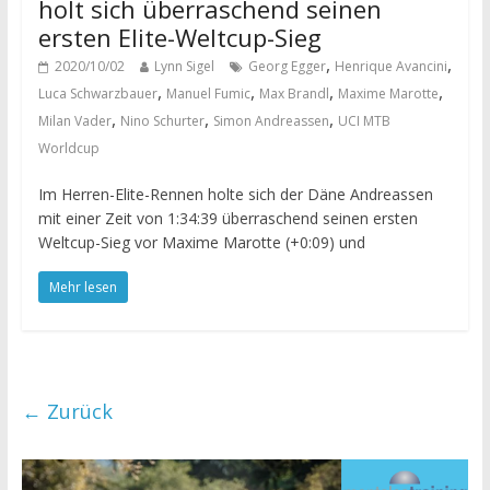
holt sich überraschend seinen
ersten Elite-Weltcup-Sieg
,
,
2020/10/02
Lynn Sigel
Georg Egger
Henrique Avancini
,
,
,
,
Luca Schwarzbauer
Manuel Fumic
Max Brandl
Maxime Marotte
,
,
,
Milan Vader
Nino Schurter
Simon Andreassen
UCI MTB
Worldcup
Im Herren-Elite-Rennen holte sich der Däne Andreassen
mit einer Zeit von 1:34:39 überraschend seinen ersten
Weltcup-Sieg vor Maxime Marotte (+0:09) und
Mehr lesen
← Zurück