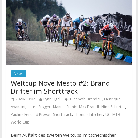
News
Weltcup Nove Mesto #2: Brandl
Dritter im Shorttrack
,
2020/10/02
Lynn Sigel
Elisabeth Brandau
Henrique
,
,
,
,
,
Avancini
Laura Stigger
Manuel Fumic
Max Brandl
Nino Schurter
,
,
,
Pauline Ferrand Prevot
ShortTrack
Thomas Litscher
UCI MTB
World Cup
Beim Auftakt des zweiten Weltcups im tschechischen