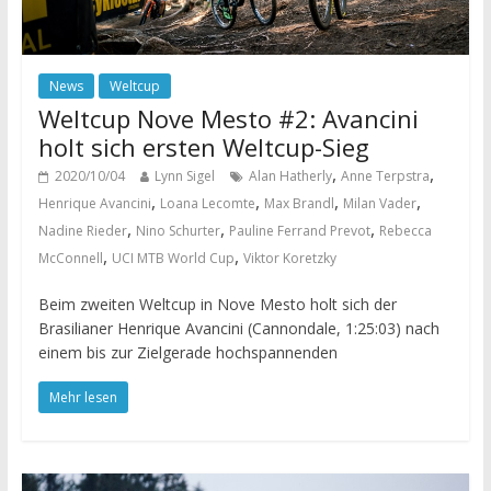
News
Weltcup
Weltcup Nove Mesto #2: Avancini
holt sich ersten Weltcup-Sieg
,
,
2020/10/04
Lynn Sigel
Alan Hatherly
Anne Terpstra
,
,
,
,
Henrique Avancini
Loana Lecomte
Max Brandl
Milan Vader
,
,
,
Nadine Rieder
Nino Schurter
Pauline Ferrand Prevot
Rebecca
,
,
McConnell
UCI MTB World Cup
Viktor Koretzky
Beim zweiten Weltcup in Nove Mesto holt sich der
Brasilianer Henrique Avancini (Cannondale, 1:25:03) nach
einem bis zur Zielgerade hochspannenden
Mehr lesen