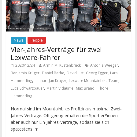
News
People
Vier-Jahres-Verträge für zwei
Lexware-Fahrer
,
2020/12/24
Armin M. Küstenbrück
Antonia Weeger
,
,
,
,
Benjamin Krüger
Daniel Berhe
David List
Georg Egger
Lars
,
,
,
Hemmerling
Lennart-Jan Krayer
Lexware Mountainbike Team
,
,
,
Luca Schwarzbauer
Martin Vidaurre
Max Brandl
Thore
Hemmerling
Normal sind im Mountainbike-Profizirkus maximal Zwei-
Jahres-Verträge. Oft genug erhalten die Sportler*innen
aber auch nur Ein-Jahres-Verträge, sodass sie sich
spätestens im