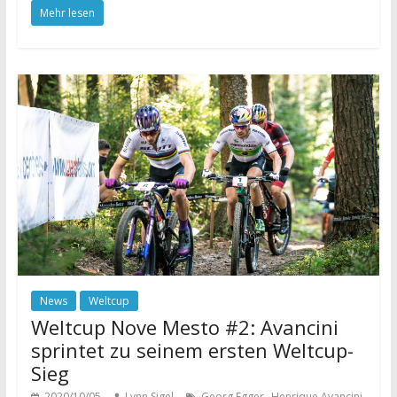
Mehr lesen
News
Weltcup
Weltcup Nove Mesto #2: Avancini
sprintet zu seinem ersten Weltcup-
Sieg
,
,
2020/10/05
Lynn Sigel
Georg Egger
Henrique Avancini