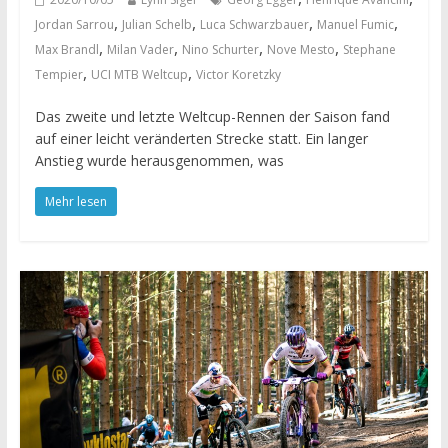
,
,
,
,
Jordan Sarrou
Julian Schelb
Luca Schwarzbauer
Manuel Fumic
,
,
,
,
Max Brandl
Milan Vader
Nino Schurter
Nove Mesto
Stephane
,
,
Tempier
UCI MTB Weltcup
Victor Koretzky
Das zweite und letzte Weltcup-Rennen der Saison fand
auf einer leicht veränderten Strecke statt. Ein langer
Anstieg wurde herausgenommen, was
Mehr lesen