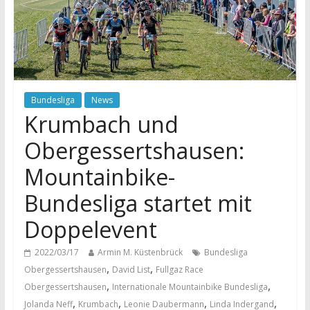
Bundesliga
News
Krumbach und
Obergessertshausen:
Mountainbike-
Bundesliga startet mit
Doppelevent
2022/03/17
Armin M. Küstenbrück
Bundesliga
,
,
Obergessertshausen
David List
Fullgaz Race
,
,
Obergessertshausen
Internationale Mountainbike Bundesliga
,
,
,
,
Jolanda Neff
Krumbach
Leonie Daubermann
Linda Indergand