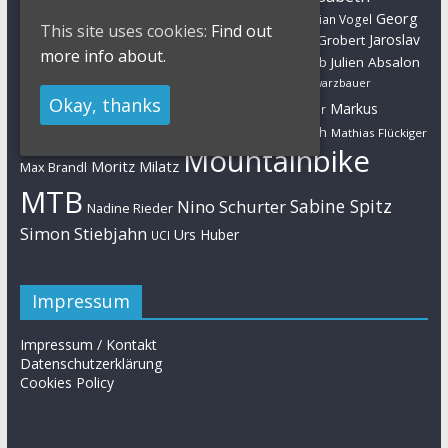
Brandau
Georg
Florian Vogel
Esther Süss
Eva Lechner
Fabian Giger
This site uses cookies:
Find out
Egger
Jaroslav
Helen Grobert
Gunn-Rita Dahle-Flesjaa
Hanna Klein
more info about.
Jolanda Neff
Kulhavy
Jochen Käß
Julien Absalon
Julian Schelb
Karl Platt
Kathrin Stirnemann
Kristian Hynek
Luca Schwarzbauer
Marathon
Okay, thanks
Manuel Fumic
Markus
Markus Bauer
Markus Schulte-Lünzum
Kaufmann
Martin Gluth
Mathias Flückiger
Mountainbike
Moritz Milatz
Max Brandl
MTB
Sabine Spitz
Nino Schurter
Nadine Rieder
Simon Stiebjahn
Urs Huber
UCI
Impressum
Impressum / Kontakt
Datenschutzerklärung
Cookies Policy