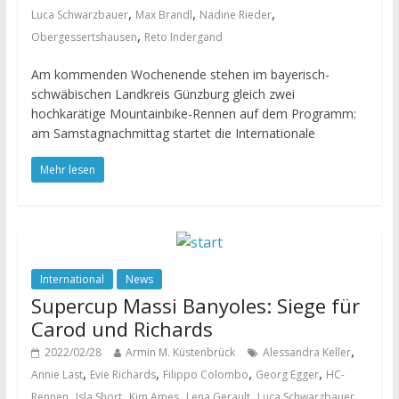
,
,
,
Luca Schwarzbauer
Max Brandl
Nadine Rieder
,
Obergessertshausen
Reto Indergand
Am kommenden Wochenende stehen im bayerisch-
schwäbischen Landkreis Günzburg gleich zwei
hochkarätige Mountainbike-Rennen auf dem Programm:
am Samstagnachmittag startet die Internationale
Mehr lesen
International
News
Supercup Massi Banyoles: Siege für
Carod und Richards
,
2022/02/28
Armin M. Küstenbrück
Alessandra Keller
,
,
,
,
Annie Last
Evie Richards
Filippo Colombo
Georg Egger
HC-
,
,
,
,
,
Rennen
Isla Short
Kim Ames
Lena Gerault
Luca Schwarzbauer