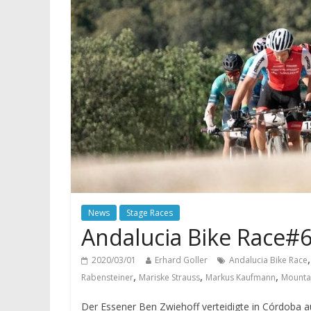
News
Stage Races
Andalucia Bike Race#6:
2020/03/01
Erhard Goller
Andalucia Bike Race
,
,
,
Rabensteiner
Mariske Strauss
Markus Kaufmann
Mounta
Der Essener Ben Zwiehoff verteidigte in Córdoba au