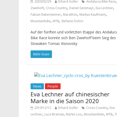
2020/02/29
Erhard Goller
Andalucia Bike Race
,
,
,
,
Zwiehoff
Cross-Country
Daniel Geismayr
Eva Lechner
,
,
,
Fabian Rabensteiner
Marathon
Markus Kaufmann
,
,
Mountainbike
MTB
Stefanie Dohrn
Auf der fünften und vorletzten Etappe des Andaluci
Bike Race konnte sich Ben Zwiehoff beim Sieg des
Slowaken Tomas Visnovsky
Mehr lesen
News
People
Eva Lechner auf chinesischer
Marke in die Saison 2020
,
2019/12/12
Erhard Goller
Cross-Country
Eva
,
,
,
,
,
Lechner
Luca Bramati
Martin Loo
Mountainbike
MTB
T