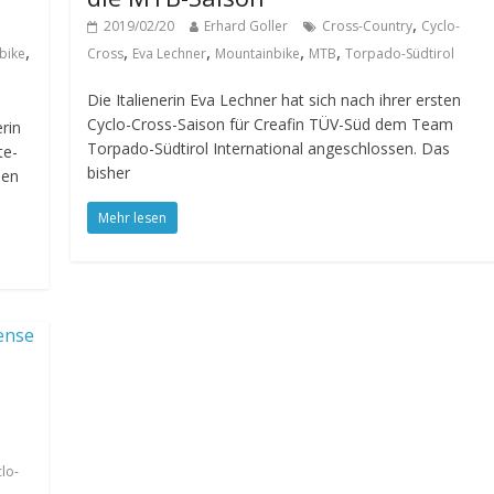
,
2019/02/20
Erhard Goller
Cross-Country
Cyclo-
,
,
,
,
,
bike
Cross
Eva Lechner
Mountainbike
MTB
Torpado-Südtirol
Die Italienerin Eva Lechner hat sich nach ihrer ersten
Cyclo-Cross-Saison für Creafin TÜV-Süd dem Team
rin
Torpado-Südtirol International angeschlossen. Das
te-
bisher
ben
Mehr lesen
lo-