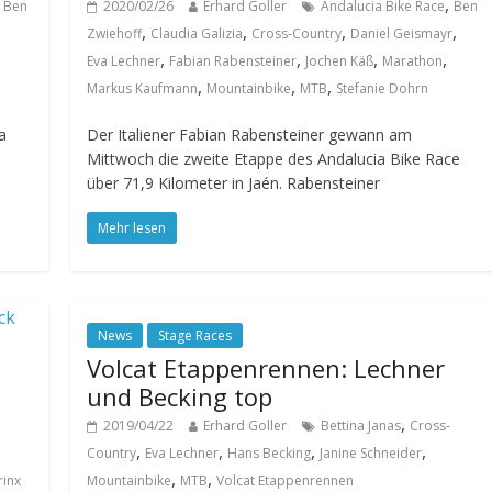
,
,
Ben
2020/02/26
Erhard Goller
Andalucia Bike Race
Ben
,
,
,
,
Zwiehoff
Claudia Galizia
Cross-Country
Daniel Geismayr
,
,
,
,
Eva Lechner
Fabian Rabensteiner
Jochen Käß
Marathon
,
,
,
Markus Kaufmann
Mountainbike
MTB
Stefanie Dohrn
a
Der Italiener Fabian Rabensteiner gewann am
Mittwoch die zweite Etappe des Andalucia Bike Race
über 71,9 Kilometer in Jaén. Rabensteiner
Mehr lesen
News
Stage Races
Volcat Etappenrennen: Lechner
und Becking top
,
2019/04/22
Erhard Goller
Bettina Janas
Cross-
,
,
,
,
Country
Eva Lechner
Hans Becking
Janine Schneider
,
,
rinx
Mountainbike
MTB
Volcat Etappenrennen