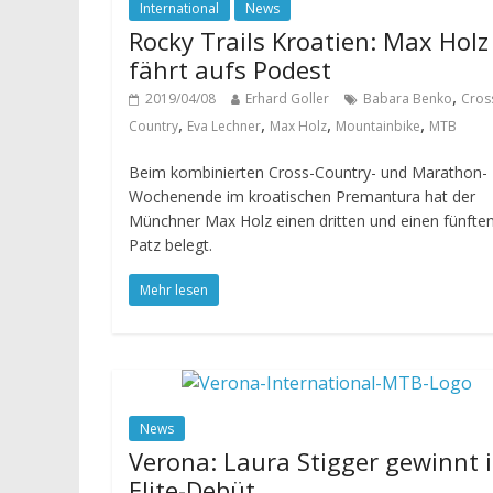
International
News
Rocky Trails Kroatien: Max Holz
fährt aufs Podest
,
2019/04/08
Erhard Goller
Babara Benko
Cros
,
,
,
,
Country
Eva Lechner
Max Holz
Mountainbike
MTB
Beim kombinierten Cross-Country- und Marathon-
Wochenende im kroatischen Premantura hat der
Münchner Max Holz einen dritten und einen fünfte
Patz belegt.
Mehr lesen
News
Verona: Laura Stigger gewinnt 
Elite-Debüt