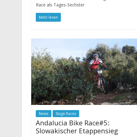
Race als Tages-Sechster
Mehr lesen
News
Stage Races
Andalucia Bike Race#5:
Slowakischer Etappensieg