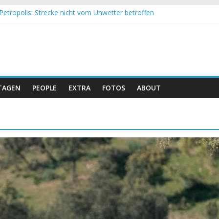
Petropolis: Strecke nicht vom Unwetter betroffen
nd Obergessertshausen: Mountainbike-Bundesliga startet mit Doppe
assi Banyoles: Siege für Carod und Richards
eim Andalucia Bike Race: Weltmeister Seewald führt
hweizer Doppelsieg beim ersten XCO-Rennen der Saison
TAGEN
PEOPLE
EXTRA
FOTOS
ABOUT