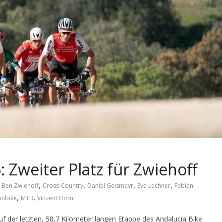
 Zweiter Platz für Zwiehoff
,
,
,
,
,
Ben Zwiehoff
Cross-Country
Daniel Geismayr
Eva Lechner
Fabian
,
,
inbike
MTB
Vinzent Dorn
f der letzten, 58,7 Kilometer langen Etappe des Andalucia Bike