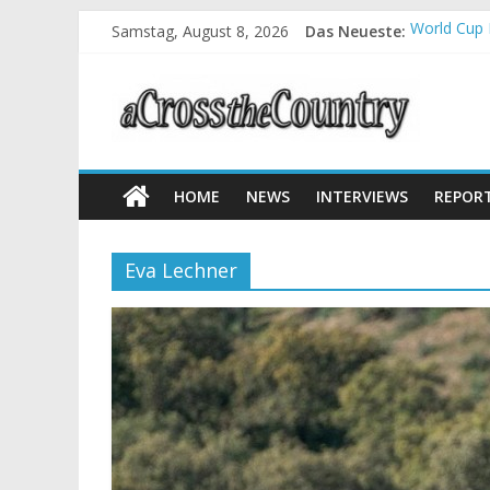
Samstag, August 8, 2026
Das Neueste:
World Cup 
Krumbach u
Supercup M
Halbzeit b
Chelva: Sc
HOME
NEWS
INTERVIEWS
REPOR
Eva Lechner