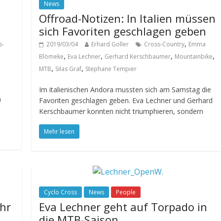
News
Offroad-Notizen: In Italien müssen
sich Favoriten geschlagen geben
,
s-
2019/03/04
Erhard Goller
Cross-Country
Emma
,
,
,
,
Blömeke
Eva Lechner
Gerhard Kerschbaumer
Mountainbike
,
,
MTB
Silas Graf
Stephane Tempier
Im italienischen Andora mussten sich am Samstag die
n
Favoriten geschlagen geben. Eva Lechner und Gerhard
Kerschbaumer konnten nicht triumphieren, sondern
Mehr lesen
Cyclo Cross
News
People
ihr
Eva Lechner geht auf Torpado in
die MTB-Saison