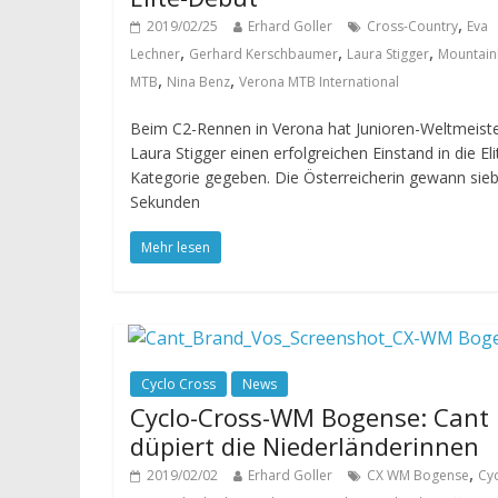
,
2019/02/25
Erhard Goller
Cross-Country
Eva
,
,
,
Lechner
Gerhard Kerschbaumer
Laura Stigger
Mountain
,
,
MTB
Nina Benz
Verona MTB International
Beim C2-Rennen in Verona hat Junioren-Weltmeiste
Laura Stigger einen erfolgreichen Einstand in die Eli
Kategorie gegeben. Die Österreicherin gewann sie
Sekunden
Mehr lesen
Cyclo Cross
News
Cyclo-Cross-WM Bogense: Cant
düpiert die Niederländerinnen
,
2019/02/02
Erhard Goller
CX WM Bogense
Cyc