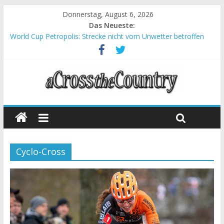
Donnerstag, August 6, 2026
Das Neueste:
World Cup Petropolis: Strecke nicht vom Unwetter betroffen
Krumbach und Obergessertshausen: Mountainbike-Bundesliga
startet mit Doppelevent
Supercup Massi Banyoles: Siege für Carod und Richards
Halbzeit beim Andalucia Bike Race: Weltmeister Seewald führt
Chelva: Schweizer Doppelsieg beim ersten XCO-Rennen der
Saison
Cyclo-Cross