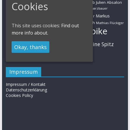
Jolanda Neff
Kulhavy
Jochen Käß
Cookies
Julien Absalon
Julian Schelb
Karl Platt
Kathrin Stirnemann
Kristian Hynek
Luca Schwarzbauer
Marathon
Manuel Fumic
Markus
Markus Bauer
Markus Schulte-Lünzum
Kaufmann
Martin Gluth
Mathias Flückiger
This site uses cookies:
Find out
Mountainbike
more info about.
Moritz Milatz
Max Brandl
MTB
Sabine Spitz
Nino Schurter
Nadine Rieder
Okay, thanks
Simon Stiebjahn
Urs Huber
UCI
Impressum
Impressum / Kontakt
Datenschutzerklärung
Cookies Policy