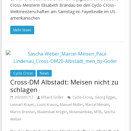
Cross-Meisterin Elisabeth Brandau bei den Cyclo-Cross-
Weltmeisterschaften am Samstag im Fayetteville im US-
amerikanischen
Mehr lesen
Cyclo Cross
News
Cross-DM Albstadt: Meisen nicht zu
schlagen
,
,
2020/01/12
Erhard Goller
Cyclo-Cross
Georg Egger
,
,
,
,
Lennart Krayer
Louis Krauss
Manuel Müller
Marcel Meisen
,
,
,
,
Marco Brenner
Maximilian Krüger
Mountainbike
MTB
Sascha
Weber