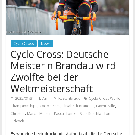
Cyclo Cross
News
Cyclo Cross: Deutsche
Meisterin Brandau wird
Zwölfte bei der
Weltmeisterschaft
2022/01/31
Armin M. Küstenbrück
Cyclo Cross World
,
,
,
,
Championships
Cyclo-Cross
Elisabeth Brandau
Fayetteville
Jan
,
,
,
,
Christen
Marcel Meisen
Pascal Tömke
Silas Kuschla
Tom
Pidcock
Es war eine beeindruckende Aufholjagd, die die Deutsche