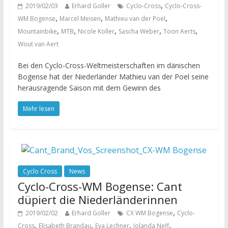
,
2019/02/03
Erhard Goller
Cyclo-Cross
Cyclo-Cross-
,
,
,
WM Bogense
Marcel Meisen
Mathieu van der Poel
,
,
,
,
,
Mountainbike
MTB
Nicole Koller
Sascha Weber
Toon Aerts
Wout van Aert
Bei den Cyclo-Cross-Weltmeisterschaften im dänischen
Bogense hat der Niederländer Mathieu van der Poel seine
herausragende Saison mit dem Gewinn des
Mehr lesen
Cyclo Cross
News
Cyclo-Cross-WM Bogense: Cant
düpiert die Niederländerinnen
,
2019/02/02
Erhard Goller
CX WM Bogense
Cyclo-
,
,
,
,
Cross
Elisabeth Brandau
Eva Lechner
Jolanda Neff