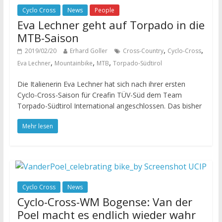
Cyclo Cross
News
People
Eva Lechner geht auf Torpado in die
MTB-Saison
,
,
2019/02/20
Erhard Goller
Cross-Country
Cyclo-Cross
,
,
,
Eva Lechner
Mountainbike
MTB
Torpado-Südtirol
Die Italienerin Eva Lechner hat sich nach ihrer ersten
Cyclo-Cross-Saison für Creafin TÜV-Süd dem Team
Torpado-Südtirol International angeschlossen. Das bisher
Mehr lesen
Cyclo Cross
News
Cyclo-Cross-WM Bogense: Van der
Poel macht es endlich wieder wahr