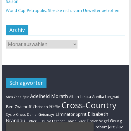
Saison
World Cup Petropolis: Strecke nicht vom Unwetter betroffen
Archiv
Schlagwörter
Adelheid Morath
Alban Lakata
Annika Langvad
Absa Cape Epic
Cross-Country
Ben Zwiehoff
Christian Pfäffle
Elisabeth
Eliminator Sprint
Cyclo-Cross
Daniel Geismayr
Brandau
Georg
Florian Vogel
Esther Süss
Eva Lechner
Fabian Giger
Egger
Jaroslav
Helen Grobert
Gunn-Rita Dahle-Flesjaa
Hanna Klein