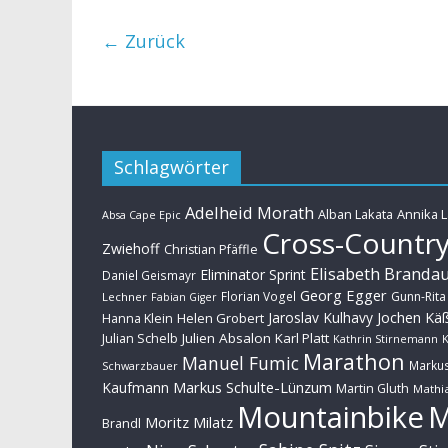
← Zurück
Schlagwörter
Adelheid Morath
Alban Lakata
Annika 
Absa Cape Epic
Cross-Countr
Zwiehoff
Christian Pfäffle
Elisabeth Branda
Eliminator Sprint
Daniel Geismayr
Georg Egger
Florian Vogel
Gunn-Rita
Lechner
Fabian Giger
Jaroslav Kulhavy
Jochen Kä
Helen Grobert
Hanna Klein
Julien Absalon
Karl Platt
Julian Schelb
Kathrin Stirnemann
K
Marathon
Manuel Fumic
Marku
Schwarzbauer
Markus Schulte-Lünzum
Kaufmann
Martin Gluth
Mathia
Mountainbike
Moritz Milatz
Brandl