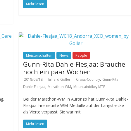
Mehr lesen
Meisterschaften
News
People
Gunn-Rita Dahle-Flesjaa: Brauche
noch ein paar Wochen
,
2018/09/18
Erhard Goller
Cross-Country
Gunn-Rita
,
,
,
Dahle-Flesjaa
Marathon-WM
Mountainbike
MTB
ng,
Bei der Marathon-WM in Auronzo hat Gunn-Rita Dahle-
Flesjaa ihre neunte WM-Medaille auf der Langstrecke
als Vierte verpasst. Sie war mit
Mehr lesen