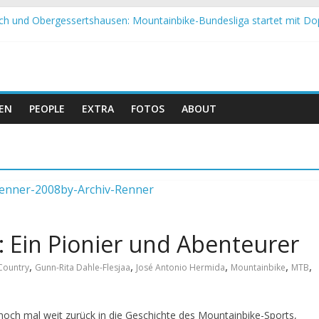
h und Obergessertshausen: Mountainbike-Bundesliga startet mit Do
p Massi Banyoles: Siege für Carod und Richards
t beim Andalucia Bike Race: Weltmeister Seewald führt
 Schweizer Doppelsieg beim ersten XCO-Rennen der Saison
up Petropolis: Strecke nicht vom Unwetter betroffen
EN
PEOPLE
EXTRA
FOTOS
ABOUT
: Ein Pionier und Abenteurer
,
,
,
,
,
Country
Gunn-Rita Dahle-Flesjaa
José Antonio Hermida
Mountainbike
MTB
noch mal weit zurück in die Geschichte des Mountainbike-Sports,