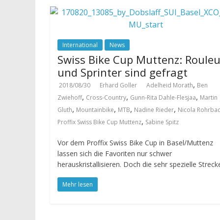
International
News
Swiss Bike Cup Muttenz: Rouleu
und Sprinter sind gefragt
,
2018/08/30
Erhard Goller
Adelheid Morath
Ben
,
,
,
Zwiehoff
Cross-Country
Gunn-Rita Dahle-Flesjaa
Martin
,
,
,
,
Gluth
Mountainbike
MTB
Nadine Rieder
Nicola Rohrba
,
Proffix Swiss Bike Cup Muttenz
Sabine Spitz
Vor dem Proffix Swiss Bike Cup in Basel/Muttenz
lassen sich die Favoriten nur schwer
herauskristallisieren. Doch die sehr spezielle Streck
Mehr lesen