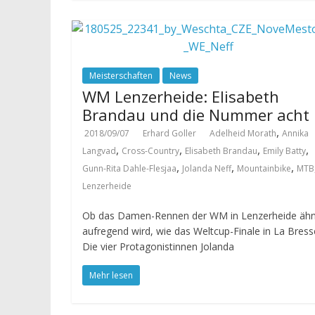
Meisterschaften
News
WM Lenzerheide: Elisabeth
Brandau und die Nummer acht
,
2018/09/07
Erhard Goller
Adelheid Morath
Annika
,
,
,
,
Langvad
Cross-Country
Elisabeth Brandau
Emily Batty
,
,
,
Gunn-Rita Dahle-Flesjaa
Jolanda Neff
Mountainbike
MTB
Lenzerheide
Ob das Damen-Rennen der WM in Lenzerheide ähn
aufregend wird, wie das Weltcup-Finale in La Bress
Die vier Protagonistinnen Jolanda
Mehr lesen