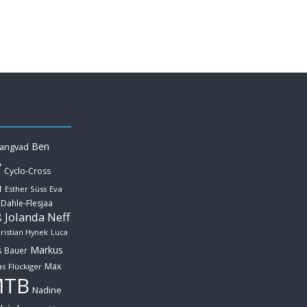
Ben
Langvad
y
Cyclo-Cross
u
Esther Süss
Eva
 Dahle-Flesjaa
Jolanda Neff
ß
ristian Hynek
Luca
Markus
s Bauer
Max
s Flückiger
MTB
Nadine