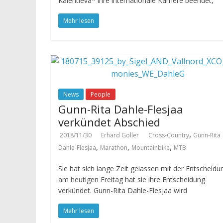
Kalentieva* ihre internationale Karriere beendet,
Mehr lesen
News
People
Gunn-Rita Dahle-Flesjaa
verkündet Abschied
,
2018/11/30
Erhard Goller
Cross-Country
Gunn-Rita
,
,
,
Dahle-Flesjaa
Marathon
Mountainbike
MTB
Sie hat sich lange Zeit gelassen mit der Entscheidu
am heutigen Freitag hat sie ihre Entscheidung
verkündet. Gunn-Rita Dahle-Flesjaa wird
Mehr lesen