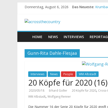
Donnerstag, August 6, 2026
Das Neueste:
Krumbac
Supercu
Halbzei
Chelva:
World C
HOME
NEWS
INTERVIEWS
REPORTAG
Gunn-Rita Dahle-Flesjaa
Interviews
News
People
WM Albstadt
20 Köpfe für 2020 (16)
,
2020/05/18
Erhard Goller
20 Köpfe für 2020
Cross-
,
WM Albstadt
Wolfgang Renner
Die Nummer 16 der Serie 20 Köpfe für 2020 greift 