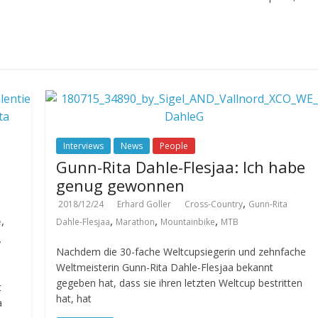
Interviews
News
People
Gunn-Rita Dahle-Flesjaa: Ich habe
genug gewonnen
,
2018/12/24
Erhard Goller
Cross-Country
Gunn-Rita
,
,
,
,
e
Dahle-Flesjaa
Marathon
Mountainbike
MTB
,
Nachdem die 30-fache Weltcupsiegerin und zehnfache
Weltmeisterin Gunn-Rita Dahle-Flesjaa bekannt
gegeben hat, dass sie ihren letzten Weltcup bestritten
t
hat, hat
a