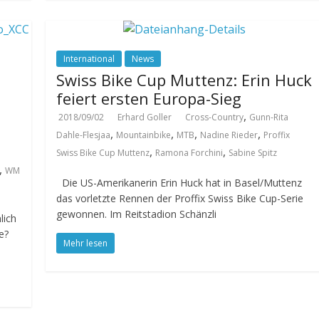
International
News
Swiss Bike Cup Muttenz: Erin Huck
feiert ersten Europa-Sieg
,
2018/09/02
Erhard Goller
Cross-Country
Gunn-Rita
,
,
,
,
Dahle-Flesjaa
Mountainbike
MTB
Nadine Rieder
Proffix
,
,
Swiss Bike Cup Muttenz
Ramona Forchini
Sabine Spitz
,
WM
Die US-Amerikanerin Erin Huck hat in Basel/Muttenz
das vorletzte Rennen der Proffix Swiss Bike Cup-Serie
gewonnen. Im Reitstadion Schänzli
lich
e?
Mehr lesen