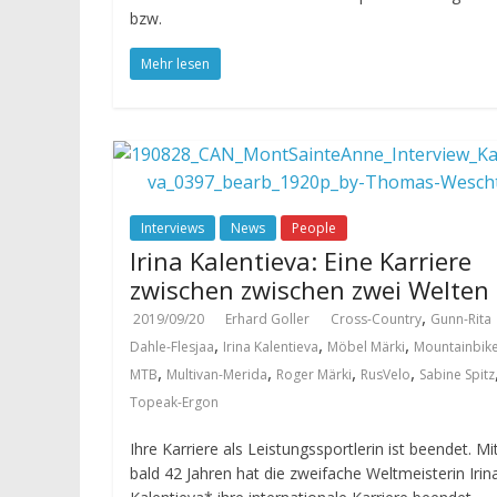
bzw.
Mehr lesen
Interviews
News
People
Irina Kalentieva: Eine Karriere
zwischen zwischen zwei Welten
,
2019/09/20
Erhard Goller
Cross-Country
Gunn-Rita
,
,
,
Dahle-Flesjaa
Irina Kalentieva
Möbel Märki
Mountainbik
,
,
,
,
MTB
Multivan-Merida
Roger Märki
RusVelo
Sabine Spitz
Topeak-Ergon
Ihre Karriere als Leistungssportlerin ist beendet. Mi
bald 42 Jahren hat die zweifache Weltmeisterin Irin