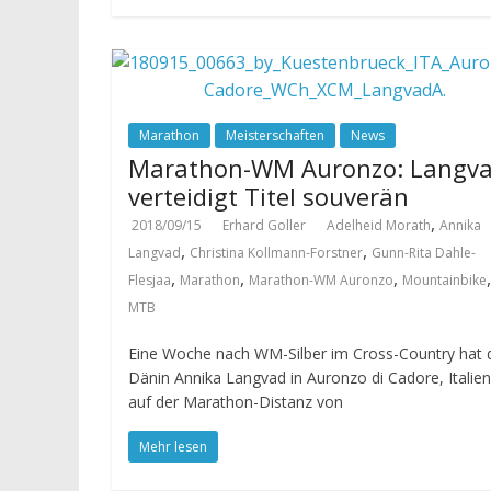
Marathon
Meisterschaften
News
Marathon-WM Auronzo: Langv
verteidigt Titel souverän
,
2018/09/15
Erhard Goller
Adelheid Morath
Annika
,
,
Langvad
Christina Kollmann-Forstner
Gunn-Rita Dahle-
,
,
,
,
Flesjaa
Marathon
Marathon-WM Auronzo
Mountainbike
MTB
Eine Woche nach WM-Silber im Cross-Country hat 
Dänin Annika Langvad in Auronzo di Cadore, Italien
auf der Marathon-Distanz von
Mehr lesen