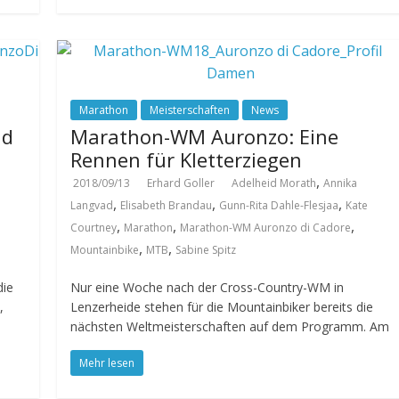
Marathon
Meisterschaften
News
ad
Marathon-WM Auronzo: Eine
Rennen für Kletterziegen
,
2018/09/13
Erhard Goller
Adelheid Morath
Annika
,
,
,
Langvad
Elisabeth Brandau
Gunn-Rita Dahle-Flesjaa
Kate
,
,
,
Courtney
Marathon
Marathon-WM Auronzo di Cadore
,
,
Mountainbike
MTB
Sabine Spitz
die
Nur eine Woche nach der Cross-Country-WM in
,
Lenzerheide stehen für die Mountainbiker bereits die
nächsten Weltmeisterschaften auf dem Programm. Am
Mehr lesen