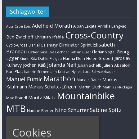
Schlagwörter
Adelheid Morath
Alban Lakata
Annika Langvad
Absa Cape Epic
Cross-Country
Ben Zwiehoff
Christian Pfäffle
Elisabeth
Eliminator Sprint
Cyclo-Cross
Daniel Geismayr
Brandau
Georg
Florian Vogel
Esther Süss
Eva Lechner
Fabian Giger
Egger
Jaroslav
Helen Grobert
Gunn-Rita Dahle-Flesjaa
Hanna Klein
Jolanda Neff
Kulhavy
Jochen Käß
Julien Absalon
Julian Schelb
Karl Platt
Kathrin Stirnemann
Kristian Hynek
Luca Schwarzbauer
Marathon
Manuel Fumic
Markus
Markus Bauer
Markus Schulte-Lünzum
Kaufmann
Martin Gluth
Mathias Flückiger
Mountainbike
Moritz Milatz
Max Brandl
MTB
Sabine Spitz
Nino Schurter
Nadine Rieder
Simon Stiebjahn
Urs Huber
UCI
Cookies