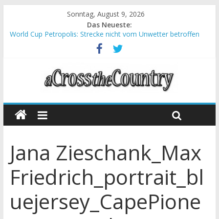
Sonntag, August 9, 2026
Das Neueste:
World Cup Petropolis: Strecke nicht vom Unwetter betroffen
Krumbach und Obergessertshausen: Mountainbike-Bundesliga
startet mit Doppelevent
Supercup Massi Banyoles: Siege für Carod und Richards
Halbzeit beim Andalucia Bike Race: Weltmeister Seewald führt
Chelva: Schweizer Doppelsieg beim ersten XCO-Rennen der
Saison
Jana Zieschank_Max
Friedrich_portrait_bl
uejersey_CapePione