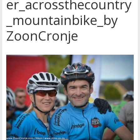
er_acrossthecountry
_mountainbike_by
ZoonCronje