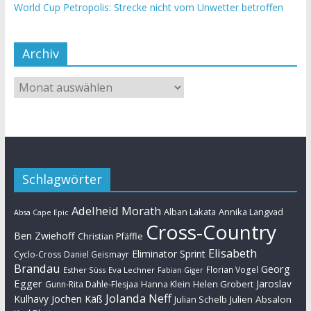
World Cup Petropolis: Strecke nicht vom Unwetter betroffen
Archiv
Schlagwörter
Adelheid Morath
Alban Lakata
Annika Langvad
Absa Cape Epic
Cross-Country
Ben Zwiehoff
Christian Pfäffle
Elisabeth
Eliminator Sprint
Cyclo-Cross
Daniel Geismayr
Brandau
Georg
Florian Vogel
Esther Süss
Eva Lechner
Fabian Giger
Egger
Jaroslav
Helen Grobert
Gunn-Rita Dahle-Flesjaa
Hanna Klein
Jolanda Neff
Kulhavy
Jochen Käß
Julien Absalon
Julian Schelb