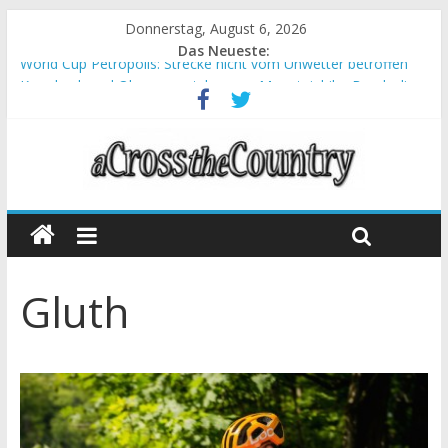
Donnerstag, August 6, 2026
Das Neueste:
World Cup Petropolis: Strecke nicht vom Unwetter betroffen
Krumbach und Obergessertshausen: Mountainbike-Bundesliga
startet mit Doppelevent
Supercup Massi Banyoles: Siege für Carod und Richards
Halbzeit beim Andalucia Bike Race: Weltmeister Seewald führt
Chelva: Schweizer Doppelsieg beim ersten XCO-Rennen der
Saison
Gluth