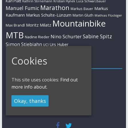
Karl Platt
Kathrin Stirnemann
Kristian Hynek
Luca Schwarzbauer
Marathon
Manuel Fumic
Markus
Markus Bauer
Markus Schulte-Lünzum
Kaufmann
Martin Gluth
Mathias Flückiger
Mountainbike
Moritz Milatz
Max Brandl
MTB
Sabine Spitz
Nino Schurter
Nadine Rieder
Simon Stiebjahn
Urs Huber
UCI
Cookies
Impressum
Impressum / Kontakt
This site uses cookies:
Find out
Datenschutzerklärung
more info about.
Cookies Policy
Okay, thanks