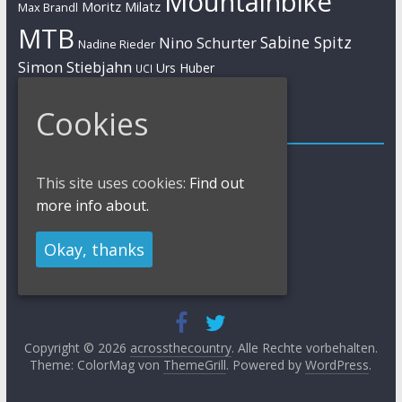
Mountainbike
Moritz Milatz
Max Brandl
MTB
Sabine Spitz
Nino Schurter
Nadine Rieder
Simon Stiebjahn
Urs Huber
UCI
Cookies
Impressum
Impressum / Kontakt
This site uses cookies:
Find out
Datenschutzerklärung
Cookies Policy
more info about.
Okay, thanks
Copyright © 2026
acrossthecountry
. Alle Rechte vorbehalten.
Theme: ColorMag von
ThemeGrill
. Powered by
WordPress
.