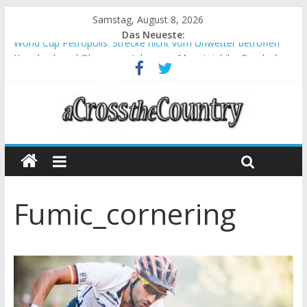
Samstag, August 8, 2026
Das Neueste:
World Cup Petropolis: Strecke nicht vom Unwetter betroffen
Krumbach und Obergessertshausen: Mountainbike-Bundesliga
startet mit Doppelevent
Supercup Massi Banyoles: Siege für Carod und Richards
Halbzeit beim Andalucia Bike Race: Weltmeister Seewald führt
Chelva: Schweizer Doppelsieg beim ersten XCO-Rennen der
Saison
Fumic_cornering