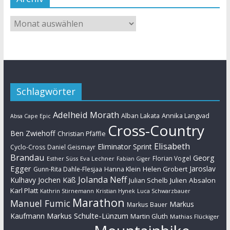
Schlagwörter
Adelheid Morath
Alban Lakata
Annika Langvad
Absa Cape Epic
Cross-Country
Ben Zwiehoff
Christian Pfäffle
Elisabeth
Eliminator Sprint
Cyclo-Cross
Daniel Geismayr
Brandau
Georg
Florian Vogel
Esther Süss
Eva Lechner
Fabian Giger
Egger
Jaroslav
Helen Grobert
Gunn-Rita Dahle-Flesjaa
Hanna Klein
Jolanda Neff
Kulhavy
Jochen Käß
Julien Absalon
Julian Schelb
Karl Platt
Kathrin Stirnemann
Kristian Hynek
Luca Schwarzbauer
Marathon
Manuel Fumic
Markus
Markus Bauer
Markus Schulte-Lünzum
Kaufmann
Martin Gluth
Mathias Flückiger