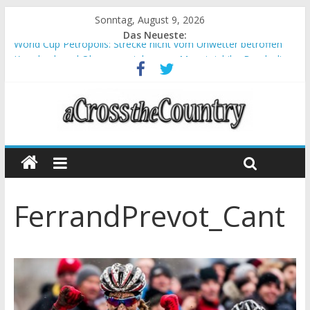
Sonntag, August 9, 2026
Das Neueste:
World Cup Petropolis: Strecke nicht vom Unwetter betroffen
Krumbach und Obergessertshausen: Mountainbike-Bundesliga
startet mit Doppelevent
Supercup Massi Banyoles: Siege für Carod und Richards
Halbzeit beim Andalucia Bike Race: Weltmeister Seewald führt
Chelva: Schweizer Doppelsieg beim ersten XCO-Rennen der
Saison
FerrandPrevot_Cant