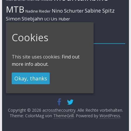
MTB
Sabine Spitz
Nino Schurter
Nadine Rieder
Simon Stiebjahn
Urs Huber
UCI
Cookies
Impressum
Impressum / Kontakt
This site uses cookies:
Find out
Datenschutzerklärung
Cookies Policy
more info about.
Okay, thanks
Copyright © 2026
acrossthecountry
. Alle Rechte vorbehalten.
Theme: ColorMag von
ThemeGrill
. Powered by
WordPress
.