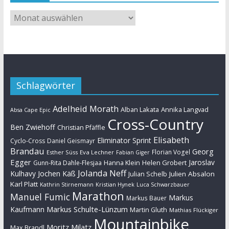
Schlagwörter
Adelheid Morath
Alban Lakata
Annika Langvad
Absa Cape Epic
Cross-Country
Ben Zwiehoff
Christian Pfäffle
Elisabeth
Eliminator Sprint
Cyclo-Cross
Daniel Geismayr
Brandau
Georg
Florian Vogel
Esther Süss
Eva Lechner
Fabian Giger
Egger
Jaroslav
Helen Grobert
Gunn-Rita Dahle-Flesjaa
Hanna Klein
Jolanda Neff
Kulhavy
Jochen Käß
Julien Absalon
Julian Schelb
Karl Platt
Kathrin Stirnemann
Kristian Hynek
Luca Schwarzbauer
Marathon
Manuel Fumic
Markus
Markus Bauer
Markus Schulte-Lünzum
Kaufmann
Martin Gluth
Mathias Flückiger
Mountainbike
Moritz Milatz
Max Brandl