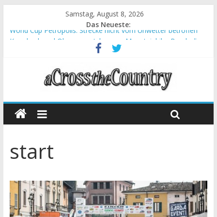
Samstag, August 8, 2026
Das Neueste:
World Cup Petropolis: Strecke nicht vom Unwetter betroffen
Krumbach und Obergessertshausen: Mountainbike-Bundesliga
startet mit Doppelevent
Supercup Massi Banyoles: Siege für Carod und Richards
Halbzeit beim Andalucia Bike Race: Weltmeister Seewald führt
Chelva: Schweizer Doppelsieg beim ersten XCO-Rennen der
Saison
start