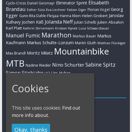
Elisabeth
Eliminator Sprint
Cyclo-Cross
Daniel Geismayr
Brandau
Georg
Florian Vogel
Esther Süss
Eva Lechner
Fabian Giger
Egger
Jaroslav
Helen Grobert
Gunn-Rita Dahle-Flesjaa
Hanna Klein
Jolanda Neff
Kulhavy
Jochen Käß
Julien Absalon
Julian Schelb
Karl Platt
Kathrin Stirnemann
Kristian Hynek
Luca Schwarzbauer
Marathon
Manuel Fumic
Markus
Markus Bauer
Markus Schulte-Lünzum
Kaufmann
Martin Gluth
Mathias Flückiger
Mountainbike
Moritz Milatz
Max Brandl
MTB
Sabine Spitz
Nino Schurter
Nadine Rieder
Simon Stiebjahn
Urs Huber
UCI
Cookies
Impressum
Impressum / Kontakt
This site uses cookies:
Find out
Datenschutzerklärung
more info about.
Cookies Policy
Okay, thanks