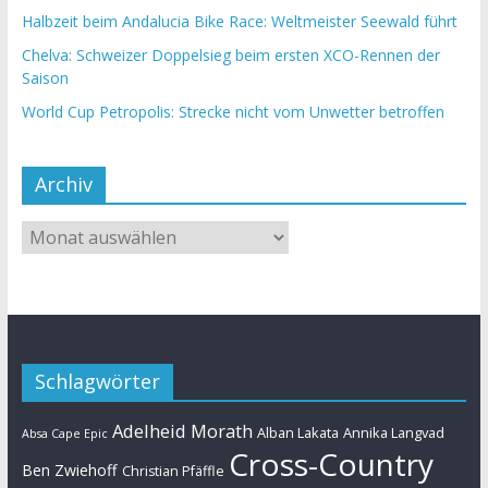
Halbzeit beim Andalucia Bike Race: Weltmeister Seewald führt
Chelva: Schweizer Doppelsieg beim ersten XCO-Rennen der
Saison
World Cup Petropolis: Strecke nicht vom Unwetter betroffen
Archiv
Schlagwörter
Adelheid Morath
Alban Lakata
Annika Langvad
Absa Cape Epic
Cross-Country
Ben Zwiehoff
Christian Pfäffle