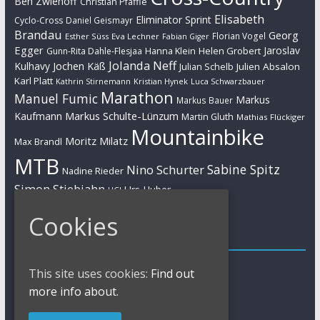
Ben Zwiehoff
Christian Pfäffle
Elisabeth
Eliminator Sprint
Cyclo-Cross
Daniel Geismayr
Brandau
Georg
Florian Vogel
Esther Süss
Eva Lechner
Fabian Giger
Egger
Jaroslav
Helen Grobert
Gunn-Rita Dahle-Flesjaa
Hanna Klein
Jolanda Neff
Kulhavy
Jochen Käß
Julien Absalon
Julian Schelb
Karl Platt
Kathrin Stirnemann
Kristian Hynek
Luca Schwarzbauer
Marathon
Manuel Fumic
Markus
Markus Bauer
Markus Schulte-Lünzum
Kaufmann
Martin Gluth
Mathias Flückiger
Mountainbike
Moritz Milatz
Max Brandl
MTB
Sabine Spitz
Nino Schurter
Nadine Rieder
Simon Stiebjahn
Urs Huber
UCI
Cookies
Impressum
Impressum / Kontakt
This site uses cookies:
Find out
Datenschutzerklärung
more info about.
Cookies Policy