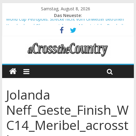
Samstag, August 8, 2026
Das Neueste:
World Cup Petropolis: Strecke nicht vom Unwetter betroffen
Krumbach und Obergessertshausen: Mountainbike-Bundesliga
startet mit Doppelevent
Supercup Massi Banyoles: Siege für Carod und Richards
Halbzeit beim Andalucia Bike Race: Weltmeister Seewald führt
Chelva: Schweizer Doppelsieg beim ersten XCO-Rennen der
Saison
Jolanda
Neff_Geste_Finish_W
C14_Meribel_acrosst