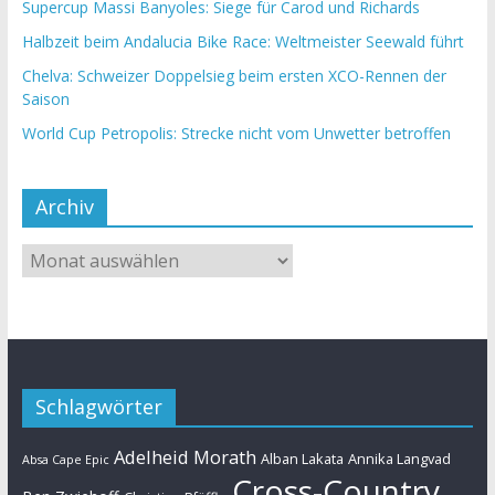
Supercup Massi Banyoles: Siege für Carod und Richards
Halbzeit beim Andalucia Bike Race: Weltmeister Seewald führt
Chelva: Schweizer Doppelsieg beim ersten XCO-Rennen der
Saison
World Cup Petropolis: Strecke nicht vom Unwetter betroffen
Archiv
Schlagwörter
Adelheid Morath
Alban Lakata
Annika Langvad
Absa Cape Epic
Cross-Country