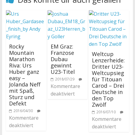
Rocky
EM Graz:
Mountain
Franzose
Weltcup
Marathon
Dubau
Lenzerheide:
Riva: Urs
gewinnt
Dritter U23-
Huber ganz
U23-Titel
Weltcupsieg
easy –
für Titouan
2018/07/29
Jolanda Neff
Carod – Drei
Kommentare
mit Spaß,
Deutsche in
deaktiviert
Sturz und
den Top
Defekt
Zwölf
2016/04/30
2016/07/10
Kommentare
Kommentare
deaktiviert
deaktiviert