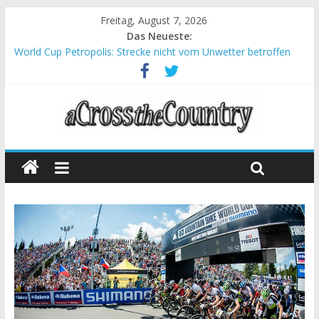
Freitag, August 7, 2026
Das Neueste:
World Cup Petropolis: Strecke nicht vom Unwetter betroffen
Krumbach und Obergessertshausen: Mountainbike-Bundesliga
startet mit Doppelevent
Supercup Massi Banyoles: Siege für Carod und Richards
Halbzeit beim Andalucia Bike Race: Weltmeister Seewald führt
Chelva: Schweizer Doppelsieg beim ersten XCO-Rennen der
Saison