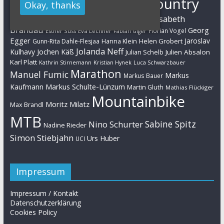
Cross-Country
Okay, thanks
Ben Zwiehoff
Christian Pfäffle
Elisabeth
Eliminator Sprint
Cyclo-Cross
Daniel Geismayr
Brandau
Georg
Florian Vogel
Esther Süss
Eva Lechner
Fabian Giger
Egger
Jaroslav
Helen Grobert
Gunn-Rita Dahle-Flesjaa
Hanna Klein
Jolanda Neff
Kulhavy
Jochen Käß
Julien Absalon
Julian Schelb
Karl Platt
Kathrin Stirnemann
Kristian Hynek
Luca Schwarzbauer
Marathon
Manuel Fumic
Markus
Markus Bauer
Markus Schulte-Lünzum
Kaufmann
Martin Gluth
Mathias Flückiger
Mountainbike
Moritz Milatz
Max Brandl
MTB
Sabine Spitz
Nino Schurter
Nadine Rieder
Simon Stiebjahn
Urs Huber
UCI
Impressum
Impressum / Kontakt
Datenschutzerklärung
Cookies Policy