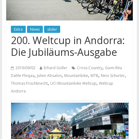
Extra
News
slider
200. Weltcup in Andorra:
Die Jubiläums-Ausgabe
,
2016/09/02
Erhard Goller
Cross-Country
Gunn-Rita
,
,
,
,
,
Dahle-Flesjaa
Julien Absalon
Mountainbike
MTB
Nino Schurter
,
,
Thomas Frischknecht
UCI Mountainbike Weltcup
Weltcup
Andorra