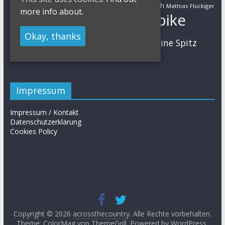
Markus Schulte-Lünzum
Kaufmann
Martin Gluth
Mathias Flückiger
more info about.
Mountainbike
Moritz Milatz
Max Brandl
Okay, thanks
MTB
Sabine Spitz
Nino Schurter
Nadine Rieder
Simon Stiebjahn
Urs Huber
UCI
Impressum
Impressum / Kontakt
Datenschutzerklärung
Cookies Policy
Copyright © 2026
acrossthecountry
. Alle Rechte vorbehalten.
Theme: ColorMag von
ThemeGrill
. Powered by
WordPress
.