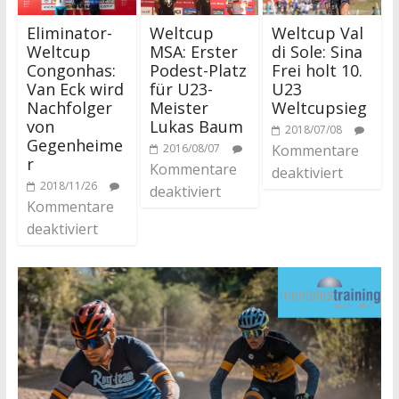
Eliminator-
Weltcup
Weltcup Val
Weltcup
MSA: Erster
di Sole: Sina
Congonhas:
Podest-Platz
Frei holt 10.
Van Eck wird
für U23-
U23
Nachfolger
Meister
Weltcupsieg
von
Lukas Baum
2018/07/08
Gegenheime
2016/08/07
Kommentare
r
Kommentare
deaktiviert
2018/11/26
deaktiviert
Kommentare
deaktiviert