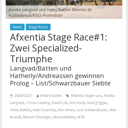
Annika Langvad und Haley Batten ©Armin M.
Küstenbrück/EGO-Promotion
News
Stage Races
Afxentia Stage Race#1:
Zwei Specialized-
Triumphe
Langvad/Batten und
Hatherly/Andreassen gewinnen
Prolog – List/Schwarzbauer Siebte
,
2020/02/27
Erhard Goller
Afxentia Stage race
Annika
,
,
,
,
,
Langvad
Cross-Country
David List
Erin Huck
Georg Egger
,
,
,
,
Haley Batten
Kate Courtney
Kim Ames
Luca Schwarzbauer
Max
,
,
,
Brandl
Miriam Oeschger
Mountainbike
MTB