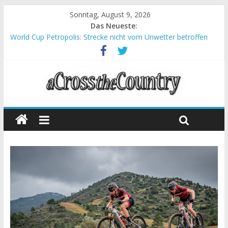
Sonntag, August 9, 2026
Das Neueste:
World Cup Petropolis: Strecke nicht vom Unwetter betroffen
Krumbach und Obergessertshausen: Mountainbike-Bundesliga
startet mit Doppelevent
Supercup Massi Banyoles: Siege für Carod und Richards
Halbzeit beim Andalucia Bike Race: Weltmeister Seewald führt
Chelva: Schweizer Doppelsieg beim ersten XCO-Rennen der
Saison