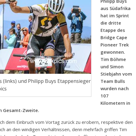
Philipp Buys
aus Südafrika
hat im Sprint
die dritte
Etappe des
Bridge Cape
Pioneer Trek
gewonnen.
Tim Böhme
und Simon
Stiebjahn vom
 (links) und Philipp Buys Etappensieger
Team Bulls
wurden nach
ics
107
Kilometern in
en Gesamt-Zweite.
ach dem Einbruch vom Vortag zurück zu erobern, respektive den
auch an den windigen Verhältnissen, denn mehrfach griffen Tim