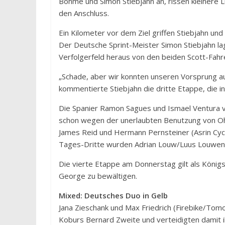
Böhme und Simon Stiebjahn an, rissen kleinere L
den Anschluss.
Ein Kilometer vor dem Ziel griffen Stiebjahn un
Der Deutsche Sprint-Meister Simon Stiebjahn l
Verfolgerfeld heraus von den beiden Scott-Fahr
„Schade, aber wir konnten unseren Vorsprung au
kommentierte Stiebjahn die dritte Etappe, die i
Die Spanier Ramon Sagues und Ismael Ventura v
schon wegen der unerlaubten Benutzung von Ohr
James Reid und Hermann Pernsteiner (Asrin Cycl
Tages-Dritte wurden Adrian Louw/Luus Louwens (
Die vierte Etappe am Donnerstag gilt als Köni
George zu bewältigen.
Mixed: Deutsches Duo in Gelb
Jana Zieschank und Max Friedrich (Firebike/Tomo
Koburs Bernard Zweite und verteidigten damit i