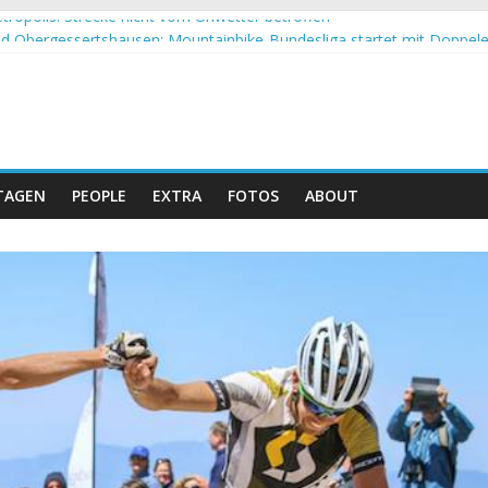
tropolis: Strecke nicht vom Unwetter betroffen
 Obergessertshausen: Mountainbike-Bundesliga startet mit Doppel
si Banyoles: Siege für Carod und Richards
m Andalucia Bike Race: Weltmeister Seewald führt
eizer Doppelsieg beim ersten XCO-Rennen der Saison
TAGEN
PEOPLE
EXTRA
FOTOS
ABOUT