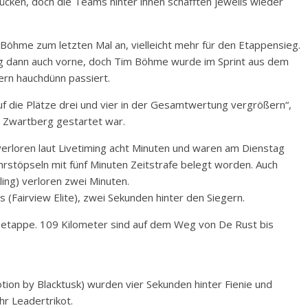
ücken, doch die Teams hinter ihnen schafften jeweils wieder
d Böhme zum letzten Mal an, vielleicht mehr für den Etappensieg.
ag dann auch vorne, doch Tim Böhme wurde im Sprint aus dem
ern hauchdünn passiert.
f die Plätze drei und vier in der Gesamtwertung vergrößern“,
n Zwartberg gestartet war.
erloren laut Livetiming acht Minuten und waren am Dienstag
stöpseln mit fünf Minuten Zeitstrafe belegt worden. Auch
ing) verloren zwei Minuten.
Fairview Elite), zwei Sekunden hinter den Siegern.
gsetappe. 109 Kilometer sind auf dem Weg von De Rust bis
tion by Blacktusk) wurden vier Sekunden hinter Fienie und
hr Leadertrikot.