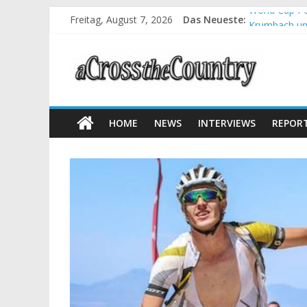
Freitag, August 7, 2026
Das Neueste:
World Cup Pe
Krumbach und
Supercup Mas
Halbzeit bei
Chelva: Schw
HOME
NEWS
INTERVIEWS
REPOR