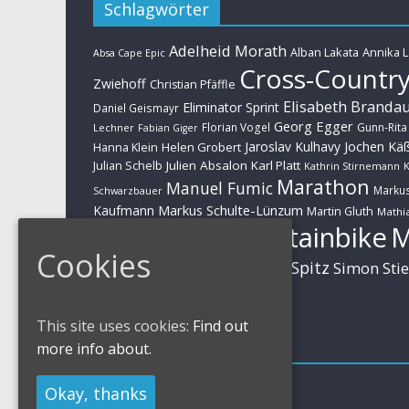
Schlagwörter
Adelheid Morath
Alban Lakata
Annika 
Absa Cape Epic
Cross-Countr
Zwiehoff
Christian Pfäffle
Elisabeth Branda
Eliminator Sprint
Daniel Geismayr
Georg Egger
Florian Vogel
Gunn-Rita
Lechner
Fabian Giger
Jaroslav Kulhavy
Jochen Kä
Helen Grobert
Hanna Klein
Julien Absalon
Karl Platt
Julian Schelb
Kathrin Stirnemann
K
Marathon
Manuel Fumic
Marku
Schwarzbauer
Markus Schulte-Lünzum
Kaufmann
Martin Gluth
Mathia
Mountainbike
Moritz Milatz
Brandl
Cookies
Sabine Spitz
Nino Schurter
Simon Sti
Rieder
Huber
This site uses cookies:
Find out
Impressum
more info about.
Impressum / Kontakt
Okay, thanks
Datenschutzerklärung