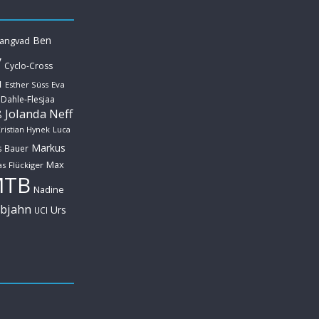
Ben
Langvad
y
Cyclo-Cross
u
Esther Süss
Eva
 Dahle-Flesjaa
Jolanda Neff
ß
ristian Hynek
Luca
Markus
s Bauer
Max
s Flückiger
MTB
Nadine
ebjahn
Urs
UCI