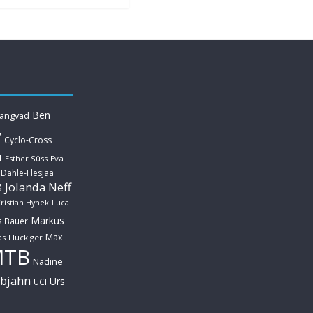
Ben
Langvad
y
Cyclo-Cross
u
Esther Süss
Eva
 Dahle-Flesjaa
Jolanda Neff
ß
ristian Hynek
Luca
Markus
s Bauer
Max
s Flückiger
MTB
Nadine
ebjahn
Urs
UCI