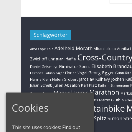
Schlagwörter
Adelheid Morath
Alban Lakata
Annika 
Absa Cape Epic
Cross-Countr
Zwiehoff
Christian Pfäffle
Elisabeth Branda
Eliminator Sprint
Daniel Geismayr
Georg Egger
Florian Vogel
Gunn-Rita
Lechner
Fabian Giger
Jaroslav Kulhavy
Jochen Kä
Helen Grobert
Hanna Klein
Julien Absalon
Karl Platt
Julian Schelb
Kathrin Stirnemann
K
Marathon
Manuel Fumic
Marku
Schwarzbauer
Markus Schulte-Lünzum
Kaufmann
Martin Gluth
Mathia
Cookies
Mountainbike
Moritz Milatz
Brandl
Sabine Spitz
Nino Schurter
Simon Sti
Rieder
Huber
This site uses cookies:
Find out