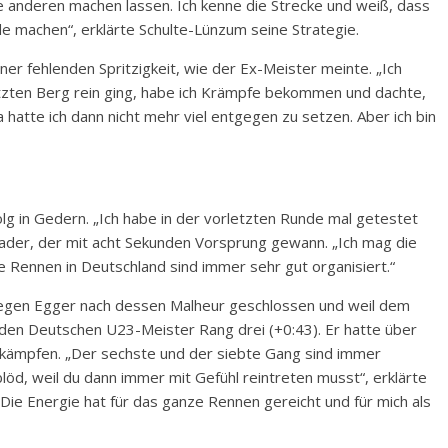
 anderen machen lassen. Ich kenne die Strecke und weiß, dass
e machen“, erklärte Schulte-Lünzum seine Strategie.
ner fehlenden Spritzigkeit, wie der Ex-Meister meinte. „Ich
etzten Berg rein ging, habe ich Krämpfe bekommen und dachte,
Da hatte ich dann nicht mehr viel entgegen zu setzen. Aber ich bin
olg in Gedern. „Ich habe in der vorletzten Runde mal getestet
Vader, der mit acht Sekunden Vorsprung gewann. „Ich mag die
ie Rennen in Deutschland sind immer sehr gut organisiert.“
legen Egger nach dessen Malheur geschlossen und weil dem
den Deutschen U23-Meister Rang drei (+0:43). Er hatte über
kämpfen. „Der sechste und der siebte Gang sind immer
löd, weil du dann immer mit Gefühl reintreten musst“, erklärte
 Die Energie hat für das ganze Rennen gereicht und für mich als