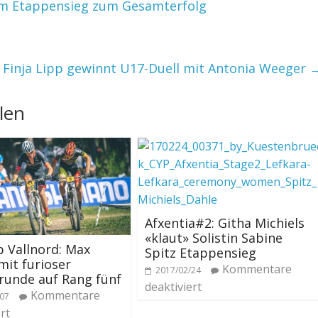
em Etappensieg zum Gesamterfolg
Finja Lipp gewinnt U17-Duell mit Antonia Weeger
len
Afxentia#2: Githa Michiels
«klaut» Solistin Sabine
 Vallnord: Max
Spitz Etappensieg
mit furioser
Kommentare
2017/02/24
runde auf Rang fünf
deaktiviert
Kommentare
/07
rt