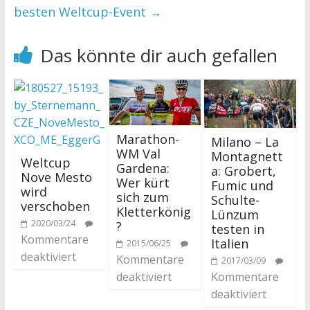
besten Weltcup-Event
→
Das könnte dir auch gefallen
Marathon-
Milano – La
WM Val
Montagnett
Weltcup
Gardena:
a: Grobert,
Nove Mesto
Wer kürt
Fumic und
wird
sich zum
Schulte-
verschoben
Kletterkönig
Lünzum
2020/03/24
?
testen in
Kommentare
Italien
2015/06/25
deaktiviert
Kommentare
2017/03/09
Kommentare
deaktiviert
deaktiviert