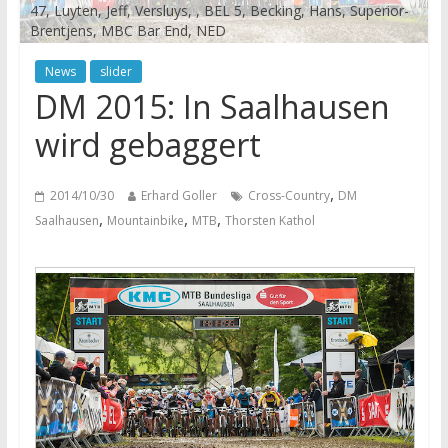
47, Luyten, Jeff, Versluys, , BEL 5, Becking, Hans, Superior-
Brentjens, MBC Bar End, NED
News
slider
DM 2015: In Saalhausen
wird gebaggert
,
2014/10/30
Erhard Goller
Cross-Country
DM
,
,
,
Saalhausen
Mountainbike
MTB
Thorsten Kathol