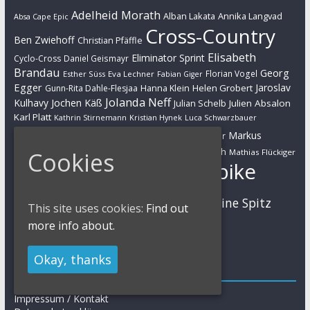
Adelheid Morath
Alban Lakata
Annika Langvad
Absa Cape Epic
Cross-Country
Ben Zwiehoff
Christian Pfäffle
Elisabeth
Eliminator Sprint
Cyclo-Cross
Daniel Geismayr
Brandau
Georg
Florian Vogel
Esther Süss
Eva Lechner
Fabian Giger
Egger
Jaroslav
Helen Grobert
Gunn-Rita Dahle-Flesjaa
Hanna Klein
Jolanda Neff
Kulhavy
Jochen Käß
Julien Absalon
Julian Schelb
Karl Platt
Kathrin Stirnemann
Kristian Hynek
Luca Schwarzbauer
Marathon
Manuel Fumic
Markus
Markus Bauer
Markus Schulte-Lünzum
Kaufmann
Martin Gluth
Mathias Flückiger
Cookies
Mountainbike
Moritz Milatz
Max Brandl
MTB
Sabine Spitz
Nino Schurter
Nadine Rieder
This site uses cookies:
Find out
Simon Stiebjahn
Urs Huber
UCI
more info about.
Okay, thanks
Impressum
Impressum / Kontakt