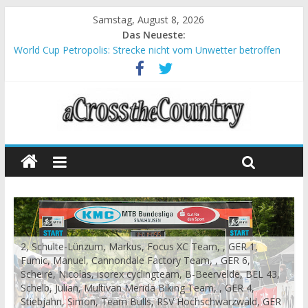
Samstag, August 8, 2026
Das Neueste:
World Cup Petropolis: Strecke nicht vom Unwetter betroffen
Krumbach und Obergessertshausen: Mountainbike-Bundesliga
startet mit Doppelevent
Supercup Massi Banyoles: Siege für Carod und Richards
Halbzeit beim Andalucia Bike Race: Weltmeister Seewald führt
Chelva: Schweizer Doppelsieg beim ersten XCO-Rennen der
Saison
2, Schulte-Lünzum, Markus, Focus XC Team, , GER 1,
Fumic, Manuel, Cannondale Factory Team, , GER 6,
Scheire, Nicolas, isorex cyclingteam, B-Beervelde, BEL 43,
Schelb, Julian, Multivan Merida Biking Team, , GER 4,
Stiebjahn, Simon, Team Bulls, RSV Hochschwarzwald, GER