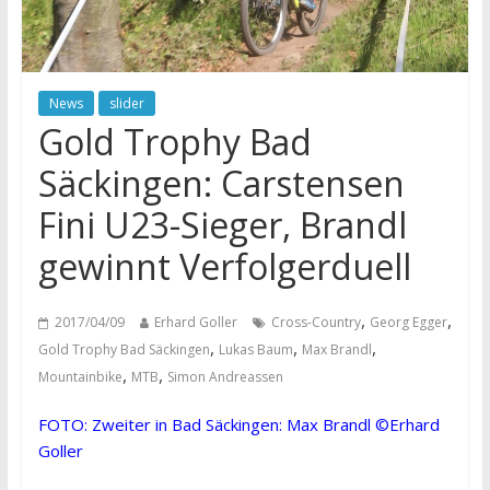
News
slider
Gold Trophy Bad
Säckingen: Carstensen
Fini U23-Sieger, Brandl
gewinnt Verfolgerduell
,
,
2017/04/09
Erhard Goller
Cross-Country
Georg Egger
,
,
,
Gold Trophy Bad Säckingen
Lukas Baum
Max Brandl
,
,
Mountainbike
MTB
Simon Andreassen
FOTO: Zweiter in Bad Säckingen: Max Brandl ©Erhard
Goller