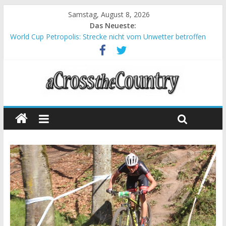
Samstag, August 8, 2026
Das Neueste:
World Cup Petropolis: Strecke nicht vom Unwetter betroffen
Krumbach und Obergessertshausen: Mountainbike-Bundesliga
startet mit Doppelevent
Supercup Massi Banyoles: Siege für Carod und Richards
Halbzeit beim Andalucia Bike Race: Weltmeister Seewald führt
Chelva: Schweizer Doppelsieg beim ersten XCO-Rennen der
Saison