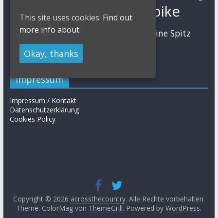
Mountainbike
Moritz Milatz
Max Brandl
This site uses cookies:
Find out
MTB
more info about.
Sabine Spitz
Nino Schurter
Nadine Rieder
Simon Stiebjahn
Urs Huber
UCI
Okay, thanks
Impressum
Impressum / Kontakt
Datenschutzerklärung
Cookies Policy
Copyright © 2026
acrossthecountry
. Alle Rechte vorbehalten.
Theme: ColorMag von
ThemeGrill
. Powered by
WordPress
.