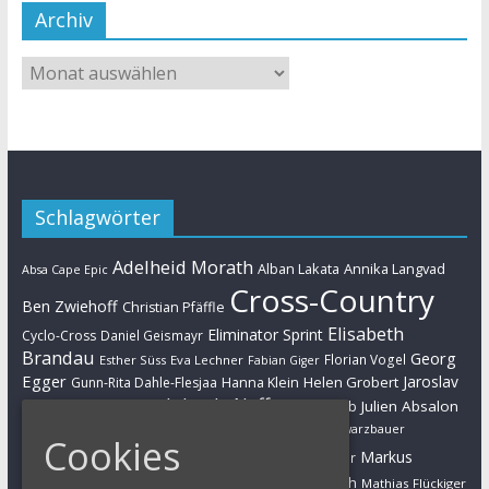
Archiv
Schlagwörter
Adelheid Morath
Alban Lakata
Annika Langvad
Absa Cape Epic
Cross-Country
Ben Zwiehoff
Christian Pfäffle
Elisabeth
Eliminator Sprint
Cyclo-Cross
Daniel Geismayr
Brandau
Georg
Florian Vogel
Esther Süss
Eva Lechner
Fabian Giger
Egger
Jaroslav
Helen Grobert
Gunn-Rita Dahle-Flesjaa
Hanna Klein
Jolanda Neff
Kulhavy
Jochen Käß
Julien Absalon
Julian Schelb
Karl Platt
Kathrin Stirnemann
Kristian Hynek
Luca Schwarzbauer
Cookies
Marathon
Manuel Fumic
Markus
Markus Bauer
Markus Schulte-Lünzum
Kaufmann
Martin Gluth
Mathias Flückiger