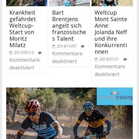
Bart
Krankheit
Weltcup
Brentjens
gefährdet
Mont Sainte
angelt sich
Weltcup-
Anne:
französische
Start von
Jolanda Neff
s Talent
Moritz
und ihre
Milatz
Konkurrenti
2014/10/07
nnen
Kommentare
2013/05/13
Kommentare
2014/07/31
deaktiviert
Kommentare
deaktiviert
deaktiviert