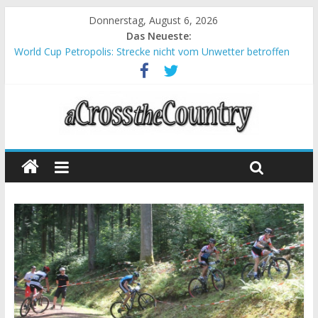
Donnerstag, August 6, 2026
Das Neueste:
World Cup Petropolis: Strecke nicht vom Unwetter betroffen
Krumbach und Obergessertshausen: Mountainbike-Bundesliga
startet mit Doppelevent
Supercup Massi Banyoles: Siege für Carod und Richards
Halbzeit beim Andalucia Bike Race: Weltmeister Seewald führt
Chelva: Schweizer Doppelsieg beim ersten XCO-Rennen der
Saison