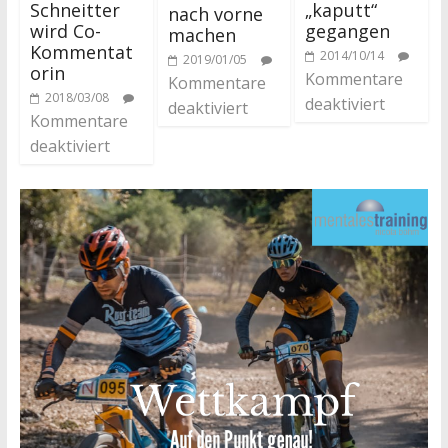
Schneitter
„kaputt“
nach vorne
wird Co-
gegangen
machen
Kommentat
2014/10/14
2019/01/05
orin
Kommentare
Kommentare
2018/03/08
deaktiviert
deaktiviert
Kommentare
deaktiviert