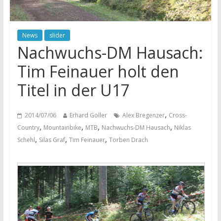
News
slider
Nachwuchs-DM Hausach:
Tim Feinauer holt den
Titel in der U17
,
2014/07/06
Erhard Goller
Alex Bregenzer
Cross-
,
,
,
,
Country
Mountainbike
MTB
Nachwuchs-DM Hausach
Niklas
,
,
,
Schehl
Silas Graf
Tim Feinauer
Torben Drach