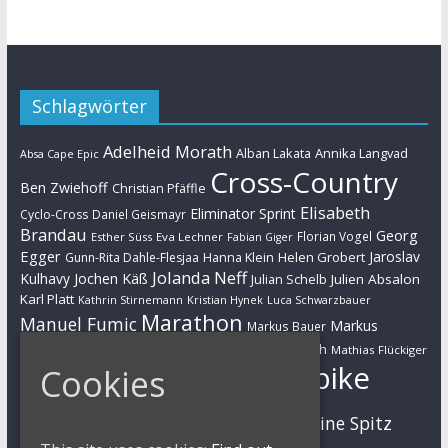
Schlagwörter
Adelheid Morath
Alban Lakata
Annika Langvad
Absa Cape Epic
Cross-Country
Ben Zwiehoff
Christian Pfäffle
Elisabeth
Eliminator Sprint
Cyclo-Cross
Daniel Geismayr
Brandau
Georg
Florian Vogel
Esther Süss
Eva Lechner
Fabian Giger
Egger
Jaroslav
Helen Grobert
Gunn-Rita Dahle-Flesjaa
Hanna Klein
Jolanda Neff
Kulhavy
Jochen Käß
Julien Absalon
Julian Schelb
Karl Platt
Kathrin Stirnemann
Kristian Hynek
Luca Schwarzbauer
Marathon
Manuel Fumic
Markus
Markus Bauer
Markus Schulte-Lünzum
Kaufmann
Martin Gluth
Mathias Flückiger
Mountainbike
Cookies
Moritz Milatz
Max Brandl
MTB
Sabine Spitz
Nino Schurter
Nadine Rieder