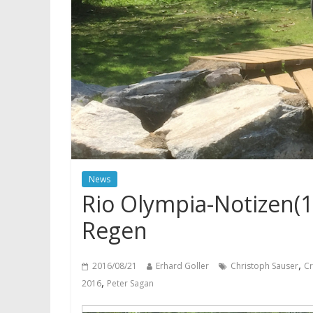
News
Rio Olympia-Notizen(1
Regen
,
2016/08/21
Erhard Goller
Christoph Sauser
Cr
,
2016
Peter Sagan