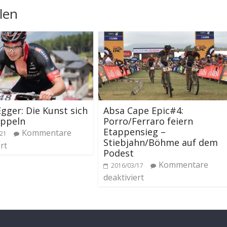
len
gger: Die Kunst sich
Absa Cape Epic#4:
appeln
Porro/Ferraro feiern
Etappensieg –
Kommentare
/21
Stiebjahn/Böhme auf dem
rt
Podest
Kommentare
2016/03/17
deaktiviert