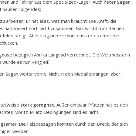
rinnen und Fahrer aus dem Specialized-Lager. Auch
Peter Sagan.
t Sauser Folgendes:
u arbeiten. Er hat alles, was man braucht: Die Kraft, die
es harmoniert noch nicht zusammen. Das wird ihn im Rennen
ekts steigt. Aber ich glaube schon, dass er es unter die
chlucken.
ognose bezüglich Annika Langvad verrechnet. Die Weltmeisterin
 wurde es nur Rang elf.
n Sagan weiter vorne. Nicht in den Medaillenrängen, aber
 teilweise
stark geregnet.
Außer ein paar Pfützen hat es den
 echtes Moritz-Milatz-Bedingungen sind es nicht.
angsamer. Die Felspassagen könnten durch den Dreck, der sich
schiger werden.