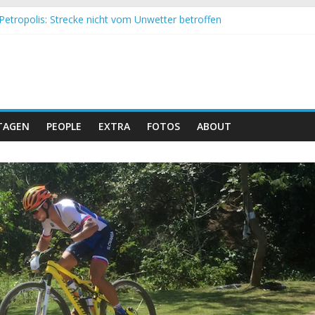
Petropolis: Strecke nicht vom Unwetter betroffen
nd Obergessertshausen: Mountainbike-Bundesliga startet mit Doppe
assi Banyoles: Siege für Carod und Richards
eim Andalucia Bike Race: Weltmeister Seewald führt
hweizer Doppelsieg beim ersten XCO-Rennen der Saison
TAGEN
PEOPLE
EXTRA
FOTOS
ABOUT