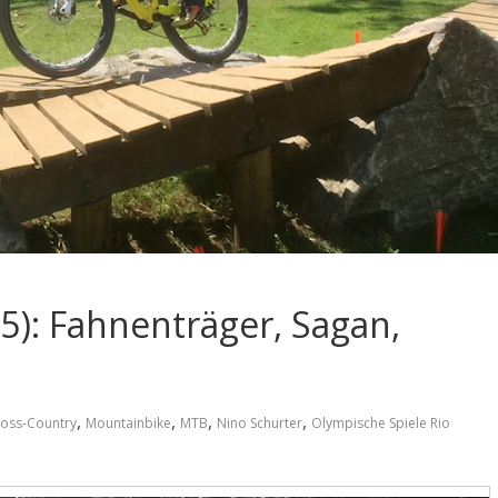
5): Fahnenträger, Sagan,
,
,
,
,
oss-Country
Mountainbike
MTB
Nino Schurter
Olympische Spiele Rio