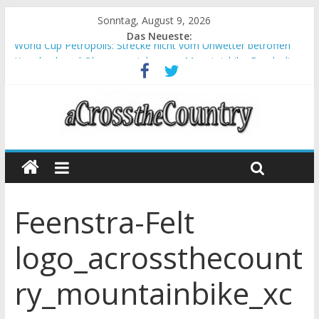
Sonntag, August 9, 2026
Das Neueste:
World Cup Petropolis: Strecke nicht vom Unwetter betroffen
Krumbach und Obergessertshausen: Mountainbike-Bundesliga
startet mit Doppelevent
Supercup Massi Banyoles: Siege für Carod und Richards
Halbzeit beim Andalucia Bike Race: Weltmeister Seewald führt
Chelva: Schweizer Doppelsieg beim ersten XCO-Rennen der
Saison
Feenstra-Felt
logo_acrossthecount
ry_mountainbike_xc