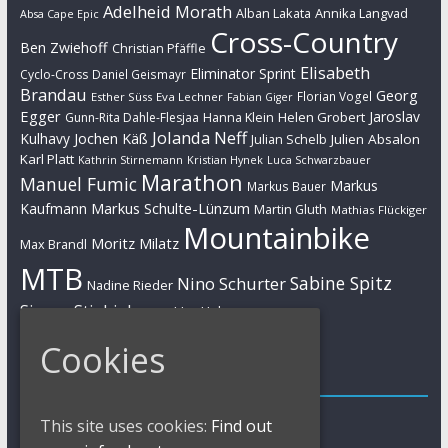
Adelheid Morath
Alban Lakata
Annika Langvad
Absa Cape Epic
Cross-Country
Ben Zwiehoff
Christian Pfäffle
Elisabeth
Eliminator Sprint
Cyclo-Cross
Daniel Geismayr
Brandau
Georg
Florian Vogel
Esther Süss
Eva Lechner
Fabian Giger
Egger
Jaroslav
Helen Grobert
Gunn-Rita Dahle-Flesjaa
Hanna Klein
Jolanda Neff
Kulhavy
Jochen Käß
Julien Absalon
Julian Schelb
Karl Platt
Kathrin Stirnemann
Kristian Hynek
Luca Schwarzbauer
Marathon
Manuel Fumic
Markus
Markus Bauer
Markus Schulte-Lünzum
Kaufmann
Martin Gluth
Mathias Flückiger
Mountainbike
Moritz Milatz
Max Brandl
MTB
Sabine Spitz
Nino Schurter
Nadine Rieder
Simon Stiebjahn
Urs Huber
UCI
Cookies
Impressum
Impressum / Kontakt
This site uses cookies:
Find out
Datenschutzerklärung