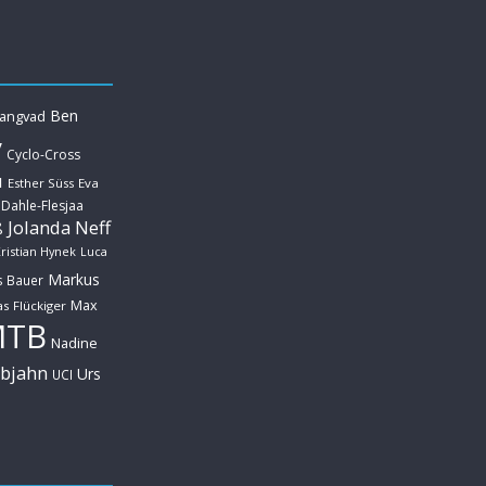
Ben
Langvad
y
Cyclo-Cross
u
Esther Süss
Eva
 Dahle-Flesjaa
Jolanda Neff
ß
ristian Hynek
Luca
Markus
s Bauer
Max
s Flückiger
MTB
Nadine
ebjahn
Urs
UCI