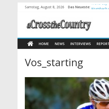
World Cup 
Samstag, August 8, 2026
Das Neueste:
Krumbach u
Supercup M
Halbzeit b
Chelva: Sc
HOME
NEWS
INTERVIEWS
REPOR
Vos_starting