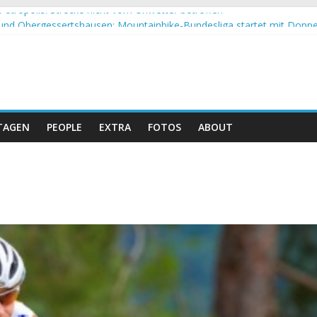
Petropolis: Strecke nicht vom Unwetter betroffen
nd Obergessertshausen: Mountainbike-Bundesliga startet mit Doppe
assi Banyoles: Siege für Carod und Richards
eim Andalucia Bike Race: Weltmeister Seewald führt
hweizer Doppelsieg beim ersten XCO-Rennen der Saison
TAGEN
PEOPLE
EXTRA
FOTOS
ABOUT