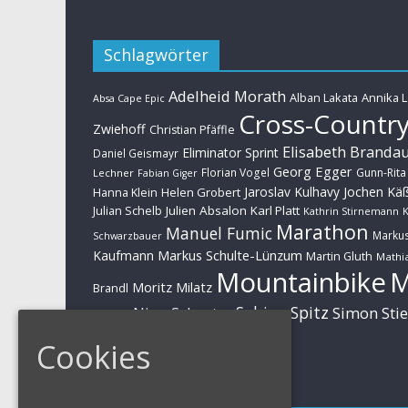
Schlagwörter
Adelheid Morath
Alban Lakata
Annika 
Absa Cape Epic
Cross-Countr
Zwiehoff
Christian Pfäffle
Elisabeth Branda
Eliminator Sprint
Daniel Geismayr
Georg Egger
Florian Vogel
Gunn-Rita
Lechner
Fabian Giger
Jaroslav Kulhavy
Jochen Kä
Helen Grobert
Hanna Klein
Julien Absalon
Karl Platt
Julian Schelb
Kathrin Stirnemann
K
Marathon
Manuel Fumic
Marku
Schwarzbauer
Markus Schulte-Lünzum
Kaufmann
Martin Gluth
Mathia
Mountainbike
Moritz Milatz
Brandl
Sabine Spitz
Nino Schurter
Simon Sti
Rieder
Huber
Cookies
Impressum