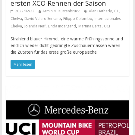
ersten XCO-Rennen der Saison
,
,
2022/02/22
Armin M. Küstenbrück
Alan Hatherly
C1
,
,
,
Chelva
David Valero Serrano
Filippo Colombo
Internacionales
,
,
,
,
Chelva
Jolanda Neff
Linda Indergand
Martina Berta
UCI
Strahlend blauer Himmel, eine warme Frühlingssonne und
endlich wieder dicht gedrängte Zuschauermassen waren
die Zutaten für das erste große europäische
Mehr lesen