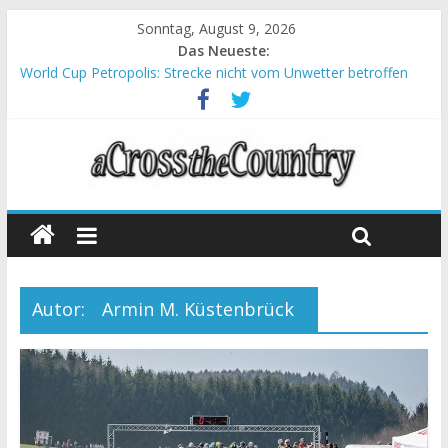
Sonntag, August 9, 2026
Das Neueste:
World Cup Petropolis: Strecke nicht vom Unwetter betroffen
Krumbach und Obergessertshausen: Mountainbike-Bundesliga
startet mit Doppelevent
Supercup Massi Banyoles: Siege für Carod und Richards
Halbzeit beim Andalucia Bike Race: Weltmeister Seewald führt
Chelva: Schweizer Doppelsieg beim ersten XCO-Rennen der
Saison
Autor:
Armin M. Küstenbrück