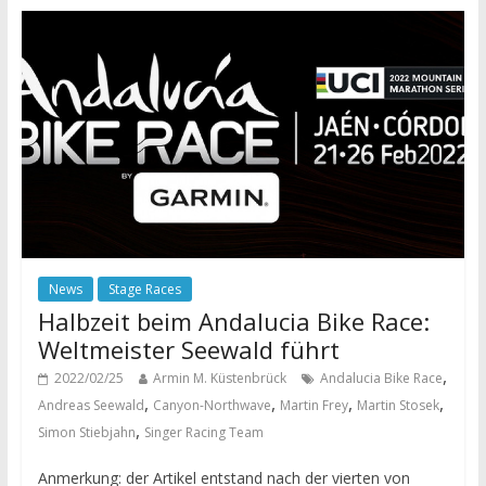
News
Stage Races
Halbzeit beim Andalucia Bike Race:
Weltmeister Seewald führt
,
2022/02/25
Armin M. Küstenbrück
Andalucia Bike Race
,
,
,
,
Andreas Seewald
Canyon-Northwave
Martin Frey
Martin Stosek
,
Simon Stiebjahn
Singer Racing Team
Anmerkung: der Artikel entstand nach der vierten von