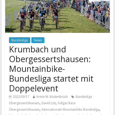
Bundesliga
News
Krumbach und
Obergessertshausen:
Mountainbike-
Bundesliga startet mit
Doppelevent
2022/03/17
Armin M. Küstenbrück
Bundesliga
,
,
Obergessertshausen
David List
Fullgaz Race
,
,
Obergessertshausen
Internationale Mountainbike Bundesliga