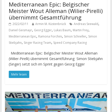
Mediterranean Epic: Belgischer
Meister Wout Alleman (Wilier-Pirelli)
übernimmt Gesamtführung
,
2022/02/11
Armin M. Küstenbrück
Andreas Seewald
,
,
,
,
Daniel Geismayr
Georg Egger
Lukas Baum
Martin Frey
,
,
,
Mediterranean Epic
Ramona Forchini
Simon Schneller
Simon
,
,
Stiebjahn
Singer Racing Team
Speed Company Racing
Mediterranean Epic: Belgischer Meister Wout Alleman
(Wilier-Pirelli) übernimmt Gesamtführung Simon Stiebjahn
(Singer) setzt sich im Sprint gegen Georg Egger
Mehr lesen