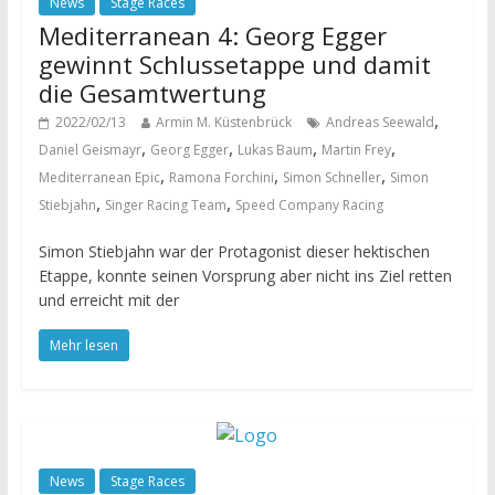
News
Stage Races
Mediterranean 4: Georg Egger
gewinnt Schlussetappe und damit
die Gesamtwertung
,
2022/02/13
Armin M. Küstenbrück
Andreas Seewald
,
,
,
,
Daniel Geismayr
Georg Egger
Lukas Baum
Martin Frey
,
,
,
Mediterranean Epic
Ramona Forchini
Simon Schneller
Simon
,
,
Stiebjahn
Singer Racing Team
Speed Company Racing
Simon Stiebjahn war der Protagonist dieser hektischen
Etappe, konnte seinen Vorsprung aber nicht ins Ziel retten
und erreicht mit der
Mehr lesen
News
Stage Races