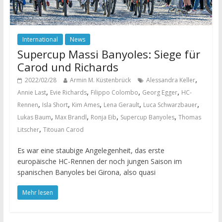
International
News
Supercup Massi Banyoles: Siege für
Carod und Richards
,
2022/02/28
Armin M. Küstenbrück
Alessandra Keller
,
,
,
,
Annie Last
Evie Richards
Filippo Colombo
Georg Egger
HC-
,
,
,
,
,
Rennen
Isla Short
Kim Ames
Lena Gerault
Luca Schwarzbauer
,
,
,
,
Lukas Baum
Max Brandl
Ronja Eib
Supercup Banyoles
Thomas
,
Litscher
Titouan Carod
Es war eine staubige Angelegenheit, das erste
europäische HC-Rennen der noch jungen Saison im
spanischen Banyoles bei Girona, also quasi
Mehr lesen