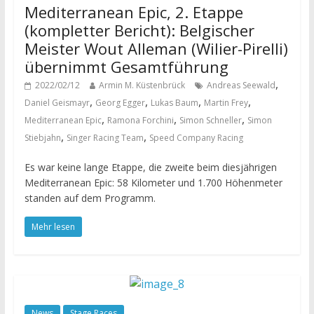
Mediterranean Epic, 2. Etappe
(kompletter Bericht): Belgischer
Meister Wout Alleman (Wilier-Pirelli)
übernimmt Gesamtführung
,
2022/02/12
Armin M. Küstenbrück
Andreas Seewald
,
,
,
,
Daniel Geismayr
Georg Egger
Lukas Baum
Martin Frey
,
,
,
Mediterranean Epic
Ramona Forchini
Simon Schneller
Simon
,
,
Stiebjahn
Singer Racing Team
Speed Company Racing
Es war keine lange Etappe, die zweite beim diesjährigen
Mediterranean Epic: 58 Kilometer und 1.700 Höhenmeter
standen auf dem Programm.
Mehr lesen
News
Stage Races