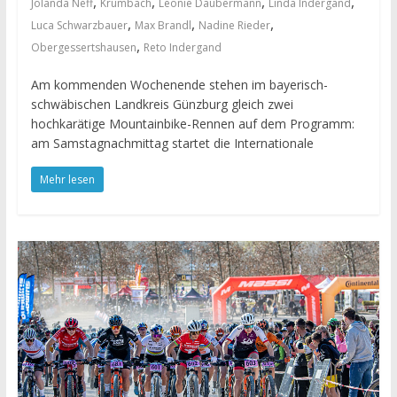
,
,
,
,
Jolanda Neff
Krumbach
Leonie Daubermann
Linda Indergand
,
,
,
Luca Schwarzbauer
Max Brandl
Nadine Rieder
,
Obergessertshausen
Reto Indergand
Am kommenden Wochenende stehen im bayerisch-
schwäbischen Landkreis Günzburg gleich zwei
hochkarätige Mountainbike-Rennen auf dem Programm:
am Samstagnachmittag startet die Internationale
Mehr lesen