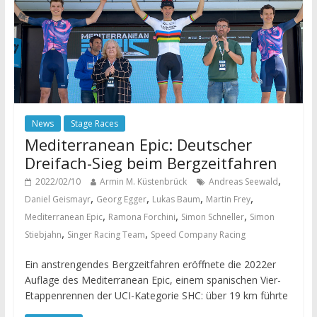
News
Stage Races
Mediterranean Epic: Deutscher
Dreifach-Sieg beim Bergzeitfahren
,
2022/02/10
Armin M. Küstenbrück
Andreas Seewald
,
,
,
,
Daniel Geismayr
Georg Egger
Lukas Baum
Martin Frey
,
,
,
Mediterranean Epic
Ramona Forchini
Simon Schneller
Simon
,
,
Stiebjahn
Singer Racing Team
Speed Company Racing
Ein anstrengendes Bergzeitfahren eröffnete die 2022er
Auflage des Mediterranean Epic, einem spanischen Vier-
Etappenrennen der UCI-Kategorie SHC: über 19 km führte