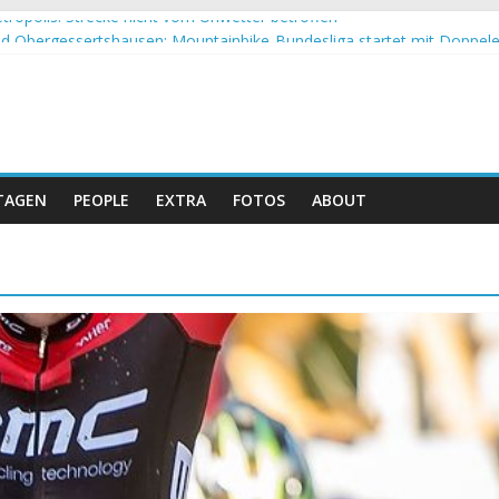
tropolis: Strecke nicht vom Unwetter betroffen
 Obergessertshausen: Mountainbike-Bundesliga startet mit Doppel
si Banyoles: Siege für Carod und Richards
m Andalucia Bike Race: Weltmeister Seewald führt
eizer Doppelsieg beim ersten XCO-Rennen der Saison
TAGEN
PEOPLE
EXTRA
FOTOS
ABOUT