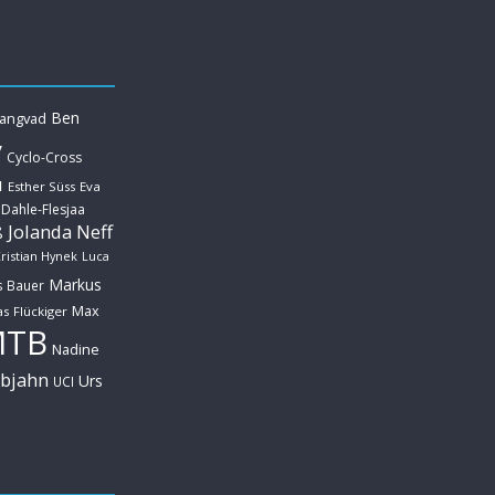
Ben
Langvad
y
Cyclo-Cross
u
Esther Süss
Eva
 Dahle-Flesjaa
Jolanda Neff
ß
ristian Hynek
Luca
Markus
s Bauer
Max
s Flückiger
MTB
Nadine
ebjahn
Urs
UCI