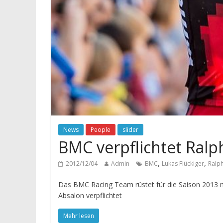
News
People
slider
BMC verpflichtet Ralp
,
,
2012/12/04
Admin
BMC
Lukas Flückiger
Ralp
Das BMC Racing Team rüstet für die Saison 2013 n
Absalon verpflichtet
Mehr lesen