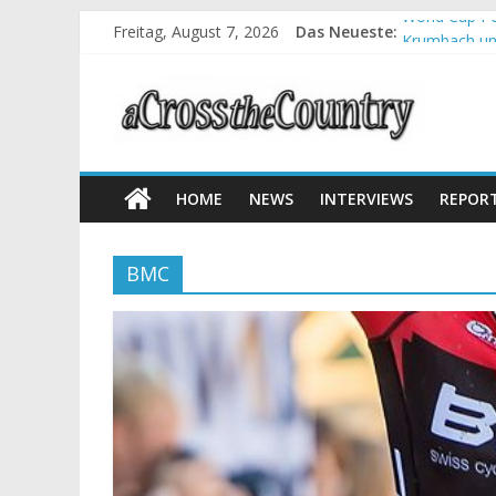
Freitag, August 7, 2026
Das Neueste:
World Cup Pe
Krumbach und
Supercup Mas
Halbzeit bei
Chelva: Schw
HOME
NEWS
INTERVIEWS
REPOR
BMC