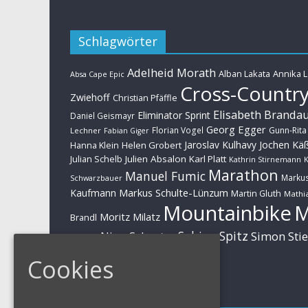
Schlagwörter
Adelheid Morath
Alban Lakata
Annika 
Absa Cape Epic
Cross-Countr
Zwiehoff
Christian Pfäffle
Elisabeth Branda
Eliminator Sprint
Daniel Geismayr
Georg Egger
Florian Vogel
Gunn-Rita
Lechner
Fabian Giger
Jaroslav Kulhavy
Jochen Kä
Helen Grobert
Hanna Klein
Julien Absalon
Karl Platt
Julian Schelb
Kathrin Stirnemann
K
Marathon
Manuel Fumic
Marku
Schwarzbauer
Markus Schulte-Lünzum
Kaufmann
Martin Gluth
Mathia
Mountainbike
Moritz Milatz
Brandl
Sabine Spitz
Nino Schurter
Simon Sti
Rieder
Huber
Cookies
Impressum