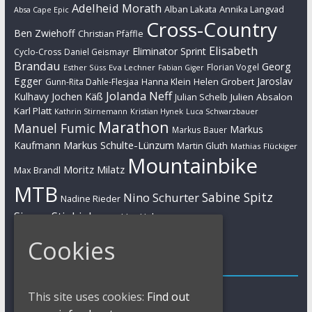
Adelheid Morath
Alban Lakata
Annika Langvad
Absa Cape Epic
Cross-Country
Ben Zwiehoff
Christian Pfäffle
Elisabeth
Eliminator Sprint
Cyclo-Cross
Daniel Geismayr
Brandau
Georg
Florian Vogel
Esther Süss
Eva Lechner
Fabian Giger
Egger
Jaroslav
Helen Grobert
Gunn-Rita Dahle-Flesjaa
Hanna Klein
Jolanda Neff
Kulhavy
Jochen Käß
Julien Absalon
Julian Schelb
Karl Platt
Kathrin Stirnemann
Kristian Hynek
Luca Schwarzbauer
Marathon
Manuel Fumic
Markus
Markus Bauer
Markus Schulte-Lünzum
Kaufmann
Martin Gluth
Mathias Flückiger
Mountainbike
Moritz Milatz
Max Brandl
MTB
Sabine Spitz
Nino Schurter
Nadine Rieder
Simon Stiebjahn
Urs Huber
UCI
Cookies
Impressum
Impressum / Kontakt
This site uses cookies:
Find out
Datenschutzerklärung