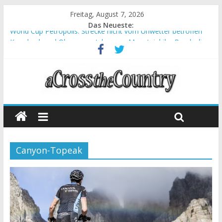
Freitag, August 7, 2026
Das Neueste:
World Cup Petropolis: Strecke nicht vom Unwetter betroffen
Krumbach und Obergessertshausen: Mountainbike-Bundesliga
startet mit Doppelevent
Supercup Massi Banyoles: Siege für Carod und Richards
Halbzeit beim Andalucia Bike Race: Weltmeister Seewald führt
Chelva: Schweizer Doppelsieg beim ersten XCO-Rennen der
Saison
Canyon-Topeak