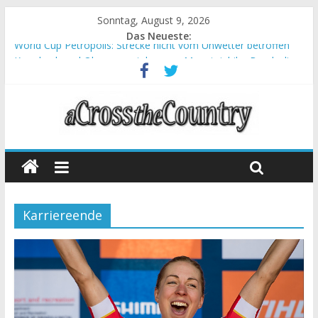
Sonntag, August 9, 2026
Das Neueste:
World Cup Petropolis: Strecke nicht vom Unwetter betroffen
Krumbach und Obergessertshausen: Mountainbike-Bundesliga
startet mit Doppelevent
Supercup Massi Banyoles: Siege für Carod und Richards
Halbzeit beim Andalucia Bike Race: Weltmeister Seewald führt
Chelva: Schweizer Doppelsieg beim ersten XCO-Rennen der
Saison
Karriereende