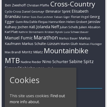
Cross-Country
Ben Zwiehoff
Christian Pfäffle
Elisabeth
Eliminator Sprint
Cyclo-Cross
Daniel Geismayr
Brandau
Georg
Florian Vogel
Esther Süss
Eva Lechner
Fabian Giger
Egger
Jaroslav
Helen Grobert
Gunn-Rita Dahle-Flesjaa
Hanna Klein
Jolanda Neff
Kulhavy
Jochen Käß
Julien Absalon
Julian Schelb
Karl Platt
Kathrin Stirnemann
Kristian Hynek
Luca Schwarzbauer
Marathon
Manuel Fumic
Markus
Markus Bauer
Markus Schulte-Lünzum
Kaufmann
Martin Gluth
Mathias Flückiger
Mountainbike
Moritz Milatz
Max Brandl
MTB
Sabine Spitz
Nino Schurter
Nadine Rieder
Simon Stiebjahn
Urs Huber
UCI
Cookies
Impressum
Impressum / Kontakt
This site uses cookies:
Find out
Datenschutzerklärung
more info about.
Cookies Policy