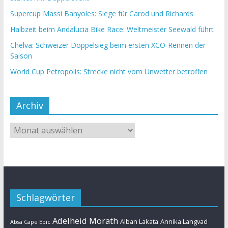
Supercup Massi Banyoles: Siege für Carod und Richards
Halbzeit beim Andalucia Bike Race: Weltmeister Seewald führt
Chelva: Schweizer Doppelsieg beim ersten XCO-Rennen der
Saison
World Cup Petropolis: Strecke nicht vom Unwetter betroffen
Archiv
Schlagwörter
Adelheid Morath
Alban Lakata
Annika Langvad
Absa Cape Epic