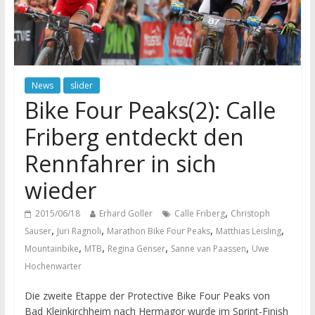
News
slider
Bike Four Peaks(2): Calle
Friberg entdeckt den
Rennfahrer in sich
wieder
,
2015/06/18
Erhard Goller
Calle Friberg
Christoph
,
,
,
,
Sauser
Juri Ragnoli
Marathon Bike Four Peaks
Matthias Leisling
,
,
,
,
Mountainbike
MTB
Regina Genser
Sanne van Paassen
Uwe
Hochenwarter
Die zweite Etappe der Protective Bike Four Peaks von
Bad Kleinkirchheim nach Hermagor wurde im Sprint-Finish