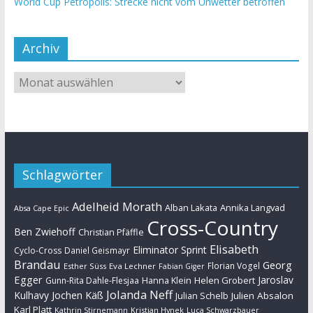
World Cup Petropolis: Strecke nicht vom Unwetter betroffen
Archiv
Schlagwörter
Adelheid Morath
Alban Lakata
Annika Langvad
Absa Cape Epic
Cross-Country
Ben Zwiehoff
Christian Pfäffle
Elisabeth
Eliminator Sprint
Cyclo-Cross
Daniel Geismayr
Brandau
Georg
Florian Vogel
Esther Süss
Eva Lechner
Fabian Giger
Egger
Jaroslav
Helen Grobert
Gunn-Rita Dahle-Flesjaa
Hanna Klein
Jolanda Neff
Kulhavy
Jochen Käß
Julien Absalon
Julian Schelb
Karl Platt
Kathrin Stirnemann
Kristian Hynek
Luca Schwarzbauer