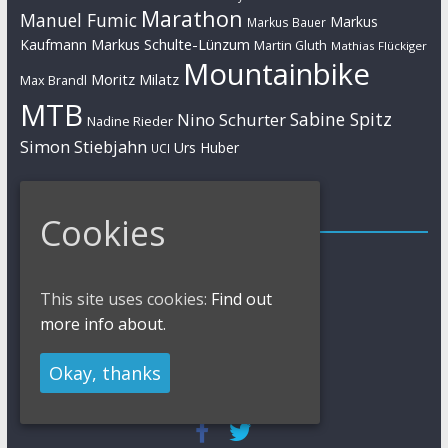
Marathon
Manuel Fumic
Markus
Markus Bauer
Markus Schulte-Lünzum
Kaufmann
Martin Gluth
Mathias Flückiger
Mountainbike
Moritz Milatz
Max Brandl
MTB
Sabine Spitz
Nino Schurter
Nadine Rieder
Simon Stiebjahn
Urs Huber
UCI
Impressum
Cookies
Impressum / Kontakt
Datenschutzerklärung
Cookies Policy
This site uses cookies:
Find out
more info about.
Okay, thanks