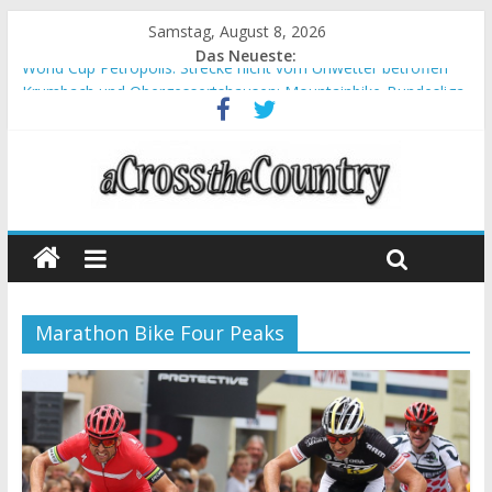
Samstag, August 8, 2026
Das Neueste:
World Cup Petropolis: Strecke nicht vom Unwetter betroffen
Krumbach und Obergessertshausen: Mountainbike-Bundesliga
startet mit Doppelevent
Supercup Massi Banyoles: Siege für Carod und Richards
Halbzeit beim Andalucia Bike Race: Weltmeister Seewald führt
Chelva: Schweizer Doppelsieg beim ersten XCO-Rennen der
Saison
Marathon Bike Four Peaks