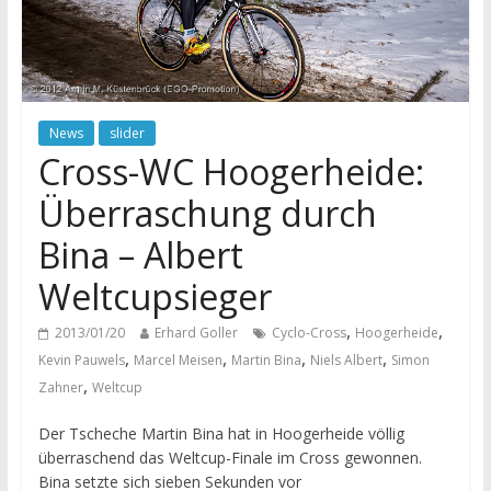
News
slider
Cross-WC Hoogerheide:
Überraschung durch
Bina – Albert
Weltcupsieger
,
,
2013/01/20
Erhard Goller
Cyclo-Cross
Hoogerheide
,
,
,
,
Kevin Pauwels
Marcel Meisen
Martin Bina
Niels Albert
Simon
,
Zahner
Weltcup
Der Tscheche Martin Bina hat in Hoogerheide völlig
überraschend das Weltcup-Finale im Cross gewonnen.
Bina setzte sich sieben Sekunden vor