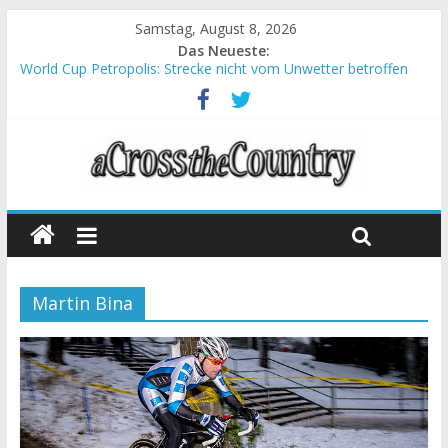
Samstag, August 8, 2026
Das Neueste:
World Cup Petropolis: Strecke nicht vom Unwetter betroffen
Krumbach und Obergessertshausen: Mountainbike-Bundesliga
startet mit Doppelevent
Supercup Massi Banyoles: Siege für Carod und Richards
Halbzeit beim Andalucia Bike Race: Weltmeister Seewald führt
Chelva: Schweizer Doppelsieg beim ersten XCO-Rennen der
Saison
Martin Bina