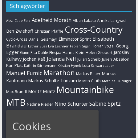
Schlagwörter
Adelheid Morath
Alban Lakata
Annika Langvad
Absa Cape Epic
Cross-Country
Ben Zwiehoff
Christian Pfäffle
Elisabeth
Eliminator Sprint
Cyclo-Cross
Daniel Geismayr
Brandau
Georg
Florian Vogel
Esther Süss
Eva Lechner
Fabian Giger
Egger
Jaroslav
Helen Grobert
Gunn-Rita Dahle-Flesjaa
Hanna Klein
Jolanda Neff
Kulhavy
Jochen Käß
Julien Absalon
Julian Schelb
Karl Platt
Kathrin Stirnemann
Kristian Hynek
Luca Schwarzbauer
Marathon
Manuel Fumic
Markus
Markus Bauer
Markus Schulte-Lünzum
Kaufmann
Martin Gluth
Mathias Flückiger
Mountainbike
Moritz Milatz
Max Brandl
MTB
Sabine Spitz
Nino Schurter
Nadine Rieder
Simon Stiebjahn
Urs Huber
UCI
Cookies
Impressum