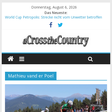
Donnerstag, August 6, 2026
Das Neueste:
World Cup Petropolis: Strecke nicht vom Unwetter betroffen
Krumbach und Obergessertshausen: Mountainbike-Bundesliga
startet mit Doppelevent
Supercup Massi Banyoles: Siege für Carod und Richards
Halbzeit beim Andalucia Bike Race: Weltmeister Seewald führt
Chelva: Schweizer Doppelsieg beim ersten XCO-Rennen der
Saison
Mathieu vand er Poel