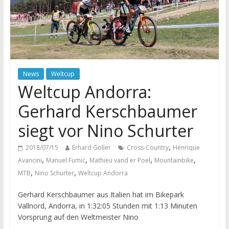
News
Weltcup
Weltcup Andorra:
Gerhard Kerschbaumer
siegt vor Nino Schurter
,
2018/07/15
Erhard Goller
Cross-Country
Henrique
,
,
,
,
Avancini
Manuel Fumic
Mathieu vand er Poel
Mountainbike
,
,
MTB
Nino Schurter
Weltcup Andorra
Gerhard Kerschbaumer aus Italien hat im Bikepark
Vallnord, Andorra, in 1:32:05 Stunden mit 1:13 Minuten
Vorsprung auf den Weltmeister Nino