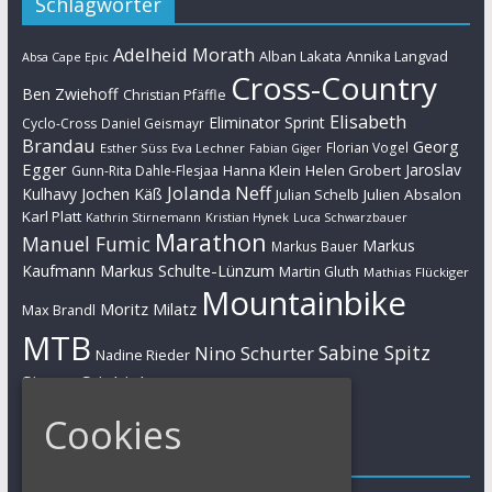
Schlagwörter
Adelheid Morath
Alban Lakata
Annika Langvad
Absa Cape Epic
Cross-Country
Ben Zwiehoff
Christian Pfäffle
Elisabeth
Eliminator Sprint
Cyclo-Cross
Daniel Geismayr
Brandau
Georg
Florian Vogel
Esther Süss
Eva Lechner
Fabian Giger
Egger
Jaroslav
Helen Grobert
Gunn-Rita Dahle-Flesjaa
Hanna Klein
Jolanda Neff
Kulhavy
Jochen Käß
Julien Absalon
Julian Schelb
Karl Platt
Kathrin Stirnemann
Kristian Hynek
Luca Schwarzbauer
Marathon
Manuel Fumic
Markus
Markus Bauer
Markus Schulte-Lünzum
Kaufmann
Martin Gluth
Mathias Flückiger
Mountainbike
Moritz Milatz
Max Brandl
MTB
Sabine Spitz
Nino Schurter
Nadine Rieder
Simon Stiebjahn
Urs Huber
UCI
Cookies
Impressum