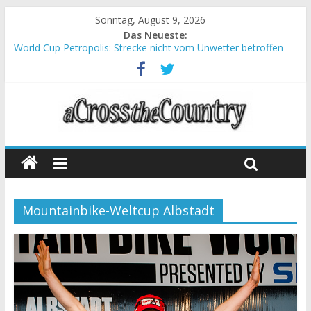
Sonntag, August 9, 2026
Das Neueste:
World Cup Petropolis: Strecke nicht vom Unwetter betroffen
Krumbach und Obergessertshausen: Mountainbike-Bundesliga
startet mit Doppelevent
Supercup Massi Banyoles: Siege für Carod und Richards
Halbzeit beim Andalucia Bike Race: Weltmeister Seewald führt
Chelva: Schweizer Doppelsieg beim ersten XCO-Rennen der
Saison
Mountainbike-Weltcup Albstadt