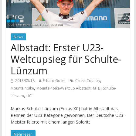
News
Albstadt: Erster U23-
Weltcupsieg für Schulte-
Lünzum
,
2013/05/18
Erhard Goller
Cross-Country
,
,
,
Mountainbike
Mountainbike-Weltcup Albstadt
MTB
Schulte-
,
Lünzum
UCI
Markus Schulte-Lünzum (Focus XC) hat in Albstadt das
Rennen der U23-Kategorie gewonnen. Der Deutsche U23-
Meister feierte mit einem langen Soloritt
Mehr lesen