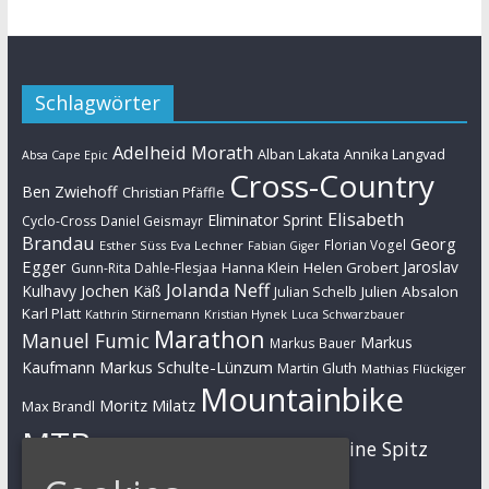
Schlagwörter
Adelheid Morath
Alban Lakata
Annika Langvad
Absa Cape Epic
Cross-Country
Ben Zwiehoff
Christian Pfäffle
Elisabeth
Eliminator Sprint
Cyclo-Cross
Daniel Geismayr
Brandau
Georg
Florian Vogel
Esther Süss
Eva Lechner
Fabian Giger
Egger
Jaroslav
Helen Grobert
Gunn-Rita Dahle-Flesjaa
Hanna Klein
Jolanda Neff
Kulhavy
Jochen Käß
Julien Absalon
Julian Schelb
Karl Platt
Kathrin Stirnemann
Kristian Hynek
Luca Schwarzbauer
Marathon
Manuel Fumic
Markus
Markus Bauer
Markus Schulte-Lünzum
Kaufmann
Martin Gluth
Mathias Flückiger
Mountainbike
Moritz Milatz
Max Brandl
MTB
Sabine Spitz
Nino Schurter
Nadine Rieder
Simon Stiebjahn
Urs Huber
UCI