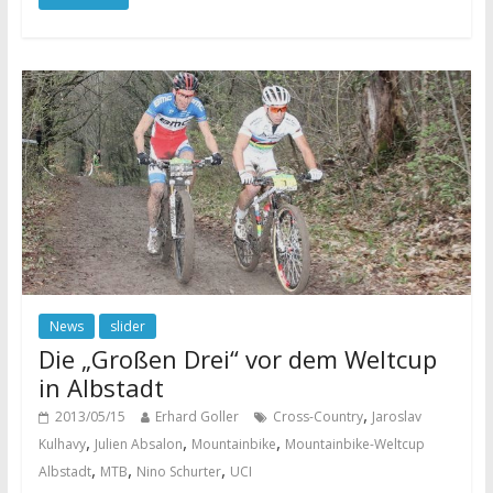
News
slider
Die „Großen Drei“ vor dem Weltcup
in Albstadt
,
2013/05/15
Erhard Goller
Cross-Country
Jaroslav
,
,
,
Kulhavy
Julien Absalon
Mountainbike
Mountainbike-Weltcup
,
,
,
Albstadt
MTB
Nino Schurter
UCI