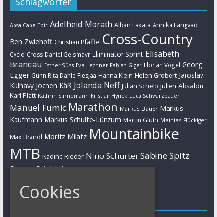
Schlagwörter
Adelheid Morath
Alban Lakata
Annika Langvad
Absa Cape Epic
Cross-Country
Ben Zwiehoff
Christian Pfäffle
Elisabeth
Eliminator Sprint
Cyclo-Cross
Daniel Geismayr
Brandau
Georg
Florian Vogel
Esther Süss
Eva Lechner
Fabian Giger
Egger
Jaroslav
Helen Grobert
Gunn-Rita Dahle-Flesjaa
Hanna Klein
Jolanda Neff
Kulhavy
Jochen Käß
Julien Absalon
Julian Schelb
Karl Platt
Kathrin Stirnemann
Kristian Hynek
Luca Schwarzbauer
Marathon
Manuel Fumic
Markus
Markus Bauer
Markus Schulte-Lünzum
Kaufmann
Martin Gluth
Mathias Flückiger
Mountainbike
Moritz Milatz
Max Brandl
MTB
Sabine Spitz
Nino Schurter
Nadine Rieder
Simon Stiebjahn
Urs Huber
UCI
Cookies
Impressum