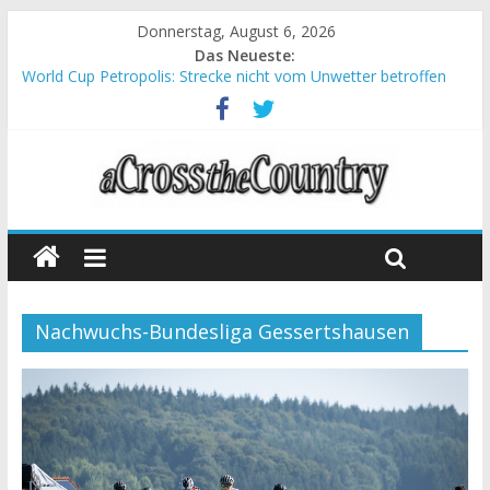
Donnerstag, August 6, 2026
Das Neueste:
World Cup Petropolis: Strecke nicht vom Unwetter betroffen
Krumbach und Obergessertshausen: Mountainbike-Bundesliga
startet mit Doppelevent
Supercup Massi Banyoles: Siege für Carod und Richards
Halbzeit beim Andalucia Bike Race: Weltmeister Seewald führt
Chelva: Schweizer Doppelsieg beim ersten XCO-Rennen der
Saison
Nachwuchs-Bundesliga Gessertshausen