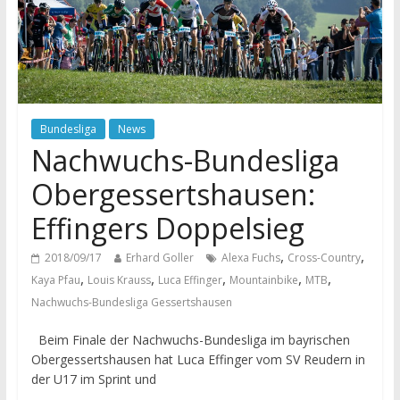
Bundesliga
News
Nachwuchs-Bundesliga
Obergessertshausen:
Effingers Doppelsieg
,
,
2018/09/17
Erhard Goller
Alexa Fuchs
Cross-Country
,
,
,
,
,
Kaya Pfau
Louis Krauss
Luca Effinger
Mountainbike
MTB
Nachwuchs-Bundesliga Gessertshausen
Beim Finale der Nachwuchs-Bundesliga im bayrischen
Obergessertshausen hat Luca Effinger vom SV Reudern in
der U17 im Sprint und