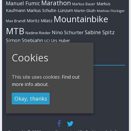
Marathon
Manuel Fumic
Markus
Markus Bauer
Markus Schulte-Lünzum
Kaufmann
Martin Gluth
Mathias Flückiger
Mountainbike
Moritz Milatz
Max Brandl
MTB
Sabine Spitz
Nino Schurter
Nadine Rieder
Simon Stiebjahn
Urs Huber
UCI
Cookies
Impressum
Impressum / Kontakt
This site uses cookies:
Find out
Datenschutzerklärung
Cookies Policy
more info about.
Okay, thanks