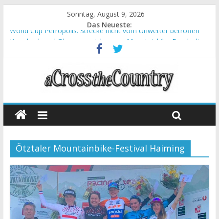
Sonntag, August 9, 2026
Das Neueste:
World Cup Petropolis: Strecke nicht vom Unwetter betroffen
Krumbach und Obergessertshausen: Mountainbike-Bundesliga
startet mit Doppelevent
Supercup Massi Banyoles: Siege für Carod und Richards
Halbzeit beim Andalucia Bike Race: Weltmeister Seewald führt
Chelva: Schweizer Doppelsieg beim ersten XCO-Rennen der
Saison
Ötztaler Mountainbike-Festival Haiming