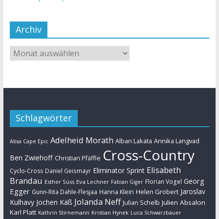
Archiv
Schlagwörter
Adelheid Morath
Alban Lakata
Annika Langvad
Absa Cape Epic
Cross-Country
Ben Zwiehoff
Christian Pfäffle
Elisabeth
Eliminator Sprint
Cyclo-Cross
Daniel Geismayr
Brandau
Georg
Florian Vogel
Esther Süss
Eva Lechner
Fabian Giger
Egger
Jaroslav
Helen Grobert
Gunn-Rita Dahle-Flesjaa
Hanna Klein
Jolanda Neff
Kulhavy
Jochen Käß
Julien Absalon
Julian Schelb
Karl Platt
Kathrin Stirnemann
Kristian Hynek
Luca Schwarzbauer