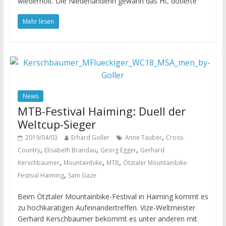
wiederholt. Die Niederländerin gewann das HC dotierte
Mehr lesen
News
MTB-Festival Haiming: Duell der
Weltcup-Sieger
,
2019/04/03
Erhard Goller
Anne Tauber
Cross-
,
,
,
Country
Elisabeth Brandau
Georg Egger
Gerhard
,
,
,
Kerschbaumer
Mountainbike
MTB
Ötztaler Mountainbike-
,
Festival Haiming
Sam Gaze
Beim Ötztaler Mountainbike-Festival in Haiming kommt es
zu hochkarätigen Aufeinandertreffen. Vize-Weltmeister
Gerhard Kerschbaumer bekommt es unter anderen mit