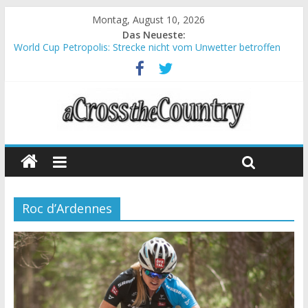
Montag, August 10, 2026
Das Neueste:
World Cup Petropolis: Strecke nicht vom Unwetter betroffen
Krumbach und Obergessertshausen: Mountainbike-Bundesliga
startet mit Doppelevent
Supercup Massi Banyoles: Siege für Carod und Richards
Halbzeit beim Andalucia Bike Race: Weltmeister Seewald führt
Chelva: Schweizer Doppelsieg beim ersten XCO-Rennen der
Saison
Roc d’Ardennes