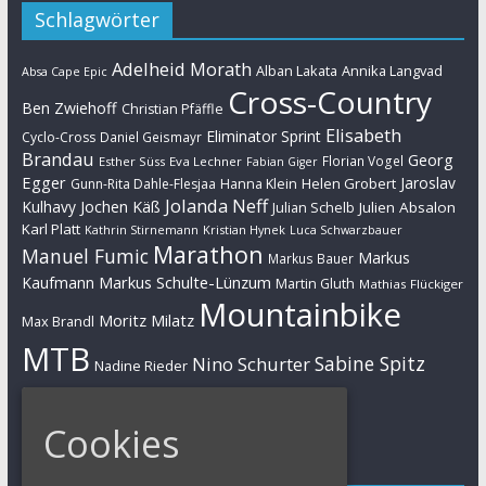
Schlagwörter
Adelheid Morath
Alban Lakata
Annika Langvad
Absa Cape Epic
Cross-Country
Ben Zwiehoff
Christian Pfäffle
Elisabeth
Eliminator Sprint
Cyclo-Cross
Daniel Geismayr
Brandau
Georg
Florian Vogel
Esther Süss
Eva Lechner
Fabian Giger
Egger
Jaroslav
Helen Grobert
Gunn-Rita Dahle-Flesjaa
Hanna Klein
Jolanda Neff
Kulhavy
Jochen Käß
Julien Absalon
Julian Schelb
Karl Platt
Kathrin Stirnemann
Kristian Hynek
Luca Schwarzbauer
Marathon
Manuel Fumic
Markus
Markus Bauer
Markus Schulte-Lünzum
Kaufmann
Martin Gluth
Mathias Flückiger
Mountainbike
Moritz Milatz
Max Brandl
MTB
Sabine Spitz
Nino Schurter
Nadine Rieder
Simon Stiebjahn
Urs Huber
UCI
Cookies
Impressum