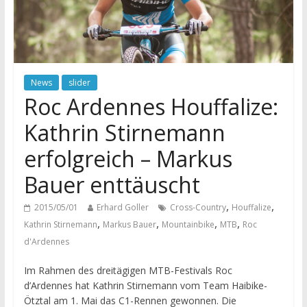
News
slider
Roc Ardennes Houffalize:
Kathrin Stirnemann
erfolgreich – Markus
Bauer enttäuscht
,
,
2015/05/01
Erhard Goller
Cross-Country
Houffalize
,
,
,
,
Kathrin Stirnemann
Markus Bauer
Mountainbike
MTB
Roc
d'Ardennes
Im Rahmen des dreitägigen MTB-Festivals Roc
d’Ardennes hat Kathrin Stirnemann vom Team Haibike-
Ötztal am 1. Mai das C1-Rennen gewonnen. Die