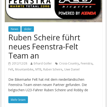
News
slider
Ruben Scheire führt
neues Feenstra-Felt
Team an
,
,
2012/12/28
Erhard Goller
Cross-Country
Feenstra
,
,
,
,
Felt
Mountainbike
MTB
Ruben Scheire
Uwe Daniel
Die Bikemarke Felt hat mit dem niederländischen
Feenstra-Team einen neuen Partner gefunden. Die
belgischen U23-Fahrer Ruben Scheire und Robby de
Mehr lesen