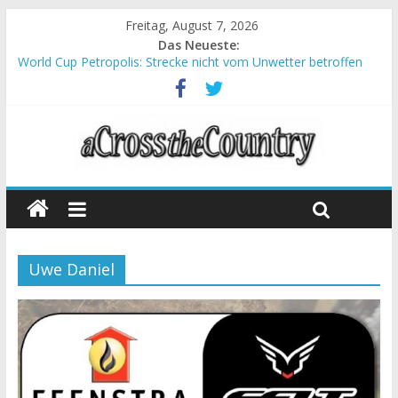
Freitag, August 7, 2026
Das Neueste:
World Cup Petropolis: Strecke nicht vom Unwetter betroffen
Krumbach und Obergessertshausen: Mountainbike-Bundesliga
startet mit Doppelevent
Supercup Massi Banyoles: Siege für Carod und Richards
Halbzeit beim Andalucia Bike Race: Weltmeister Seewald führt
Chelva: Schweizer Doppelsieg beim ersten XCO-Rennen der
Saison
Uwe Daniel