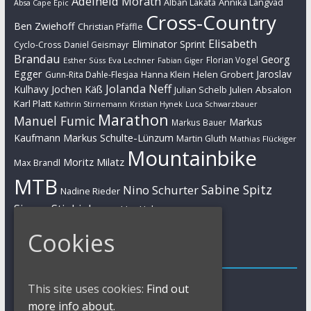
Adelheid Morath
Alban Lakata
Annika Langvad
Absa Cape Epic
Cross-Country
Ben Zwiehoff
Christian Pfäffle
Elisabeth
Eliminator Sprint
Cyclo-Cross
Daniel Geismayr
Brandau
Georg
Florian Vogel
Esther Süss
Eva Lechner
Fabian Giger
Egger
Jaroslav
Helen Grobert
Gunn-Rita Dahle-Flesjaa
Hanna Klein
Jolanda Neff
Kulhavy
Jochen Käß
Julien Absalon
Julian Schelb
Karl Platt
Kathrin Stirnemann
Kristian Hynek
Luca Schwarzbauer
Marathon
Manuel Fumic
Markus
Markus Bauer
Markus Schulte-Lünzum
Kaufmann
Martin Gluth
Mathias Flückiger
Mountainbike
Moritz Milatz
Max Brandl
MTB
Sabine Spitz
Nino Schurter
Nadine Rieder
Simon Stiebjahn
Urs Huber
UCI
Cookies
Impressum
Impressum / Kontakt
This site uses cookies:
Find out
Datenschutzerklärung
more info about.