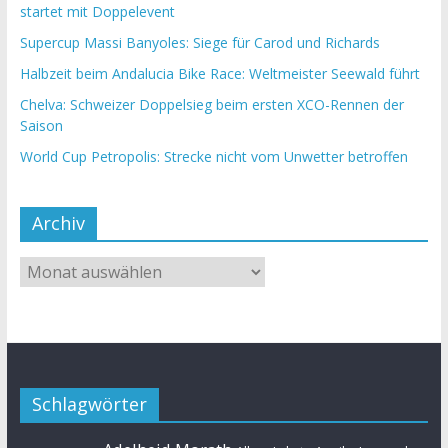
startet mit Doppelevent
Supercup Massi Banyoles: Siege für Carod und Richards
Halbzeit beim Andalucia Bike Race: Weltmeister Seewald führt
Chelva: Schweizer Doppelsieg beim ersten XCO-Rennen der
Saison
World Cup Petropolis: Strecke nicht vom Unwetter betroffen
Archiv
Schlagwörter