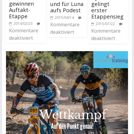
gewinnen
und für Luna
gelingt
Auftakt-
aufs Podest
erster
Etappe
Etappensieg
2015/04/14
2014/02/23
Kommentare
2015/07/22
Kommentare
Kommentare
deaktiviert
deaktiviert
deaktiviert