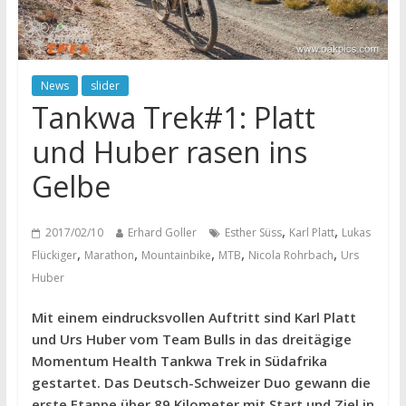
News
slider
Tankwa Trek#1: Platt
und Huber rasen ins
Gelbe
,
,
2017/02/10
Erhard Goller
Esther Süss
Karl Platt
Lukas
,
,
,
,
,
Flückiger
Marathon
Mountainbike
MTB
Nicola Rohrbach
Urs
Huber
Mit einem eindrucksvollen Auftritt sind Karl Platt
und Urs Huber vom Team Bulls in das dreitägige
Momentum Health Tankwa Trek in Südafrika
gestartet. Das Deutsch-Schweizer Duo gewann die
erste Etappe über 89 Kilometer mit Start und Ziel in