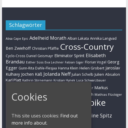
Schlagwörter
Adelheid Morath
Alban Lakata
Annika Langvad
Absa Cape Epic
Cross-Country
Ben Zwiehoff
Christian Pfäffle
Elisabeth
Eliminator Sprint
Cyclo-Cross
Daniel Geismayr
Brandau
Georg
Florian Vogel
Esther Süss
Eva Lechner
Fabian Giger
Egger
Jaroslav
Helen Grobert
Gunn-Rita Dahle-Flesjaa
Hanna Klein
Jolanda Neff
Kulhavy
Jochen Käß
Julien Absalon
Julian Schelb
Karl Platt
Kathrin Stirnemann
Kristian Hynek
Luca Schwarzbauer
Marathon
Manuel Fumic
Markus
Markus Bauer
Cookies
Markus Schulte-Lünzum
Kaufmann
Martin Gluth
Mathias Flückiger
Mountainbike
Moritz Milatz
Max Brandl
MTB
Sabine Spitz
Nino Schurter
This site uses cookies:
Find out
Nadine Rieder
more info about.
Simon Stiebjahn
Urs Huber
UCI