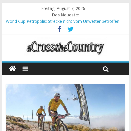
Freitag, August 7, 2026
Das Neueste:
World Cup Petropolis: Strecke nicht vom Unwetter betroffen
Krumbach und Obergessertshausen: Mountainbike-Bundesliga
startet mit Doppelevent
Supercup Massi Banyoles: Siege für Carod und Richards
Halbzeit beim Andalucia Bike Race: Weltmeister Seewald führt
Chelva: Schweizer Doppelsieg beim ersten XCO-Rennen der
Saison