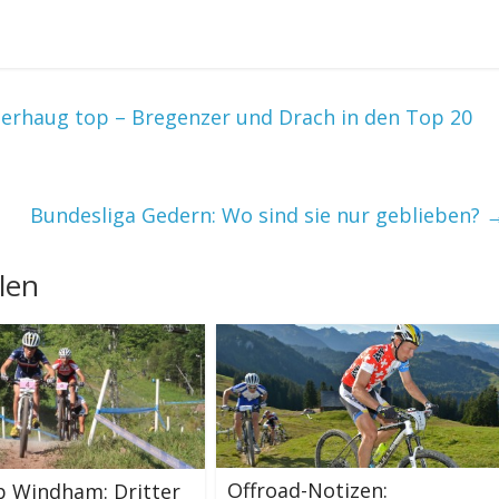
gerhaug top – Bregenzer und Drach in den Top 20
Bundesliga Gedern: Wo sind sie nur geblieben?
len
Offroad-Notizen:
p Windham: Dritter