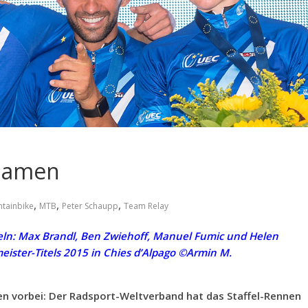
 Damen
,
,
,
tainbike
MTB
Peter Schaupp
Team Relay
eln: Max Brandl, Ben Zwiehoff, Manuel Fumic und Helen
ster-Titels 2015 in Chies d’Alpago ©Armin M.
n vorbei: Der Radsport-Weltverband hat das Staffel-Rennen