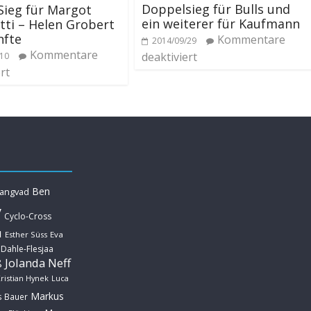
Doppelsieg für Bulls und
Sieg für Margot
ein weiterer für Kaufmann
ti – Helen Grobert
nfte
Kommentare
2014/09/29
Kommentare
deaktiviert
/10
rt
Ben
Langvad
y
Cyclo-Cross
u
Esther Süss
Eva
 Dahle-Flesjaa
Jolanda Neff
ß
ristian Hynek
Luca
Markus
s Bauer