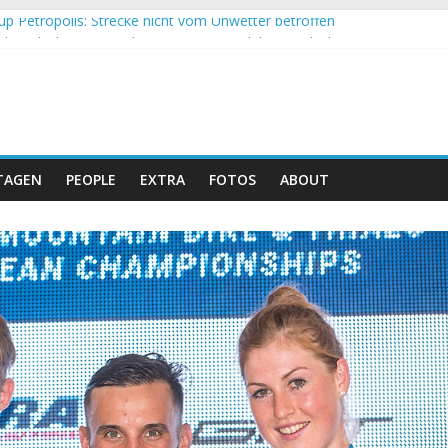
up Petropolis: Strecke nicht vom Unwetter betroffen
h und Obergessertshausen: Mountainbike-Bundesliga startet mit Do
p Massi Banyoles: Siege für Carod und Richards
t beim Andalucia Bike Race: Weltmeister Seewald führt
 Schweizer Doppelsieg beim ersten XCO-Rennen der Saison
TAGEN
PEOPLE
EXTRA
FOTOS
ABOUT