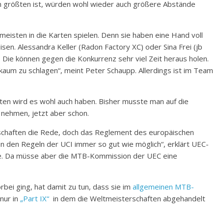
am größten ist, würden wohl wieder auch größere Abstände
eisten in die Karten spielen. Denn sie haben eine Hand voll
sen. Alessandra Keller (Radon Factory XC) oder Sina Frei (jb
 Die können gegen die Konkurrenz sehr viel Zeit heraus holen.
kaum zu schlagen“, meint Peter Schaupp. Allerdings ist im Team
ften wird es wohl auch haben. Bisher musste man auf die
 nehmen, jetzt aber schon.
schaften die Rede, doch das Reglement des europäischen
en den Regeln der UCI immer so gut wie möglich“, erklärt UEC-
age. Da müsse aber die MTB-Kommission der UEC eine
rbei ging, hat damit zu tun, dass sie im
allgemeinen MTB-
nur in
„Part IX“
in dem die Weltmeisterschaften abgehandelt