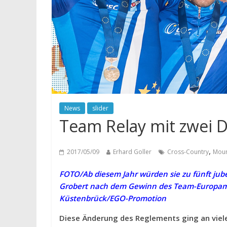
News
slider
Team Relay mit zwei
,
2017/05/09
Erhard Goller
Cross-Country
Moun
FOTO/Ab diesem Jahr würden sie zu fünft jub
Grobert nach dem Gewinn des Team-Europamei
Küstenbrück/EGO-Promotion
Diese Änderung des Reglements ging an viele