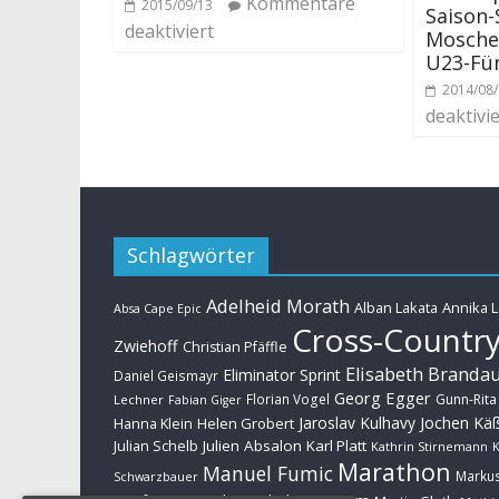
Kommentare
2015/09/13
Saison-
deaktiviert
Moschet
U23-Fü
2014/08
deaktivie
Schlagwörter
Adelheid Morath
Alban Lakata
Annika 
Absa Cape Epic
Cross-Countr
Zwiehoff
Christian Pfäffle
Elisabeth Branda
Eliminator Sprint
Daniel Geismayr
Georg Egger
Florian Vogel
Gunn-Rita
Lechner
Fabian Giger
Jaroslav Kulhavy
Jochen Kä
Helen Grobert
Hanna Klein
Julien Absalon
Karl Platt
Julian Schelb
Kathrin Stirnemann
K
Marathon
Manuel Fumic
Marku
Schwarzbauer