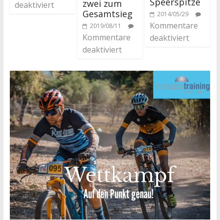
Speerspitze
zwei zum
deaktiviert
Gesamtsieg
2014/05/29
Kommentare
2019/08/11
Kommentare
deaktiviert
deaktiviert