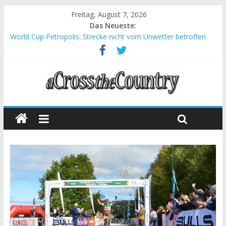
Freitag, August 7, 2026
Das Neueste:
World Cup Petropolis: Strecke nicht vom Unwetter betroffen
Krumbach und Obergessertshausen: Mountainbike-Bundesliga
startet mit Doppelevent
Supercup Massi Banyoles: Siege für Carod und Richards
Halbzeit beim Andalucia Bike Race: Weltmeister Seewald führt
Chelva: Schweizer Doppelsieg beim ersten XCO-Rennen der
Saison