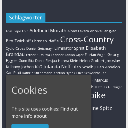
Schlagwörter
Adelheid Morath
Alban Lakata
Annika Langvad
Absa Cape Epic
Cross-Country
Ben Zwiehoff
Christian Pfäffle
Elisabeth
Eliminator Sprint
Cyclo-Cross
Daniel Geismayr
Brandau
Georg
Florian Vogel
Esther Süss
Eva Lechner
Fabian Giger
Egger
Jaroslav
Helen Grobert
Gunn-Rita Dahle-Flesjaa
Hanna Klein
Jolanda Neff
Kulhavy
Jochen Käß
Julien Absalon
Julian Schelb
Karl Platt
Kathrin Stirnemann
Kristian Hynek
Luca Schwarzbauer
Marathon
Manuel Fumic
Markus
Markus Bauer
Cookies
Markus Schulte-Lünzum
Kaufmann
Martin Gluth
Mathias Flückiger
Mountainbike
Moritz Milatz
Max Brandl
MTB
Sabine Spitz
Nino Schurter
This site uses cookies:
Find out
Nadine Rieder
Simon Stiebjahn
more info about.
Urs Huber
UCI