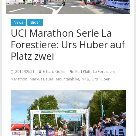
News
slider
UCI Marathon Serie La
Forestiere: Urs Huber auf
Platz zwei
,
,
2015/09/21
Erhard Goller
Karl Platt
La Forestiere
,
,
,
,
Marathon
Markus Bauer
Mountainbike
MTB
Urs Huber