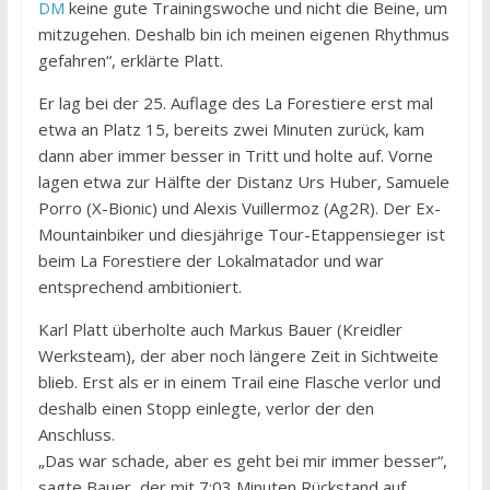
DM
keine gute Trainingswoche und nicht die Beine, um
mitzugehen. Deshalb bin ich meinen eigenen Rhythmus
gefahren“, erklärte Platt.
Er lag bei der 25. Auflage des La Forestiere erst mal
etwa an Platz 15, bereits zwei Minuten zurück, kam
dann aber immer besser in Tritt und holte auf. Vorne
lagen etwa zur Hälfte der Distanz Urs Huber, Samuele
Porro (X-Bionic) und Alexis Vuillermoz (Ag2R). Der Ex-
Mountainbiker und diesjährige Tour-Etappensieger ist
beim La Forestiere der Lokalmatador und war
entsprechend ambitioniert.
Karl Platt überholte auch Markus Bauer (Kreidler
Werksteam), der aber noch längere Zeit in Sichtweite
blieb. Erst als er in einem Trail eine Flasche verlor und
deshalb einen Stopp einlegte, verlor der den
Anschluss.
„Das war schade, aber es geht bei mir immer besser“,
sagte Bauer, der mit 7:03 Minuten Rückstand auf