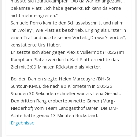
musste sich zurückkämpfen. „Ab da war ich angezählt“,
bekannte Platt. „Ich habe gemerkt, ich kann da vorne
nicht mehr eingreifen.“
Samuele Porro kannte den Schlussabschnitt und nahm
ihn „volley“, wie Platt es beschrieb. Er ging als Erster in
einen Trail und nutzte seinen Vorteil. „Da war’s vorbei“,
konstatierte Urs Huber.
Er setzte sich aber gegen Alexis Vuillermoz (+0:22) im
Kampf um Platz zwei durch. Karl Platt erreichte das
Ziel mit 3:09 Minuten Rückstand als Vierter.
Bei den Damen siegte Helen Marcouyre (BH-Sr
Suntour-KMC), die nach 80 Kilometern in 5:05:25
Stunden 30 Sekunden schneller war als Lena Gerault.
Den dritten Rang eroberte Annette Griner (Murg-
Niederhof) vom Team Landgasthof Bären. Die DM-
Achte hatte genau 13 Minuten Rückstand.
Ergebnisse