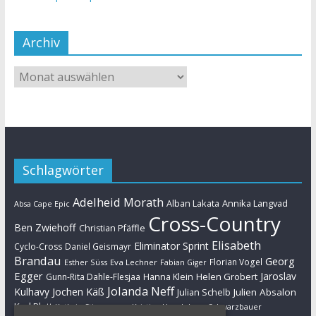
Archiv
Schlagwörter
Adelheid Morath
Alban Lakata
Annika Langvad
Absa Cape Epic
Cross-Country
Ben Zwiehoff
Christian Pfäffle
Elisabeth
Eliminator Sprint
Cyclo-Cross
Daniel Geismayr
Brandau
Georg
Florian Vogel
Esther Süss
Eva Lechner
Fabian Giger
Egger
Jaroslav
Helen Grobert
Gunn-Rita Dahle-Flesjaa
Hanna Klein
Jolanda Neff
Kulhavy
Jochen Käß
Julien Absalon
Julian Schelb
Karl Platt
Kathrin Stirnemann
Kristian Hynek
Luca Schwarzbauer