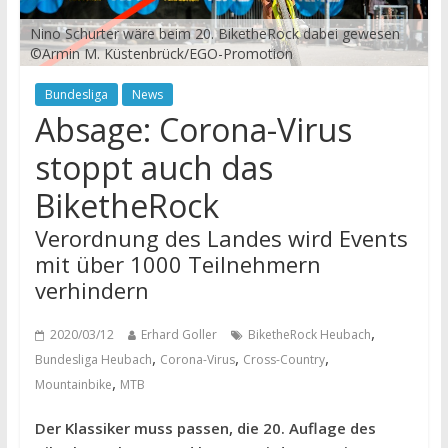
Nino Schurter wäre beim 20. BiketheRock dabei gewesen
©Armin M. Küstenbrück/EGO-Promotion
Bundesliga
News
Absage: Corona-Virus
stoppt auch das
BiketheRock
Verordnung des Landes wird Events
mit über 1000 Teilnehmern
verhindern
,
2020/03/12
Erhard Goller
BiketheRock Heubach
,
,
,
Bundesliga Heubach
Corona-Virus
Cross-Country
,
Mountainbike
MTB
Der Klassiker muss passen, die 20. Auflage des