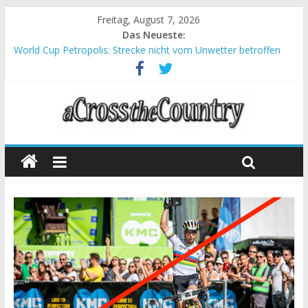
Freitag, August 7, 2026
Das Neueste:
World Cup Petropolis: Strecke nicht vom Unwetter betroffen
Krumbach und Obergessertshausen: Mountainbike-Bundesliga
startet mit Doppelevent
Supercup Massi Banyoles: Siege für Carod und Richards
Halbzeit beim Andalucia Bike Race: Weltmeister Seewald führt
Chelva: Schweizer Doppelsieg beim ersten XCO-Rennen der
Saison