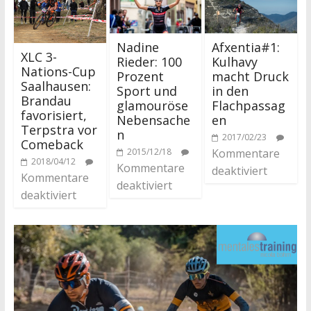
Nadine
Afxentia#1:
XLC 3-
Rieder: 100
Kulhavy
Nations-Cup
Prozent
macht Druck
Saalhausen:
Sport und
in den
Brandau
glamouröse
Flachpassag
favorisiert,
Nebensache
en
Terpstra vor
n
2017/02/23
Comeback
2015/12/18
Kommentare
2018/04/12
Kommentare
deaktiviert
Kommentare
deaktiviert
deaktiviert