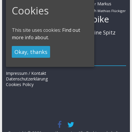
Marathon
Manuel Fumic
Markus
Markus Bauer
Cookies
Markus Schulte-Lünzum
Kaufmann
Martin Gluth
Mathias Flückiger
Mountainbike
Moritz Milatz
Max Brandl
MTB
This site uses cookies:
Find out
Sabine Spitz
Nino Schurter
Nadine Rieder
more info about.
Simon Stiebjahn
Urs Huber
UCI
Okay, thanks
Impressum
Impressum / Kontakt
Datenschutzerklärung
Cookies Policy