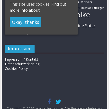
Marathon
Manuel Fumic
Markus
Markus Bauer
This site uses cookies:
Find out
Markus Schulte-Lünzum
Kaufmann
Martin Gluth
Mathias Flückiger
more info about.
Mountainbike
Moritz Milatz
Max Brandl
Okay, thanks
MTB
Sabine Spitz
Nino Schurter
Nadine Rieder
Simon Stiebjahn
Urs Huber
UCI
Impressum
Impressum / Kontakt
Datenschutzerklärung
Cookies Policy
Copyright © 2026
acrossthecountry
. Alle Rechte vorbehalten.