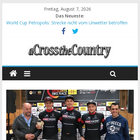
Freitag, August 7, 2026
Das Neueste:
World Cup Petropolis: Strecke nicht vom Unwetter betroffen
Krumbach und Obergessertshausen: Mountainbike-Bundesliga
startet mit Doppelevent
Supercup Massi Banyoles: Siege für Carod und Richards
Halbzeit beim Andalucia Bike Race: Weltmeister Seewald führt
Chelva: Schweizer Doppelsieg beim ersten XCO-Rennen der
Saison