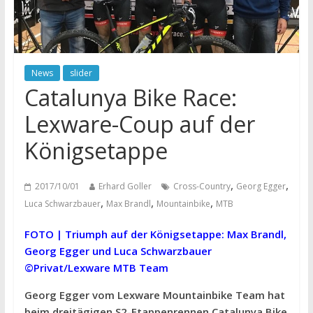
News
slider
Catalunya Bike Race:
Lexware-Coup auf der
Königsetappe
,
,
2017/10/01
Erhard Goller
Cross-Country
Georg Egger
,
,
,
Luca Schwarzbauer
Max Brandl
Mountainbike
MTB
FOTO | Triumph auf der Königsetappe: Max Brandl,
Georg Egger und Luca Schwarzbauer
©Privat/Lexware MTB Team
Georg Egger vom Lexware Mountainbike Team hat
beim dreitägigen S2-Etappenrennen Catalunya Bike