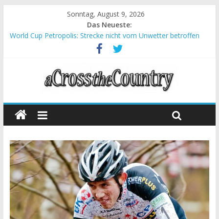
Sonntag, August 9, 2026
Das Neueste:
World Cup Petropolis: Strecke nicht vom Unwetter betroffen
Krumbach und Obergessertshausen: Mountainbike-Bundesliga
startet mit Doppelevent
Supercup Massi Banyoles: Siege für Carod und Richards
Halbzeit beim Andalucia Bike Race: Weltmeister Seewald führt
Chelva: Schweizer Doppelsieg beim ersten XCO-Rennen der
Saison