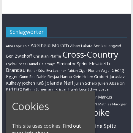
Schlagwörter
Adelheid Morath
Alban Lakata
Annika Langvad
Absa Cape Epic
Cross-Country
Ben Zwiehoff
Christian Pfäffle
Elisabeth
Eliminator Sprint
Cyclo-Cross
Daniel Geismayr
Brandau
Georg
Florian Vogel
Esther Süss
Eva Lechner
Fabian Giger
Egger
Jaroslav
Helen Grobert
Gunn-Rita Dahle-Flesjaa
Hanna Klein
Jolanda Neff
Kulhavy
Jochen Käß
Julien Absalon
Julian Schelb
Karl Platt
Kathrin Stirnemann
Kristian Hynek
Luca Schwarzbauer
Marathon
Manuel Fumic
Markus
Markus Bauer
Cookies
Markus Schulte-Lünzum
Kaufmann
Martin Gluth
Mathias Flückiger
Mountainbike
Moritz Milatz
Max Brandl
MTB
Sabine Spitz
This site uses cookies:
Find out
Nino Schurter
Nadine Rieder