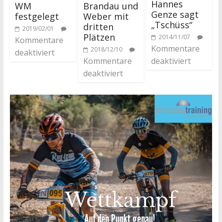
Hannes
WM
Brandau und
Genze sagt
festgelegt
Weber mit
„Tschüss“
dritten
2019/02/01
Plätzen
2014/11/07
Kommentare
Kommentare
2018/12/10
deaktiviert
Kommentare
deaktiviert
deaktiviert