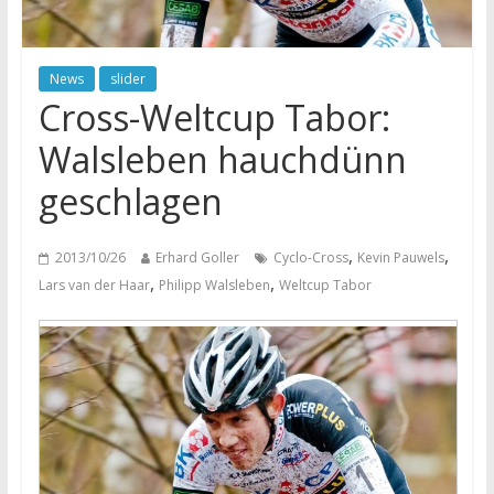
News
slider
Cross-Weltcup Tabor:
Walsleben hauchdünn
geschlagen
,
,
2013/10/26
Erhard Goller
Cyclo-Cross
Kevin Pauwels
,
,
Lars van der Haar
Philipp Walsleben
Weltcup Tabor