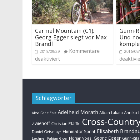
Carmel Mountain (C1):
Gunn-Ri
Georg Egger siegt vor Max
Und no
Brandl
komple
Kommentare
2018/09/29
2016/09
deaktiviert
deaktivie
Schlagwörter
Adelheid Morath
Alban Lakata
Annika 
Absa Cape Epic
Cross-Countr
Zwiehoff
Christian Pfäffle
Elisabeth Branda
Eliminator Sprint
Daniel Geismayr
Georg Egger
Florian Vogel
Gunn-Rita
Lechner
Fabian Giger