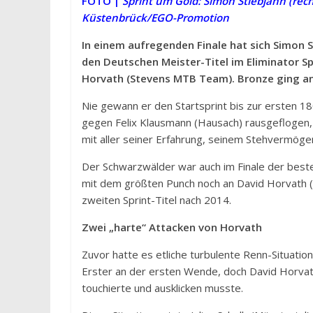
FOTO |
Sprint um Gold: Simon Stiebjahn (rec
Küstenbrück/EGO-Promotion
In einem aufregenden Finale hat sich Simon 
den Deutschen Meister-Titel im Eliminator Sp
Horvath (Stevens MTB Team). Bronze ging an
Nie gewann er den Startsprint bis zur ersten 
gegen Felix Klausmann (Hausach) rausgeflogen,
mit aller seiner Erfahrung, seinem Stehvermögen
Der Schwarzwälder war auch im Finale der besten
mit dem größten Punch noch an David Horvath 
zweiten Sprint-Titel nach 2014.
Zwei „harte“ Attacken von Horvath
Zuvor hatte es etliche turbulente Renn-Situation
Erster an der ersten Wende, doch David Horvath
touchierte und ausklicken musste.