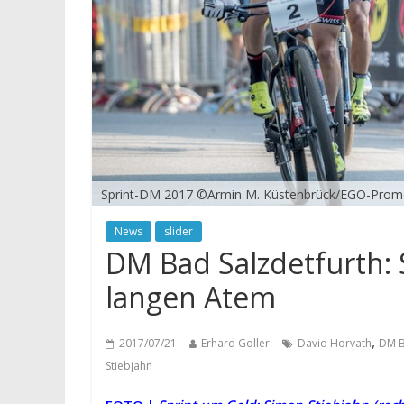
Sprint-DM 2017 ©Armin M. Küstenbrück/EGO-Prom
News
slider
DM Bad Salzdetfurth:
langen Atem
,
2017/07/21
Erhard Goller
David Horvath
DM B
Stiebjahn