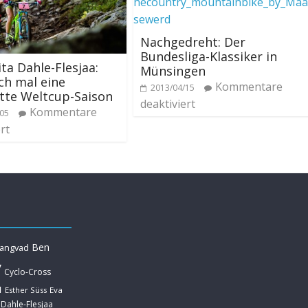
Nachgedreht: Der
Bundesliga-Klassiker in
ta Dahle-Flesjaa:
Münsingen
ch mal eine
Kommentare
2013/04/15
tte Weltcup-Saison
deaktiviert
Kommentare
/05
rt
Ben
Langvad
y
Cyclo-Cross
u
Esther Süss
Eva
 Dahle-Flesjaa