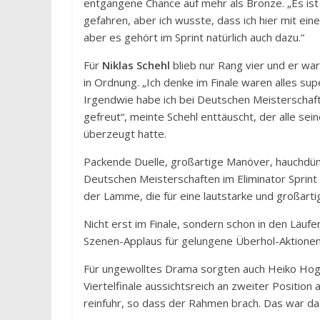
entgangene Chance auf mehr als Bronze. „Es ist 
gefahren, aber ich wusste, dass ich hier mit ei
aber es gehört im Sprint natürlich auch dazu.“
Für
Niklas Schehl
blieb nur Rang vier und er war
in Ordnung. „Ich denke im Finale waren alles su
Irgendwie habe ich bei Deutschen Meisterschafte
gefreut“, meinte Schehl enttäuscht, der alle sein
überzeugt hatte.
Packende Duelle, großartige Manöver, hauchdün
Deutschen Meisterschaften im Eliminator Sprint 
der Lamme, die für eine lautstarke und großart
Nicht erst im Finale, sondern schon in den Läufe
Szenen-Applaus für gelungene Überhol-Aktionen
Für ungewolltes Drama sorgten auch Heiko Hog 
Viertelfinale aussichtsreich an zweiter Position 
reinfuhr, so dass der Rahmen brach. Das war da