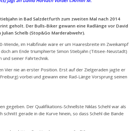
hts) jagt an David Horvath vorbei ©Armin M.
Stiebjahn in Bad Salzdetfurth zum zweiten Mal nach 2014
rint geholt. Der Bulls-Biker gewann eine Radlänge vor David
 Julian Schelb (Stop&Go Marderabwehr).
180-Wende, im Halbfinale wäre er um Haaresbreite im Zweikampf
 doch am Ende triumphierte Simon Stiebjahn (Titisee-Neustadt)
 und seiner Fahrtechnik.
 Vier nie an erster Position. Erst auf der Zielgeraden jagte er
(Freiburg) vorbei und gewann eine Rad-Länge Vorsprung seinen
en gegeben. Der Qualifikations-Schnellste Niklas Schehl war als
 schnitt gerade in die Kurve hinein, so dass Schehl die Bande