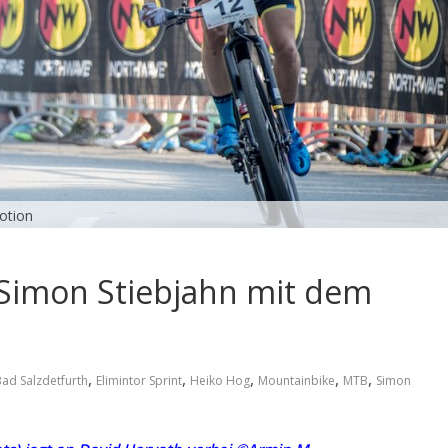
otion
 Simon Stiebjahn mit dem
,
,
,
,
,
ad Salzdetfurth
Elimintor Sprint
Heiko Hog
Mountainbike
MTB
Simon