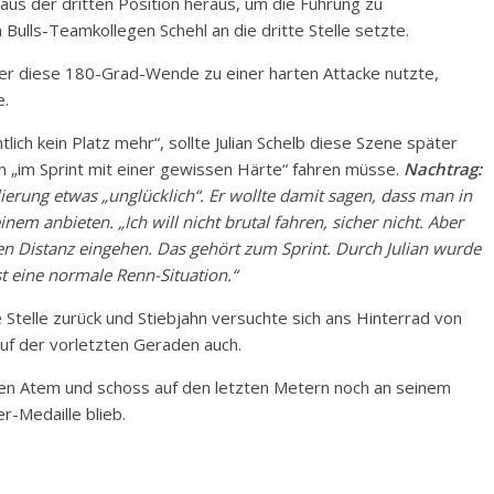
) aus der dritten Position heraus, um die Führung zu
ulls-Teamkollegen Schehl an die dritte Stelle setzte.
er diese 180-Grad-Wende zu einer harten Attacke nutzte,
e.
lich kein Platz mehr“, sollte Julian Schelb diese Szene später
„im Sprint mit einer gewissen Härte“ fahren müsse.
Nachtrag:
erung etwas „unglücklich“. Er wollte damit sagen, dass man in
nem anbieten. „Ich will nicht brutal fahren, sicher nicht. Aber
en Distanz eingehen. Das gehört zum Sprint. Durch Julian wurde
st eine normale Renn-Situation.“
 Stelle zurück und Stiebjahn versuchte sich ans Hinterrad von
uf der vorletzten Geraden auch.
ren Atem und schoss auf den letzten Metern noch an seinem
r-Medaille blieb.