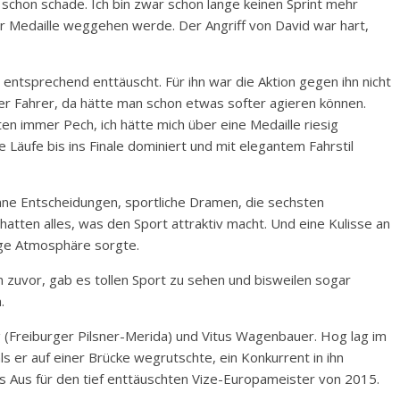
schon schade. Ich bin zwar schon lange keinen Sprint mehr
ner Medaille weggehen werde. Der Angriff von David war hart,
 entsprechend enttäuscht. Für ihn war die Aktion gegen ihn nicht
per Fahrer, da hätte man schon etwas softer agieren können.
n immer Pech, ich hätte mich über eine Medaille riesig
e Läufe bis ins Finale dominiert und mit elegantem Fahrstil
ne Entscheidungen, sportliche Dramen, die sechsten
hatten alles, was den Sport attraktiv macht. Und eine Kulisse an
ige Atmosphäre sorgte.
n zuvor, gab es tollen Sport zu sehen und bisweilen sogar
.
(Freiburger Pilsner-Merida) und Vitus Wagenbauer. Hog lag im
als er auf einer Brücke wegrutschte, ein Konkurrent in ihn
s Aus für den tief enttäuschten Vize-Europameister von 2015.