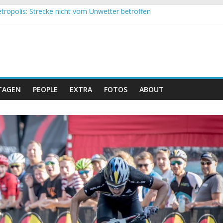
tropolis: Strecke nicht vom Unwetter betroffen
 Obergessertshausen: Mountainbike-Bundesliga startet mit Doppel
si Banyoles: Siege für Carod und Richards
m Andalucia Bike Race: Weltmeister Seewald führt
eizer Doppelsieg beim ersten XCO-Rennen der Saison
TAGEN
PEOPLE
EXTRA
FOTOS
ABOUT