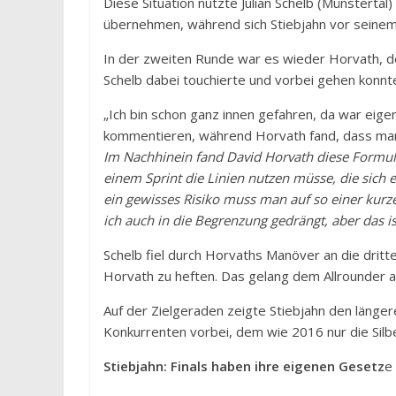
Diese Situation nutzte Julian Schelb (Münstertal
übernehmen, während sich Stiebjahn vor seinem B
In der zweiten Runde war es wieder Horvath, d
Schelb dabei touchierte und vorbei gehen konnt
„Ich bin schon ganz innen gefahren, da war eigent
kommentieren, während Horvath fand, dass man 
Im Nachhinein fand David Horvath diese Formuli
einem Sprint die Linien nutzen müsse, die sich ei
ein gewisses Risiko muss man auf so einer kurz
ich auch in die Begrenzung gedrängt, aber das i
Schelb fiel durch Horvaths Manöver an die dritte
Horvath zu heften. Das gelang dem Allrounder a
Auf der Zielgeraden zeigte Stiebjahn den länge
Konkurrenten vorbei, dem wie 2016 nur die Silbe
Stiebjahn: Finals haben ihre eigenen Gesetz
e