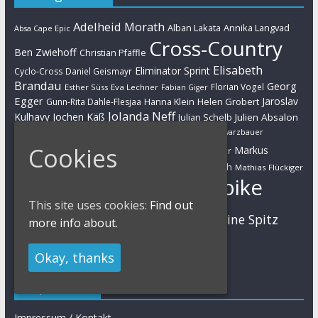
Adelheid Morath
Alban Lakata
Annika Langvad
Absa Cape Epic
Cross-Country
Ben Zwiehoff
Christian Pfäffle
Elisabeth
Eliminator Sprint
Cyclo-Cross
Daniel Geismayr
Brandau
Georg
Florian Vogel
Esther Süss
Eva Lechner
Fabian Giger
Egger
Jaroslav
Helen Grobert
Gunn-Rita Dahle-Flesjaa
Hanna Klein
Jolanda Neff
Kulhavy
Jochen Käß
Julien Absalon
Julian Schelb
Karl Platt
Kathrin Stirnemann
Kristian Hynek
Luca Schwarzbauer
Marathon
Manuel Fumic
Cookies
Markus
Markus Bauer
Markus Schulte-Lünzum
Kaufmann
Martin Gluth
Mathias Flückiger
Mountainbike
Moritz Milatz
Max Brandl
This site uses cookies:
Find out
MTB
Sabine Spitz
Nino Schurter
Nadine Rieder
more info about.
Simon Stiebjahn
Urs Huber
UCI
Okay, thanks
Impressum
Impressum / Kontakt