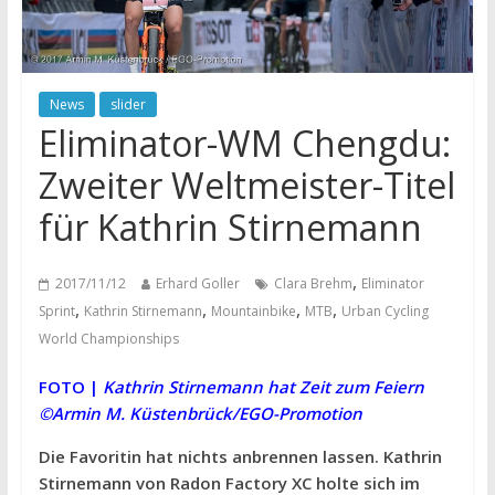
News
slider
Eliminator-WM Chengdu:
Zweiter Weltmeister-Titel
für Kathrin Stirnemann
,
2017/11/12
Erhard Goller
Clara Brehm
Eliminator
,
,
,
,
Sprint
Kathrin Stirnemann
Mountainbike
MTB
Urban Cycling
World Championships
FOTO |
Kathrin Stirnemann hat Zeit zum Feiern
©Armin M. Küstenbrück/EGO-Promotion
Die Favoritin hat nichts anbrennen lassen. Kathrin
Stirnemann von Radon Factory XC holte sich im