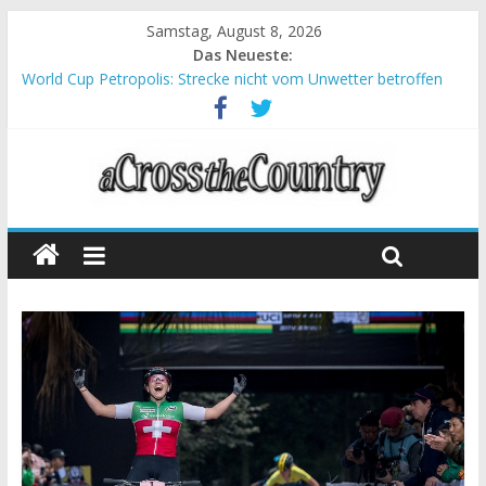
Samstag, August 8, 2026
Das Neueste:
World Cup Petropolis: Strecke nicht vom Unwetter betroffen
Krumbach und Obergessertshausen: Mountainbike-Bundesliga
startet mit Doppelevent
Supercup Massi Banyoles: Siege für Carod und Richards
Halbzeit beim Andalucia Bike Race: Weltmeister Seewald führt
Chelva: Schweizer Doppelsieg beim ersten XCO-Rennen der
Saison