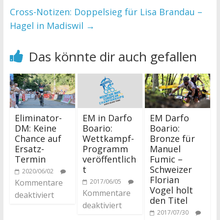
Cross-Notizen: Doppelsieg für Lisa Brandau –
Hagel in Madiswil
→
Das könnte dir auch gefallen
Eliminator-
EM in Darfo
EM Darfo
DM: Keine
Boario:
Boario:
Chance auf
Wettkampf-
Bronze für
Ersatz-
Programm
Manuel
Termin
veröffentlich
Fumic –
t
Schweizer
2020/06/02
Florian
Kommentare
2017/06/05
Vogel holt
Kommentare
deaktiviert
den Titel
deaktiviert
2017/07/30