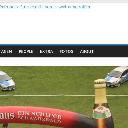
Petropolis: Strecke nicht vom Unwetter betroffen
nd Obergessertshausen: Mountainbike-Bundesliga startet mit Doppe
assi Banyoles: Siege für Carod und Richards
eim Andalucia Bike Race: Weltmeister Seewald führt
hweizer Doppelsieg beim ersten XCO-Rennen der Saison
TAGEN
PEOPLE
EXTRA
FOTOS
ABOUT