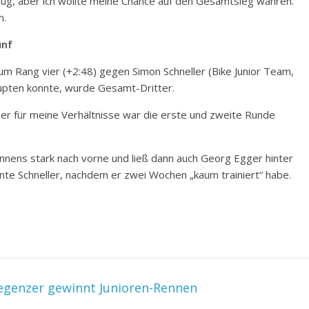
 klug, aber ich wollte meine Chance auf den Gesamtsieg wahren.
n.
ünf
 um Rang vier (+2:48) gegen Simon Schneller (Bike Junior Team,
upten konnte, wurde Gesamt-Dritter.
ber für meine Verhältnisse war die erste und zweite Runde
ennens stark nach vorne und ließ dann auch Georg Egger hinter
einte Schneller, nachdem er zwei Wochen „kaum trainiert“ habe.
egenzer gewinnt Junioren-Rennen