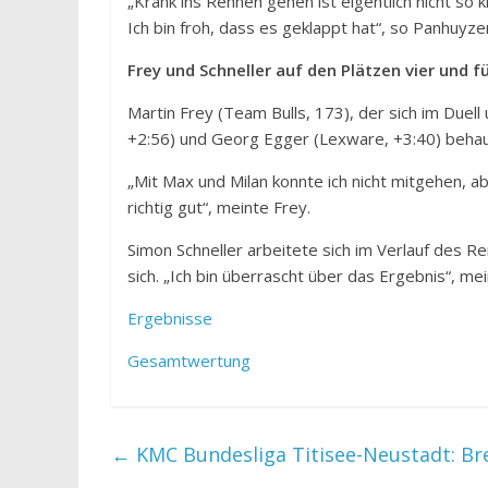
„Krank ins Rennen gehen ist eigentlich nicht so
Ich bin froh, dass es geklappt hat“, so Panhuyze
Frey und Schneller auf den Plätzen vier und f
Martin Frey (Team Bulls, 173), der sich im Duell
+2:56) und Georg Egger (Lexware, +3:40) beha
„Mit Max und Milan konnte ich nicht mitgehen, a
richtig gut“, meinte Frey.
Simon Schneller arbeitete sich im Verlauf des R
sich. „Ich bin überrascht über das Ergebnis“, m
Ergebnisse
Gesamtwertung
←
KMC Bundesliga Titisee-Neustadt: Br