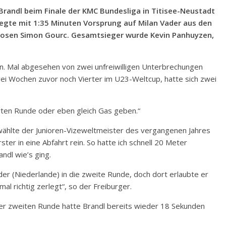
Brandl beim Finale der KMC Bundesliga in Titisee-Neustadt
egte mit 1:35 Minuten Vorsprung auf Milan Vader aus den
zosen Simon Gourc. Gesamtsieger wurde Kevin Panhuyzen,
n. Mal abgesehen von zwei unfreiwilligen Unterbrechungen
ei Wochen zuvor noch Vierter im U23-Weltcup, hatte sich zwei
rten Runde oder eben gleich Gas geben.“
, wählte der Junioren-Vizeweltmeister des vergangenen Jahres
rster in eine Abfahrt rein. So hatte ich schnell 20 Meter
ndl wie’s ging.
er (Niederlande) in die zweite Runde, doch dort erlaubte er
al richtig zerlegt“, so der Freiburger.
er zweiten Runde hatte Brandl bereits wieder 18 Sekunden