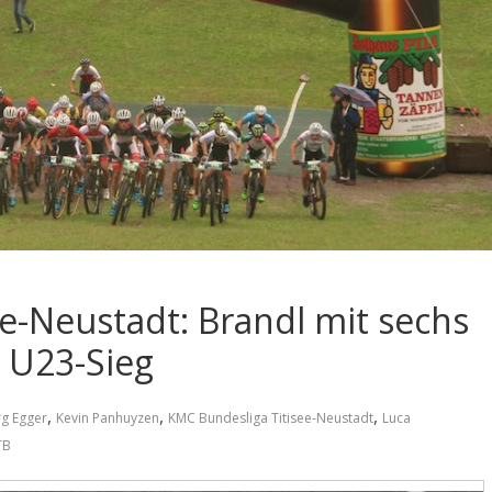
e-Neustadt: Brandl mit sechs
 U23-Sieg
,
,
,
g Egger
Kevin Panhuyzen
KMC Bundesliga Titisee-Neustadt
Luca
TB