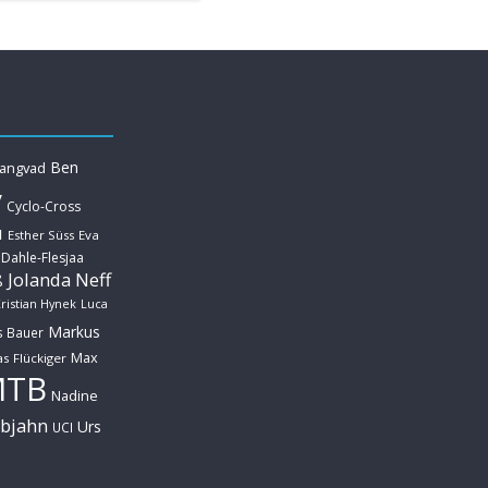
Ben
Langvad
y
Cyclo-Cross
u
Esther Süss
Eva
 Dahle-Flesjaa
Jolanda Neff
ß
ristian Hynek
Luca
Markus
s Bauer
Max
s Flückiger
MTB
Nadine
ebjahn
Urs
UCI