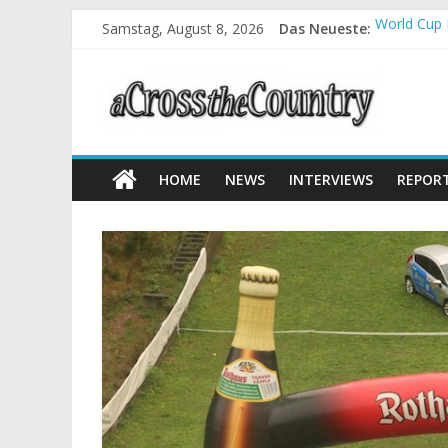
Samstag, August 8, 2026
Das Neueste:
World Cup 
Krumbach u
Supercup M
Halbzeit b
Chelva: Sc
HOME
NEWS
INTERVIEWS
REPOR