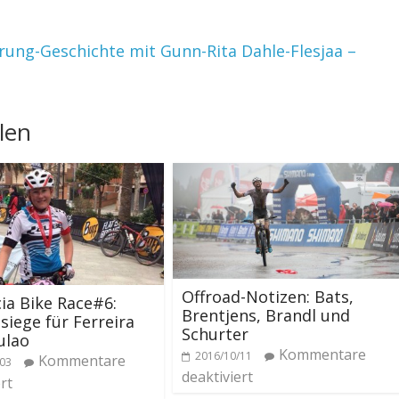
rung-Geschichte mit Gunn-Rita Dahle-Flesjaa –
len
Offroad-Notizen: Bats,
ia Bike Race#6:
Brentjens, Brandl und
iege für Ferreira
Schurter
ulao
Kommentare
2016/10/11
Kommentare
/03
deaktiviert
rt