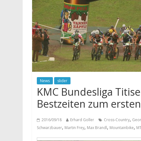
News
slider
KMC Bundesliga Titise
Bestzeiten zum ersten
,
2016/09/18
Erhard Goller
Cross-Country
Geor
,
,
,
,
Schwarzbauer
Martin Frey
Max Brandl
Mountainbike
M