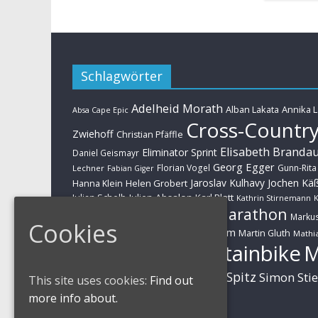
Schlagwörter
Adelheid Morath
Alban Lakata
Annika 
Absa Cape Epic
Cross-Countr
Zwiehoff
Christian Pfäffle
Elisabeth Branda
Eliminator Sprint
Daniel Geismayr
Georg Egger
Florian Vogel
Gunn-Rita
Lechner
Fabian Giger
Jaroslav Kulhavy
Jochen Kä
Helen Grobert
Hanna Klein
Julien Absalon
Karl Platt
Julian Schelb
Kathrin Stirnemann
K
Marathon
Manuel Fumic
Marku
Schwarzbauer
Cookies
Markus Schulte-Lünzum
Kaufmann
Martin Gluth
Mathia
Mountainbike
Moritz Milatz
Brandl
Sabine Spitz
Nino Schurter
Simon Sti
Rieder
This site uses cookies:
Find out
Huber
more info about.