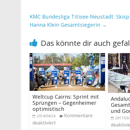
KMC Bundesliga Titisee-Neustadt: Skisp
Hanna Klein Gesamtsiegerin
→
Das könnte dir auch gefal
Weltcup Cairns: Sprint mit
Andaluc
Sprüngen – Gegenheimer
Gesamts
optimistisch
und Go
Kommentare
2014/04/24
2017/03
deaktiviert
deaktivie