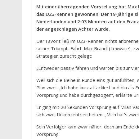
Mit einer überragenden Vorstellung hat Max 
das U23-Rennen gewonnen. Der 19-Jährige si
Niederlanden und 2:03 Minuten auf den Fran
der angeschlagen Achter wurde.
Der Favorit ließ im U23-Rennen nichts anbrenne
seiner Triumph-Fahrt. Max Brandl (Lexware), zw
Strategien zurecht gelegt:
„Entweder passiv fahren und warten bis zur vie
Weil sich die Beine in Runde eins gut anfühlten
Plan zwei. „Ich habe kurz attackiert und bin als E
Vorsprung und habe durchgezogen“, erklärte Bra
Er ging mit 20 Sekunden Vorsprung auf Milan Vad
sich zwei Unkonzentriertheiten. „Mich hat’s zweim
Sein Verfolger kam zwar näher, doch am Ende d
Vorsprung.