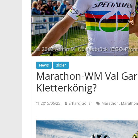
News
slider
Marathon-WM Val Gard
Kletterkönig?
,
2015/06/25
Erhard Goller
Marathon
Marathon