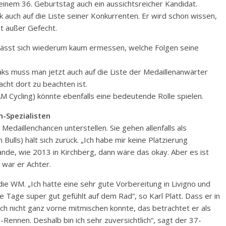
einem 36. Geburtstag auch ein aussichtsreicher Kandidat.
auch auf die Liste seiner Konkurrenten. Er wird schon wissen,
it außer Gefecht.
) lässt sich wiederum kaum ermessen, welche Folgen seine
eaks muss man jetzt auch auf die Liste der Medaillenanwärter
cht dort zu beachten ist.
 Cycling) könnte ebenfalls eine bedeutende Rolle spielen.
-Spezialisten
daillenchancen unterstellen. Sie gehen allenfalls als
Bulls) hält sich zurück. „Ich habe mir keine Platzierung
nde, wie 2013 in Kirchberg, dann wäre das okay. Aber es ist
 war er Achter.
ie WM. „Ich hatte eine sehr gute Vorbereitung in Livigno und
e Tage super gut gefühlt auf dem Rad“, so Karl Platt. Dass er in
ch nicht ganz vorne mitmischen konnte, das betrachtet er als
Rennen. Deshalb bin ich sehr zuversichtlich“, sagt der 37-