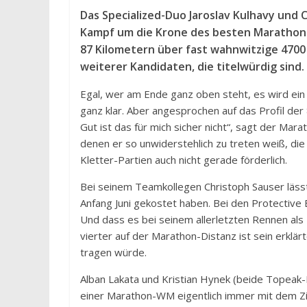
Das Specialized-Duo Jaroslav Kulhavy und 
Kampf um die Krone des besten Marathon-B
87 Kilometern über fast wahnwitzige 4700
weiterer Kandidaten, die titelwürdig sind.
Egal, wer am Ende ganz oben steht, es wird ein Kl
ganz klar. Aber angesprochen auf das Profil der 
Gut ist das für mich sicher nicht“, sagt der Ma
denen er so unwiderstehlich zu treten weiß, die 
Kletter-Partien auch nicht gerade förderlich.
Bei seinem Teamkollegen Christoph Sauser lässt
Anfang Juni gekostet haben. Bei den Protectiv
Und dass es bei seinem allerletzten Rennen als Pr
vierter auf der Marathon-Distanz ist sein erklä
tragen würde.
Alban Lakata und Kristian Hynek (beide Topeak-E
einer Marathon-WM eigentlich immer mit dem Zie