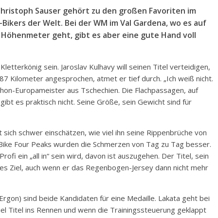
Christoph Sauser gehört zu den großen Favoriten im
ikers der Welt. Bei der WM im Val Gardena, wo es auf
 Höhenmeter geht, gibt es aber eine gute Hand voll
etterkönig sein. Jaroslav Kulhavy will seinen Titel verteidigen,
87 Kilometer angesprochen, atmet er tief durch. „Ich weiß nicht.
rathon-Europameister aus Tschechien. Die Flachpassagen, auf
gibt es praktisch nicht. Seine Größe, sein Gewicht sind für
 sich schwer einschätzen, wie viel ihn seine Rippenbrüche von
e Bike Four Peaks wurden die Schmerzen von Tag zu Tag besser.
ofi ein „all in“ sein wird, davon ist auszugehen. Der Titel, sein
rtes Ziel, auch wenn er das Regenbogen-Jersey dann nicht mehr
rgon) sind beide Kandidaten für eine Medaille. Lakata geht bei
l Titel ins Rennen und wenn die Trainingssteuerung geklappt