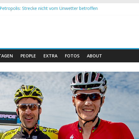
Petropolis: Strecke nicht vom Unwetter betroffen
nd Obergessertshausen: Mountainbike-Bundesliga startet mit Doppe
assi Banyoles: Siege für Carod und Richards
eim Andalucia Bike Race: Weltmeister Seewald führt
hweizer Doppelsieg beim ersten XCO-Rennen der Saison
TAGEN
PEOPLE
EXTRA
FOTOS
ABOUT