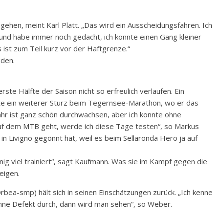
gehen, meint Karl Platt. „Das wird ein Ausscheidungsfahren. Ich
 und habe immer noch gedacht, ich könnte einen Gang kleiner
s ist zum Teil kurz vor der Haftgrenze.“
iden.
ste Hälfte der Saison nicht so erfreulich verlaufen. Ein
gte ein weiterer Sturz beim Tegernsee-Marathon, wo er das
ahr ist ganz schön durchwachsen, aber ich konnte ohne
uf dem MTB geht, werde ich diese Tage testen“, so Markus
in Livigno gegönnt hat, weil es beim Sellaronda Hero ja auf
nig viel trainiert“, sagt Kaufmann. Was sie im Kampf gegen die
eigen.
ea-smp) hält sich in seinen Einschätzungen zurück. „Ich kenne
 ohne Defekt durch, dann wird man sehen“, so Weber.