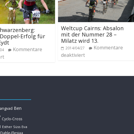
Weltcup Cairns: Absalon
hwarzenberg:
mit der Nummer 28 –
 Doppel-Erfolg für
Milatz wird 13.
ydt
Kommentare
2014/04/27
Kommentare
/04
deaktiviert
rt
Ben
Langvad
y
Cyclo-Cross
u
Esther Süss
Eva
 Dahle-Flesjaa