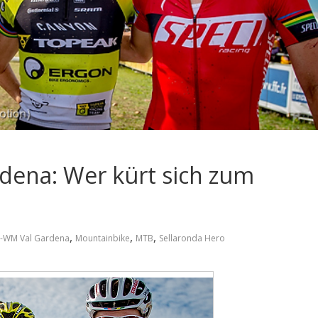
ena: Wer kürt sich zum
,
,
,
-WM Val Gardena
Mountainbike
MTB
Sellaronda Hero