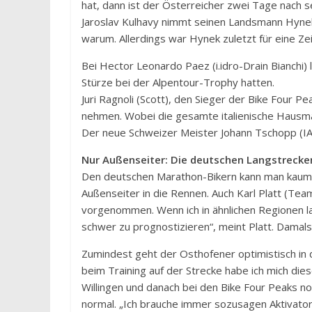
hat, dann ist der Österreicher zwei Tage nach s
Jaroslav Kulhavy nimmt seinen Landsmann Hynek 
warum. Allerdings war Hynek zuletzt für eine Ze
Bei Hector Leonardo Paez (i.idro-Drain Bianchi
Stürze bei der Alpentour-Trophy hatten.
Juri Ragnoli (Scott), den Sieger der Bike Four P
nehmen. Wobei die gesamte italienische Hausma
Der neue Schweizer Meister Johann Tschopp (IAM
Nur Außenseiter: Die deutschen Langstrecken
Den deutschen Marathon-Bikern kann man kaum Me
Außenseiter in die Rennen. Auch Karl Platt (Team 
vorgenommen. Wenn ich in ähnlichen Regionen la
schwer zu prognostizieren“, meint Platt. Damals
Zumindest geht der Osthofener optimistisch in d
beim Training auf der Strecke habe ich mich dies
Willingen und danach bei den Bike Four Peaks no
normal. „Ich brauche immer sozusagen Aktivator-