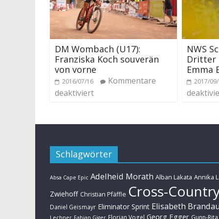
DM Wombach (U17):
NWS Sc
Franziska Koch souverän
Dritter
von vorne
Emma E
Kommentare
2016/07/16
2017/09
deaktiviert
deaktivie
Schlagwörter
Adelheid Morath
Alban Lakata
Annika 
Absa Cape Epic
Cross-Countr
Zwiehoff
Christian Pfäffle
Elisabeth Branda
Eliminator Sprint
Daniel Geismayr
Georg Egger
Florian Vogel
Gunn-Rita
Lechner
Fabian Giger