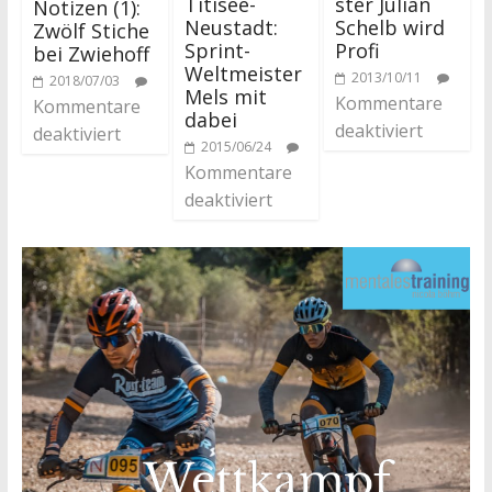
Titisee-
ster Julian
Notizen (1):
Neustadt:
Schelb wird
Zwölf Stiche
Sprint-
Profi
bei Zwiehoff
Weltmeister
2013/10/11
2018/07/03
Mels mit
Kommentare
Kommentare
dabei
deaktiviert
deaktiviert
2015/06/24
Kommentare
deaktiviert