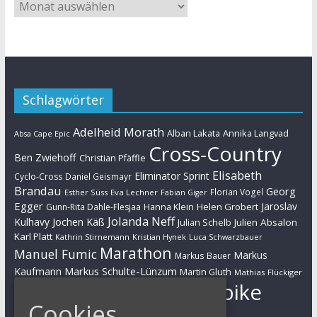
Schlagwörter
Adelheid Morath
Alban Lakata
Annika Langvad
Absa Cape Epic
Cross-Country
Ben Zwiehoff
Christian Pfäffle
Elisabeth
Eliminator Sprint
Cyclo-Cross
Daniel Geismayr
Brandau
Georg
Florian Vogel
Esther Süss
Eva Lechner
Fabian Giger
Egger
Jaroslav
Helen Grobert
Gunn-Rita Dahle-Flesjaa
Hanna Klein
Jolanda Neff
Kulhavy
Jochen Käß
Julien Absalon
Julian Schelb
Karl Platt
Kathrin Stirnemann
Kristian Hynek
Luca Schwarzbauer
Marathon
Manuel Fumic
Markus
Markus Bauer
Markus Schulte-Lünzum
Kaufmann
Martin Gluth
Mathias Flückiger
Mountainbike
Moritz Milatz
Max Brandl
Cookies