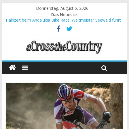
Donnerstag, August 6, 2026
Das Neueste:
Halbzeit beim Andalucia Bike Race: Weltmeister Seewald führt
Chelva: Schweizer Doppelsieg beim ersten XCO-Rennen der
Saison
World Cup Petropolis: Strecke nicht vom Unwetter betroffen
Krumbach und Obergessertshausen: Mountainbike-Bundesliga
startet mit Doppelevent
Supercup Massi Banyoles: Siege für Carod und Richards