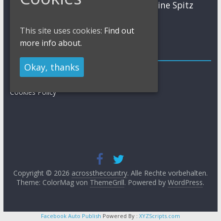
MTB
Sabine Spitz
Nino Schurter
Nadine Rieder
Simon Stiebjahn
Urs Huber
UCI
This site uses cookies:
Find out
more info about.
Impressum
Okay, thanks
Impressum / Kontakt
Datenschutzerklärung
Cookies Policy
Copyright © 2026
acrossthecountry
. Alle Rechte vorbehalten.
Theme: ColorMag von
ThemeGrill
. Powered by
WordPress
.
Facebook Auto Publish
Powered By :
XYZScripts.com