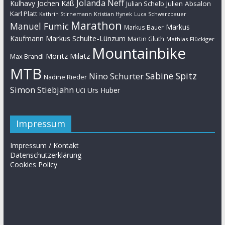
Jolanda Neff
Kulhavy
Jochen Käß
Julien Absalon
Julian Schelb
Karl Platt
Kathrin Stirnemann
Kristian Hynek
Luca Schwarzbauer
Marathon
Manuel Fumic
Markus
Markus Bauer
Markus Schulte-Lünzum
Kaufmann
Martin Gluth
Mathias Flückiger
Mountainbike
Moritz Milatz
Max Brandl
MTB
Sabine Spitz
Nino Schurter
Nadine Rieder
Simon Stiebjahn
Urs Huber
UCI
Impressum
Impressum / Kontakt
Datenschutzerklärung
Cookies Policy