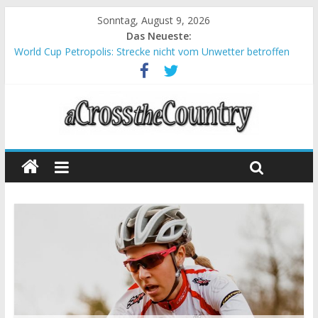
Sonntag, August 9, 2026
Das Neueste:
World Cup Petropolis: Strecke nicht vom Unwetter betroffen
Krumbach und Obergessertshausen: Mountainbike-Bundesliga
startet mit Doppelevent
Supercup Massi Banyoles: Siege für Carod und Richards
Halbzeit beim Andalucia Bike Race: Weltmeister Seewald führt
Chelva: Schweizer Doppelsieg beim ersten XCO-Rennen der
Saison