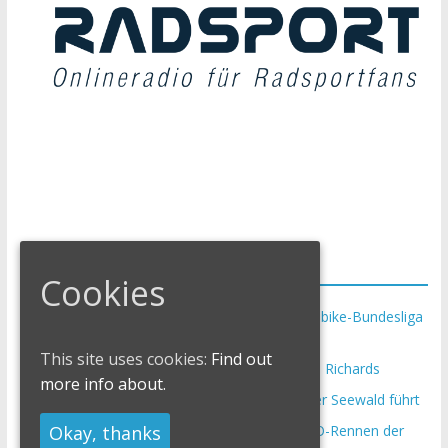
Neueste Beiträge
Cookies
Krumbach und Obergessertshausen: Mountainbike-Bundesliga
startet mit Doppelevent
This site uses cookies:
Find out
Supercup Massi Banyoles: Siege für Carod und Richards
more info about.
Halbzeit beim Andalucia Bike Race: Weltmeister Seewald führt
Okay, thanks
Chelva: Schweizer Doppelsieg beim ersten XCO-Rennen der