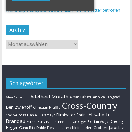
Saison
World Cup Petropolis: Strecke nicht vom Unwetter betroffen
Archiv
Schlagwörter
Adelheid Morath
Alban Lakata
Annika Langvad
Absa Cape Epic
Cross-Country
Ben Zwiehoff
Christian Pfäffle
Elisabeth
Eliminator Sprint
Cyclo-Cross
Daniel Geismayr
Brandau
Georg
Florian Vogel
Esther Süss
Eva Lechner
Fabian Giger
Egger
Jaroslav
Helen Grobert
Gunn-Rita Dahle-Flesjaa
Hanna Klein