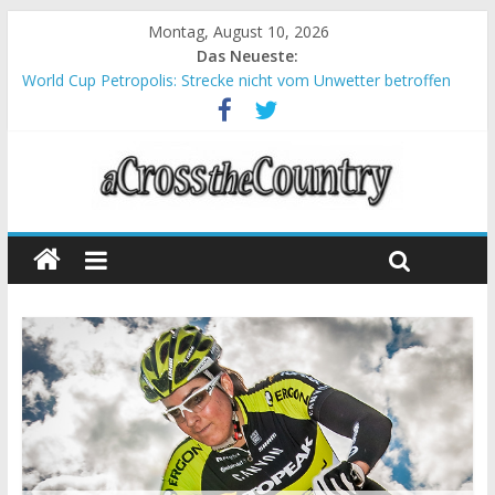
Montag, August 10, 2026
Das Neueste:
World Cup Petropolis: Strecke nicht vom Unwetter betroffen
Krumbach und Obergessertshausen: Mountainbike-Bundesliga
startet mit Doppelevent
Supercup Massi Banyoles: Siege für Carod und Richards
Halbzeit beim Andalucia Bike Race: Weltmeister Seewald führt
Chelva: Schweizer Doppelsieg beim ersten XCO-Rennen der
Saison