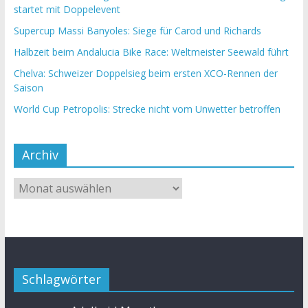
startet mit Doppelevent
Supercup Massi Banyoles: Siege für Carod und Richards
Halbzeit beim Andalucia Bike Race: Weltmeister Seewald führt
Chelva: Schweizer Doppelsieg beim ersten XCO-Rennen der
Saison
World Cup Petropolis: Strecke nicht vom Unwetter betroffen
Archiv
Schlagwörter