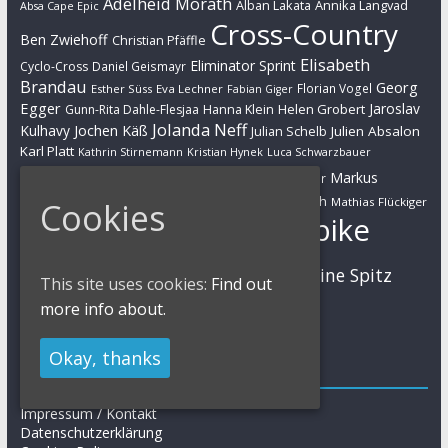
Adelheid Morath
Alban Lakata
Annika Langvad
Absa Cape Epic
Cross-Country
Ben Zwiehoff
Christian Pfäffle
Elisabeth
Eliminator Sprint
Cyclo-Cross
Daniel Geismayr
Brandau
Georg
Florian Vogel
Esther Süss
Eva Lechner
Fabian Giger
Egger
Jaroslav
Helen Grobert
Gunn-Rita Dahle-Flesjaa
Hanna Klein
Jolanda Neff
Kulhavy
Jochen Käß
Julien Absalon
Julian Schelb
Karl Platt
Kathrin Stirnemann
Kristian Hynek
Luca Schwarzbauer
Marathon
Manuel Fumic
Markus
Markus Bauer
Markus Schulte-Lünzum
Kaufmann
Martin Gluth
Mathias Flückiger
Cookies
Mountainbike
Moritz Milatz
Max Brandl
MTB
Sabine Spitz
Nino Schurter
Nadine Rieder
This site uses cookies:
Find out
Simon Stiebjahn
Urs Huber
UCI
more info about.
Okay, thanks
Impressum
Impressum / Kontakt
Datenschutzerklärung