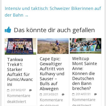
Intensiv und taktisch: Schweizer Bikerinnen auf
der Bahn
→
Das könnte dir auch gefallen
Weltcup
Cape Epic:
Tankwa
Mont Sainte
Gewaltiger
Trek#1:
Anne:
Auftritt von
Starker
Können die
Kulhavy und
Auftakt für
Deutschen
Sauser –
Fumic/Avanc
den Bann
Bulls auf
ini
brechen?
Abwegen
2019/02/07
2014/07/31
2013/03/21
Kommentare
Kommentare
Kommentare
deaktiviert
deaktiviert
deaktiviert