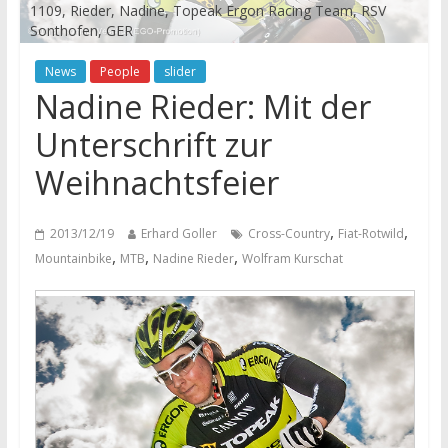
1109, Rieder, Nadine, Topeak Ergon Racing Team, RSV
Sonthofen, GER
News
People
slider
Nadine Rieder: Mit der
Unterschrift zur
Weihnachtsfeier
,
,
2013/12/19
Erhard Goller
Cross-Country
Fiat-Rotwild
,
,
,
Mountainbike
MTB
Nadine Rieder
Wolfram Kurschat