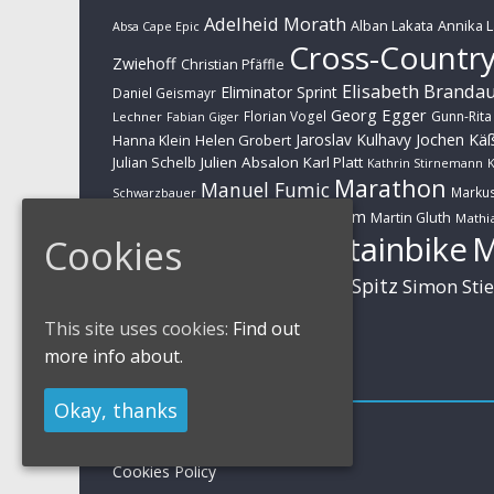
Adelheid Morath
Alban Lakata
Annika 
Absa Cape Epic
Cross-Countr
Zwiehoff
Christian Pfäffle
Elisabeth Branda
Eliminator Sprint
Daniel Geismayr
Georg Egger
Florian Vogel
Gunn-Rita
Lechner
Fabian Giger
Jaroslav Kulhavy
Jochen Kä
Helen Grobert
Hanna Klein
Julien Absalon
Karl Platt
Julian Schelb
Kathrin Stirnemann
K
Marathon
Manuel Fumic
Marku
Schwarzbauer
Markus Schulte-Lünzum
Kaufmann
Martin Gluth
Mathia
Mountainbike
Cookies
Moritz Milatz
Brandl
Sabine Spitz
Nino Schurter
Simon Sti
Rieder
Huber
This site uses cookies:
Find out
more info about.
Impressum
Okay, thanks
Impressum / Kontakt
Datenschutzerklärung
Cookies Policy