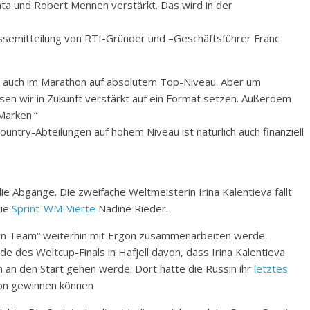
ta und Robert Mennen verstärkt. Das wird in der
.
essemitteilung von RTI-Gründer und –Geschäftsführer Franc
ls auch im Marathon auf absolutem Top-Niveau. Aber um
sen wir in Zukunft verstärkt auf ein Format setzen. Außerdem
Marken.”
untry-Abteilungen auf hohem Niveau ist natürlich auch finanziell
Abgänge. Die zweifache Weltmeisterin Irina Kalentieva fällt
die
Sprint-WM-Vierte
Nadine Rieder.
euen Team“ weiterhin mit Ergon zusammenarbeiten werde.
 des Weltcup-Finals in Hafjell davon, dass Irina Kalentieva
m an den Start gehen werde. Dort hatte die Russin ihr
letztes
on gewinnen können