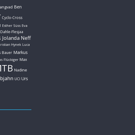
Ben
Langvad
y
Cyclo-Cross
u
Esther Süss
Eva
 Dahle-Flesjaa
Jolanda Neff
ß
ristian Hynek
Luca
Markus
s Bauer
Max
s Flückiger
MTB
Nadine
ebjahn
Urs
UCI