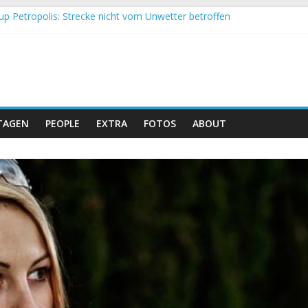
up Petropolis: Strecke nicht vom Unwetter betroffen
h und Obergessertshausen: Mountainbike-Bundesliga startet mit Do
p Massi Banyoles: Siege für Carod und Richards
t beim Andalucia Bike Race: Weltmeister Seewald führt
 Schweizer Doppelsieg beim ersten XCO-Rennen der Saison
TAGEN
PEOPLE
EXTRA
FOTOS
ABOUT