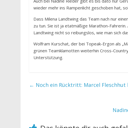
Auch bei Nadine Rieder gibt es bis dato nur Gerü
wieder mehr ins Rampenlicht geschoben hat, so
Dass Milena Landtwing das Team nach nur einem 
zu tun. Sie ist ja etatmäßige Marathon-Fahrerin.
Landtwing nicht so reibungslos, wie man sich d
Wolfram Kurschat, der bei Topeak-Ergon als „Ma
grünen Teamklamotten weiterhin Cross-Country
Unterstützung.
←
Noch ein Rücktritt: Marcel Fleschhut 
Nadine
Das könnte dir auch gefal