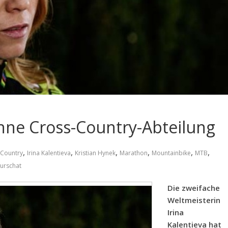
hne Cross-Country-Abteilung
,
,
,
,
,
,
-Country
Irina Kalentieva
Kristian Hynek
Marathon
Mountainbike
MTB
urschat
Die zweifache
Weltmeisterin
Irina
Kalentieva hat