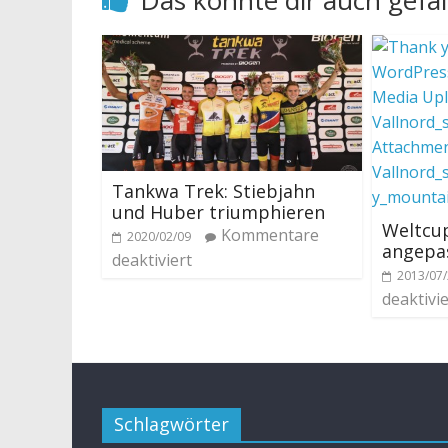
Tankwa Trek: Stiebjahn
und Huber triumphieren
Weltcup
Kommentare
2020/02/09
angepas
deaktiviert
2013/07
deaktivie
Schlagwörter