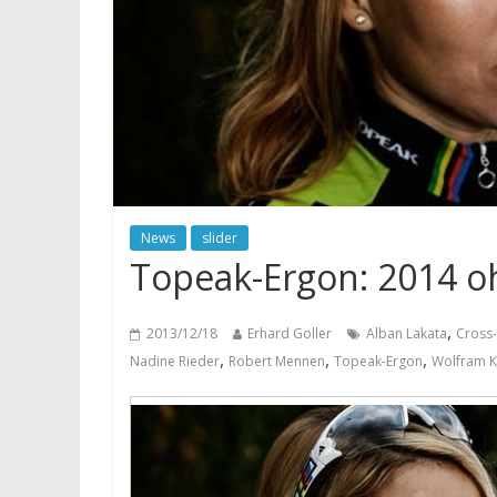
News
slider
Topeak-Ergon: 2014 o
,
2013/12/18
Erhard Goller
Alban Lakata
Cross
,
,
,
Nadine Rieder
Robert Mennen
Topeak-Ergon
Wolfram K