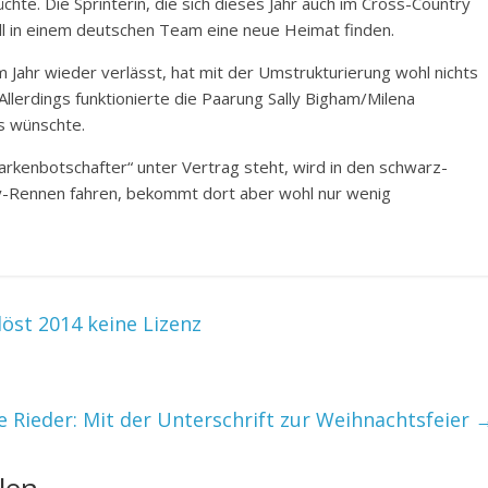
chte. Die Sprinterin, die sich dieses Jahr auch im Cross-Country
ll in einem deutschen Team eine neue Heimat finden.
Jahr wieder verlässt, hat mit der Umstrukturierung wohl nichts
 Allerdings funktionierte die Paarung Sally Bigham/Milena
as wünschte.
rkenbotschafter“ unter Vertrag steht, wird in den schwarz-
-Rennen fahren, bekommt dort aber wohl nur wenig
löst 2014 keine Lizenz
 Rieder: Mit der Unterschrift zur Weihnachtsfeier
len